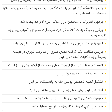
بیمارستان ۱۳۵ تختخوابی ولیعصر کمالشهر در آستانه بهره‌برداری کامل
رئیس دانشگاه آزاد البرز: جهاد دانشگاهی، یک مدرسه بزرگ مدیریت، اخلاق
و مسئولیت اجتماعی است
برخورد تعزیرات با متخلفان بازار املاک البرز؛ ۱۱ واحد پلمب شد
پیگیری حق‌آبه باغات کلاک، گرمدره، سرحدآباد، مصباح و آسیاب برجی به
نتیجه رسید
البرز، رکورددار بهره‌وری در کشاورزی؛ روایتی از دانش‌بنیان‌ترین زراعت
بررسی شکایت یک شرکت فضای سبزی از مدیریت شهری در هیئت
رسیدگی به شکایات استانداری البرز
انسداد چاه‌های غیرمجاز اولویت اصلی حفاظت از آبخوان‌های البرز است
پیش‌بینی کاهش دمای هوا در البرز
تشکیل کمیته تخصص پویش «نه به پلاستیک» در البرز
استاندار: البرز بیش از هر زمانی به نیروی ماهر نیاز دارد
ضرورت همکاری شهرداری های البرز در استاندارد سازی نشانی ها
فرماندار : کرج نیازمند نگاه ویژه در توزیع اعتبارات است