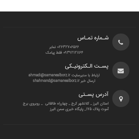
شـماره تمـاس
02632706566 نمابر
09392121164 فقط پیامک
پسـت الـکترونیـکی
ارتباط با مدیرسایت ahmadi@samanealborz.ir
ارسال خبر shahrvand@samanealborz.ir
آدرس پسـتی
استان البرز _ کلانشهر کرج _ چهارراه طالقانی _ روبروی برج
آموت پلاک 175_ پایگاه خبری سمن البرز