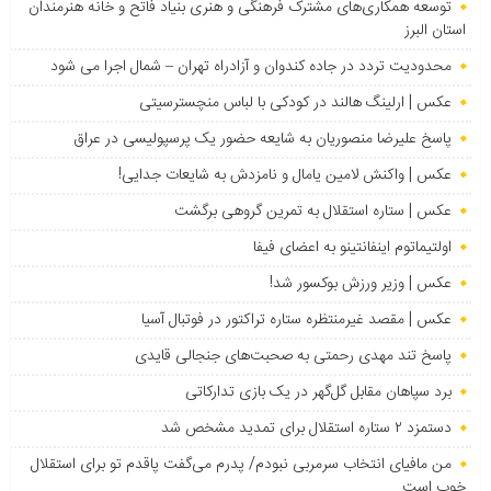
توسعه همکاری‌های مشترک فرهنگی و هنری بنیاد فاتح و خانه هنرمندان
استان البرز
محدودیت تردد در جاده کندوان و آزادراه تهران – شمال اجرا می شود
عکس | ارلینگ هالند در کودکی با لباس منچسترسیتی
پاسخ علیرضا منصوریان به شایعه حضور یک پرسپولیسی در عراق
عکس | واکنش لامین یامال و نامزدش به شایعات جدایی!
عکس | ستاره استقلال به تمرین گروهی برگشت
اولتیماتوم اینفانتینو به اعضای فیفا
عکس | وزیر ورزش بوکسور شد!
عکس | مقصد غیرمنتظره ستاره تراکتور در فوتبال آسیا
پاسخ تند مهدی رحمتی به صحبت‌های جنجالی قایدی
برد سپاهان مقابل گل‌گهر در یک بازی تدارکاتی
دستمزد ۲ ستاره استقلال برای تمدید مشخص شد
من مافیای انتخاب سرمربی نبودم/ پدرم می‌گفت پاقدم تو برای استقلال
خوب است