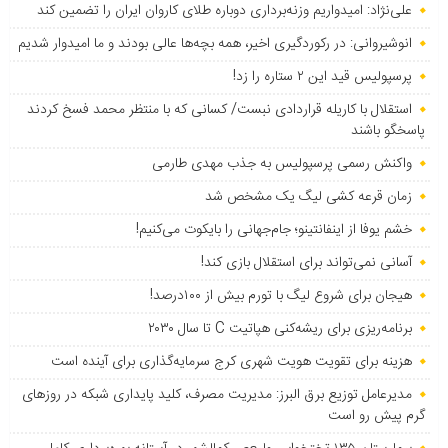
علی‌نژاد: امیدواریم وزنه‌برداری دوباره طلای کاروان ایران را تضمین کند
انوشیروانی: در رکوردگیری اخیر، همه بچه‌ها عالی بودند و ما امیدوار شدیم
پرسپولیس قید این ۲ ستاره را زد!
استقلال با کاریله قراردادی نبست/ کسانی که با منتظر محمد فسخ کردند
پاسخگو باشند
واکنش رسمی پرسپولیس به جذب مهدی طارمی
زمان قرعه کشی لیگ یک مشخص شد
خشم یوفا از اینفانتینو؛ جام‌جهانی را بایکوت می‌کنیم!
آسانی نمی‌تواند برای استقلال بازی کند!
هیجان برای شروع لیگ با تورم بیش از ۱۰۰درصد!
برنامه‌ریزی برای ریشه‌کنی هپاتیت C تا سال ۲۰۳۰
هزینه برای تقویت هویت شهری کرج سرمایه‌گذاری برای آینده است
مدیرعامل توزیع برق البرز: مدیریت مصرف، کلید پایداری شبکه در روزهای
گرم پیش رو است