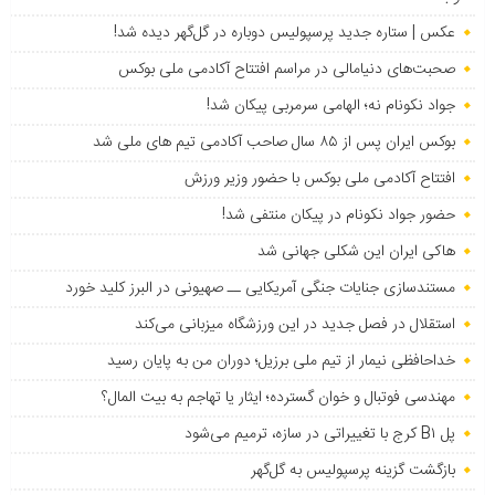
عکس | ستاره جدید پرسپولیس دوباره در گل‌گهر دیده شد!
صحبت‌های دنیامالی در مراسم افتتاح آکادمی ملی بوکس
جواد نکونام نه؛ الهامی سرمربی پیکان شد!
بوکس ایران پس از ۸۵ سال صاحب آکادمی تیم های ملی شد
افتتاح آکادمی ملی بوکس با حضور وزیر ورزش
حضور جواد نکونام در پیکان منتفی شد!
هاکی ایران این شکلی جهانی شد
مستندسازی جنایات جنگی آمریکایی ــ صهیونی در البرز کلید خورد
استقلال در فصل جدید در این ورزشگاه میزبانی می‌کند
خداحافظی نیمار از تیم ملی برزیل؛ دوران من به پایان رسید
مهندسی فوتبال و خوان گسترده؛ ایثار یا تهاجم به بیت المال؟
پل B۱ کرج با تغییراتی در سازه، ترمیم می‌شود
بازگشت گزینه پرسپولیس به ‌گل‌گهر