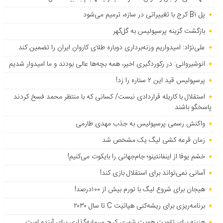
پل B۱ کرج با تغییراتی در سازه، ترمیم می‌شود
بازگشت گزینه پرسپولیس به ‌گل‌گهر
علی‌نژاد: امیدواریم وزنه‌برداری دوباره طلای کاروان ایران را تضمین کند
انوشیروانی: در رکوردگیری اخیر، همه بچه‌ها عالی بودند و ما امیدوار شدیم
پرسپولیس قید این ۲ ستاره را زد!
استقلال با کاریله قراردادی نبست/ کسانی که با منتظر محمد فسخ کردند
پاسخگو باشند
واکنش رسمی پرسپولیس به جذب مهدی طارمی
زمان قرعه کشی لیگ یک مشخص شد
خشم یوفا از اینفانتینو؛ جام‌جهانی را بایکوت می‌کنیم!
آسانی نمی‌تواند برای استقلال بازی کند!
هیجان برای شروع لیگ با تورم بیش از ۱۰۰درصد!
برنامه‌ریزی برای ریشه‌کنی هپاتیت C تا سال ۲۰۳۰
هزینه برای تقویت هویت شهری کرج سرمایه‌گذاری برای آینده است