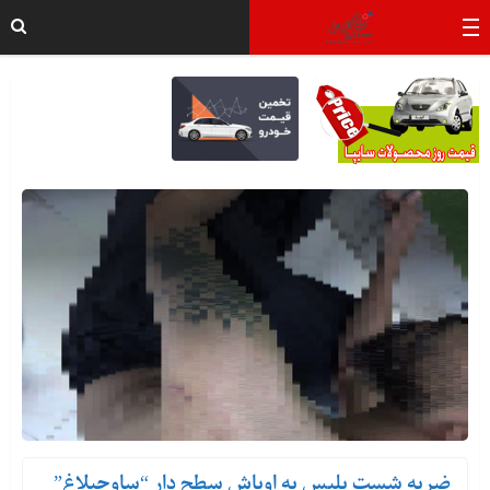
ضربه شست پلیس به اوباش سطح دار “ساوجبلاغ”