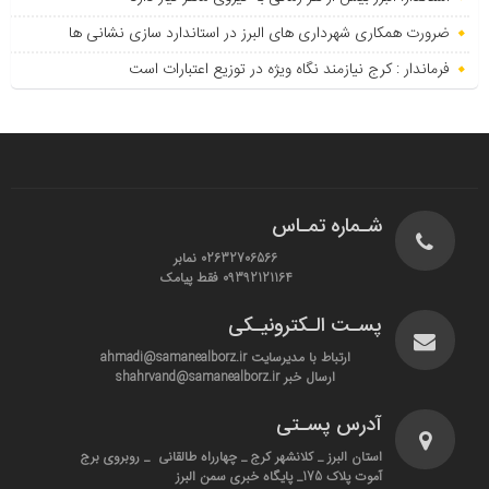
ضرورت همکاری شهرداری های البرز در استاندارد سازی نشانی ها
فرماندار : کرج نیازمند نگاه ویژه در توزیع اعتبارات است
شـماره تمـاس
02632706566 نمابر
09392121164 فقط پیامک
پسـت الـکترونیـکی
ارتباط با مدیرسایت ahmadi@samanealborz.ir
ارسال خبر shahrvand@samanealborz.ir
آدرس پسـتی
استان البرز _ کلانشهر کرج _ چهارراه طالقانی _ روبروی برج
آموت پلاک 175_ پایگاه خبری سمن البرز