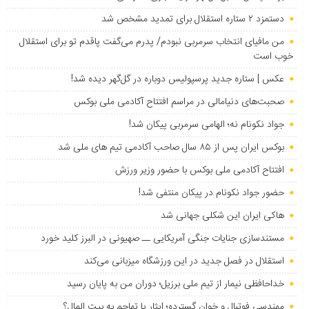
دستمزد ۲ ستاره استقلال برای تمدید مشخص شد
من مافیای انتخاب سرمربی نبودم/ پدرم می‌گفت پاقدم تو برای استقلال
خوب است
عکس | ستاره جدید پرسپولیس دوباره در گل‌گهر دیده شد!
صحبت‌های دنیامالی در مراسم افتتاح آکادمی ملی بوکس
جواد نکونام نه؛ الهامی سرمربی پیکان شد!
بوکس ایران پس از ۸۵ سال صاحب آکادمی تیم های ملی شد
افتتاح آکادمی ملی بوکس با حضور وزیر ورزش
حضور جواد نکونام در پیکان منتفی شد!
هاکی ایران این شکلی جهانی شد
مستندسازی جنایات جنگی آمریکایی ــ صهیونی در البرز کلید خورد
استقلال در فصل جدید در این ورزشگاه میزبانی می‌کند
خداحافظی نیمار از تیم ملی برزیل؛ دوران من به پایان رسید
مهندسی فوتبال و خوان گسترده؛ ایثار یا تهاجم به بیت المال؟