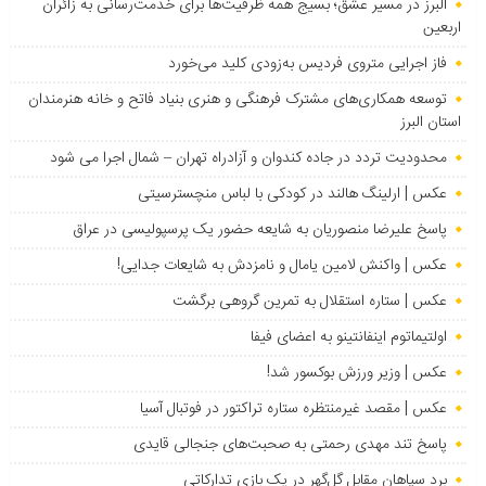
البرز در مسیر عشق؛ بسیج همه ظرفیت‌ها برای خدمت‌رسانی به زائران
اربعین
فاز اجرایی متروی فردیس به‌زودی کلید می‌خورد
توسعه همکاری‌های مشترک فرهنگی و هنری بنیاد فاتح و خانه هنرمندان
استان البرز
محدودیت تردد در جاده کندوان و آزادراه تهران – شمال اجرا می شود
عکس | ارلینگ هالند در کودکی با لباس منچسترسیتی
پاسخ علیرضا منصوریان به شایعه حضور یک پرسپولیسی در عراق
عکس | واکنش لامین یامال و نامزدش به شایعات جدایی!
عکس | ستاره استقلال به تمرین گروهی برگشت
اولتیماتوم اینفانتینو به اعضای فیفا
عکس | وزیر ورزش بوکسور شد!
عکس | مقصد غیرمنتظره ستاره تراکتور در فوتبال آسیا
پاسخ تند مهدی رحمتی به صحبت‌های جنجالی قایدی
برد سپاهان مقابل گل‌گهر در یک بازی تدارکاتی