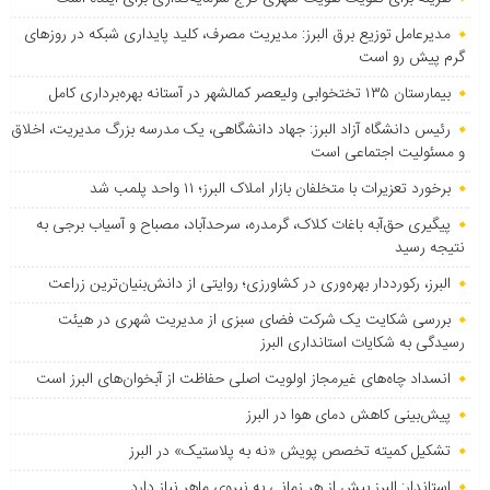
مدیرعامل توزیع برق البرز: مدیریت مصرف، کلید پایداری شبکه در روزهای
گرم پیش رو است
بیمارستان ۱۳۵ تختخوابی ولیعصر کمالشهر در آستانه بهره‌برداری کامل
رئیس دانشگاه آزاد البرز: جهاد دانشگاهی، یک مدرسه بزرگ مدیریت، اخلاق
و مسئولیت اجتماعی است
برخورد تعزیرات با متخلفان بازار املاک البرز؛ ۱۱ واحد پلمب شد
پیگیری حق‌آبه باغات کلاک، گرمدره، سرحدآباد، مصباح و آسیاب برجی به
نتیجه رسید
البرز، رکورددار بهره‌وری در کشاورزی؛ روایتی از دانش‌بنیان‌ترین زراعت
بررسی شکایت یک شرکت فضای سبزی از مدیریت شهری در هیئت
رسیدگی به شکایات استانداری البرز
انسداد چاه‌های غیرمجاز اولویت اصلی حفاظت از آبخوان‌های البرز است
پیش‌بینی کاهش دمای هوا در البرز
تشکیل کمیته تخصص پویش «نه به پلاستیک» در البرز
استاندار: البرز بیش از هر زمانی به نیروی ماهر نیاز دارد