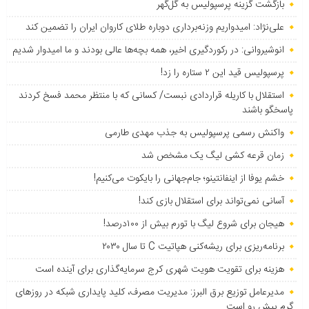
بازگشت گزینه پرسپولیس به ‌گل‌گهر
علی‌نژاد: امیدواریم وزنه‌برداری دوباره طلای کاروان ایران را تضمین کند
انوشیروانی: در رکوردگیری اخیر، همه بچه‌ها عالی بودند و ما امیدوار شدیم
پرسپولیس قید این ۲ ستاره را زد!
استقلال با کاریله قراردادی نبست/ کسانی که با منتظر محمد فسخ کردند
پاسخگو باشند
واکنش رسمی پرسپولیس به جذب مهدی طارمی
زمان قرعه کشی لیگ یک مشخص شد
خشم یوفا از اینفانتینو؛ جام‌جهانی را بایکوت می‌کنیم!
آسانی نمی‌تواند برای استقلال بازی کند!
هیجان برای شروع لیگ با تورم بیش از ۱۰۰درصد!
برنامه‌ریزی برای ریشه‌کنی هپاتیت C تا سال ۲۰۳۰
هزینه برای تقویت هویت شهری کرج سرمایه‌گذاری برای آینده است
مدیرعامل توزیع برق البرز: مدیریت مصرف، کلید پایداری شبکه در روزهای
گرم پیش رو است