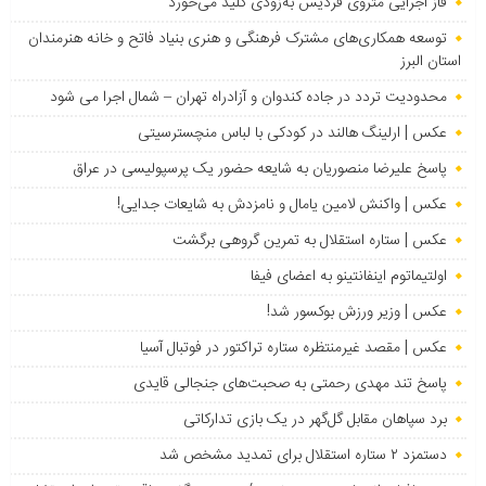
فاز اجرایی متروی فردیس به‌زودی کلید می‌خورد
توسعه همکاری‌های مشترک فرهنگی و هنری بنیاد فاتح و خانه هنرمندان
استان البرز
محدودیت تردد در جاده کندوان و آزادراه تهران – شمال اجرا می شود
عکس | ارلینگ هالند در کودکی با لباس منچسترسیتی
پاسخ علیرضا منصوریان به شایعه حضور یک پرسپولیسی در عراق
عکس | واکنش لامین یامال و نامزدش به شایعات جدایی!
عکس | ستاره استقلال به تمرین گروهی برگشت
اولتیماتوم اینفانتینو به اعضای فیفا
عکس | وزیر ورزش بوکسور شد!
عکس | مقصد غیرمنتظره ستاره تراکتور در فوتبال آسیا
پاسخ تند مهدی رحمتی به صحبت‌های جنجالی قایدی
برد سپاهان مقابل گل‌گهر در یک بازی تدارکاتی
دستمزد ۲ ستاره استقلال برای تمدید مشخص شد