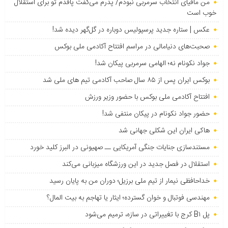
من مافیای انتخاب سرمربی نبودم/ پدرم می‌گفت پاقدم تو برای استقلال
خوب است
عکس | ستاره جدید پرسپولیس دوباره در گل‌گهر دیده شد!
صحبت‌های دنیامالی در مراسم افتتاح آکادمی ملی بوکس
جواد نکونام نه؛ الهامی سرمربی پیکان شد!
بوکس ایران پس از ۸۵ سال صاحب آکادمی تیم های ملی شد
افتتاح آکادمی ملی بوکس با حضور وزیر ورزش
حضور جواد نکونام در پیکان منتفی شد!
هاکی ایران این شکلی جهانی شد
مستندسازی جنایات جنگی آمریکایی ــ صهیونی در البرز کلید خورد
استقلال در فصل جدید در این ورزشگاه میزبانی می‌کند
خداحافظی نیمار از تیم ملی برزیل؛ دوران من به پایان رسید
مهندسی فوتبال و خوان گسترده؛ ایثار یا تهاجم به بیت المال؟
پل B۱ کرج با تغییراتی در سازه، ترمیم می‌شود