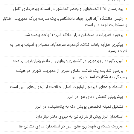
بیمارستان ۱۳۵ تختخوابی ولیعصر کمالشهر در آستانه بهره‌برداری کامل
رئیس دانشگاه آزاد البرز: جهاد دانشگاهی، یک مدرسه بزرگ مدیریت، اخلاق
و مسئولیت اجتماعی است
برخورد تعزیرات با متخلفان بازار املاک البرز؛ ۱۱ واحد پلمب شد
پیگیری حق‌آبه باغات کلاک، گرمدره، سرحدآباد، مصباح و آسیاب برجی به
نتیجه رسید
البرز، رکورددار بهره‌وری در کشاورزی؛ روایتی از دانش‌بنیان‌ترین زراعت
بررسی شکایت یک شرکت فضای سبزی از مدیریت شهری در هیئت
رسیدگی به شکایات استانداری البرز
انسداد چاه‌های غیرمجاز اولویت اصلی حفاظت از آبخوان‌های البرز است
پیش‌بینی کاهش دمای هوا در البرز
تشکیل کمیته تخصص پویش «نه به پلاستیک» در البرز
استاندار: البرز بیش از هر زمانی به نیروی ماهر نیاز دارد
ضرورت همکاری شهرداری های البرز در استاندارد سازی نشانی ها