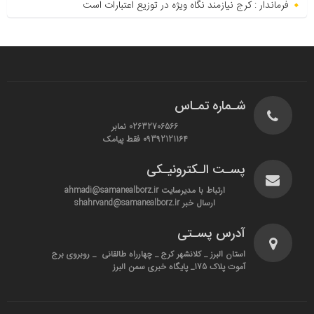
فرماندار : کرج نیازمند نگاه ویژه در توزیع اعتبارات است
شـماره تمـاس
02632706566 نمابر
09392121164 فقط پیامک
پسـت الـکترونیـکی
ارتباط با مدیرسایت ahmadi@samanealborz.ir
ارسال خبر shahrvand@samanealborz.ir
آدرس پسـتی
استان البرز _ کلانشهر کرج _ چهارراه طالقانی _ روبروی برج
آموت پلاک 175_ پایگاه خبری سمن البرز