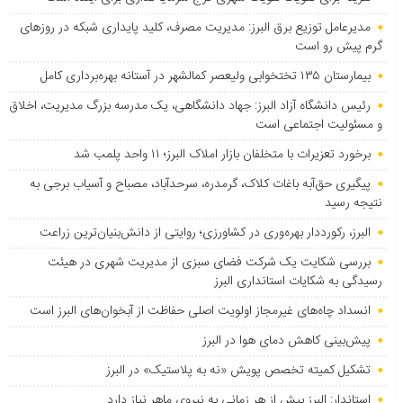
مدیرعامل توزیع برق البرز: مدیریت مصرف، کلید پایداری شبکه در روزهای
گرم پیش رو است
بیمارستان ۱۳۵ تختخوابی ولیعصر کمالشهر در آستانه بهره‌برداری کامل
رئیس دانشگاه آزاد البرز: جهاد دانشگاهی، یک مدرسه بزرگ مدیریت، اخلاق
و مسئولیت اجتماعی است
برخورد تعزیرات با متخلفان بازار املاک البرز؛ ۱۱ واحد پلمب شد
پیگیری حق‌آبه باغات کلاک، گرمدره، سرحدآباد، مصباح و آسیاب برجی به
نتیجه رسید
البرز، رکورددار بهره‌وری در کشاورزی؛ روایتی از دانش‌بنیان‌ترین زراعت
بررسی شکایت یک شرکت فضای سبزی از مدیریت شهری در هیئت
رسیدگی به شکایات استانداری البرز
انسداد چاه‌های غیرمجاز اولویت اصلی حفاظت از آبخوان‌های البرز است
پیش‌بینی کاهش دمای هوا در البرز
تشکیل کمیته تخصص پویش «نه به پلاستیک» در البرز
استاندار: البرز بیش از هر زمانی به نیروی ماهر نیاز دارد