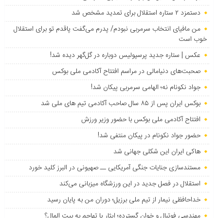
دستمزد ۲ ستاره استقلال برای تمدید مشخص شد
من مافیای انتخاب سرمربی نبودم/ پدرم می‌گفت پاقدم تو برای استقلال
خوب است
عکس | ستاره جدید پرسپولیس دوباره در گل‌گهر دیده شد!
صحبت‌های دنیامالی در مراسم افتتاح آکادمی ملی بوکس
جواد نکونام نه؛ الهامی سرمربی پیکان شد!
بوکس ایران پس از ۸۵ سال صاحب آکادمی تیم های ملی شد
افتتاح آکادمی ملی بوکس با حضور وزیر ورزش
حضور جواد نکونام در پیکان منتفی شد!
هاکی ایران این شکلی جهانی شد
مستندسازی جنایات جنگی آمریکایی ــ صهیونی در البرز کلید خورد
استقلال در فصل جدید در این ورزشگاه میزبانی می‌کند
خداحافظی نیمار از تیم ملی برزیل؛ دوران من به پایان رسید
مهندسی فوتبال و خوان گسترده؛ ایثار یا تهاجم به بیت المال؟