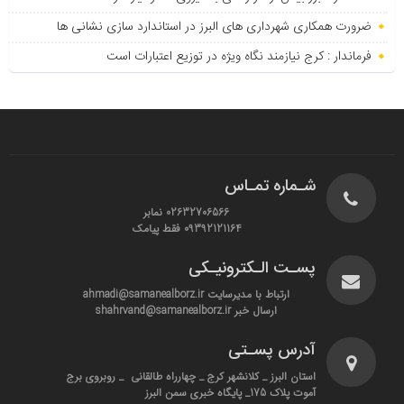
ضرورت همکاری شهرداری های البرز در استاندارد سازی نشانی ها
فرماندار : کرج نیازمند نگاه ویژه در توزیع اعتبارات است
شـماره تمـاس
02632706566 نمابر
09392121164 فقط پیامک
پسـت الـکترونیـکی
ارتباط با مدیرسایت ahmadi@samanealborz.ir
ارسال خبر shahrvand@samanealborz.ir
آدرس پسـتی
استان البرز _ کلانشهر کرج _ چهارراه طالقانی _ روبروی برج
آموت پلاک 175_ پایگاه خبری سمن البرز