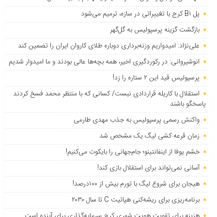
پل B۱ کرج با تغییراتی در سازه، ترمیم می‌شود
بازگشت گزینه پرسپولیس به ‌گل‌گهر
علی‌نژاد: امیدواریم وزنه‌برداری دوباره طلای کاروان ایران را تضمین کند
انوشیروانی: در رکوردگیری اخیر، همه بچه‌ها عالی بودند و ما امیدوار شدیم
پرسپولیس قید این ۲ ستاره را زد!
استقلال با کاریله قراردادی نبست/ کسانی که با منتظر محمد فسخ کردند
پاسخگو باشند
واکنش رسمی پرسپولیس به جذب مهدی طارمی
زمان قرعه کشی لیگ یک مشخص شد
خشم یوفا از اینفانتینو؛ جام‌جهانی را بایکوت می‌کنیم!
آسانی نمی‌تواند برای استقلال بازی کند!
هیجان برای شروع لیگ با تورم بیش از ۱۰۰درصد!
برنامه‌ریزی برای ریشه‌کنی هپاتیت C تا سال ۲۰۳۰
هزینه برای تقویت هویت شهری کرج سرمایه‌گذاری برای آینده است