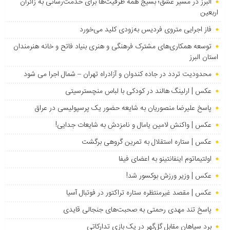
البرز در مسیر عشق؛ بسیج همه ظرفیت‌ها برای خدمت‌رسانی به زائران
اربعین
فاز اجرایی متروی فردیس به‌زودی کلید می‌خورد
توسعه همکاری‌های مشترک فرهنگی و هنری بنیاد فاتح و خانه هنرمندان
استان البرز
محدودیت تردد در جاده کندوان و آزادراه تهران – شمال اجرا می شود
عکس | ارلینگ هالند در کودکی با لباس منچسترسیتی
پاسخ علیرضا منصوریان به شایعه حضور یک پرسپولیسی در عراق
عکس | واکنش لامین یامال و نامزدش به شایعات جدایی!
عکس | ستاره استقلال به تمرین گروهی برگشت
اولتیماتوم اینفانتینو به اعضای فیفا
عکس | وزیر ورزش بوکسور شد!
عکس | مقصد غیرمنتظره ستاره تراکتور در فوتبال آسیا
پاسخ تند مهدی رحمتی به صحبت‌های جنجالی قایدی
برد سپاهان مقابل گل‌گهر در یک بازی تدارکاتی