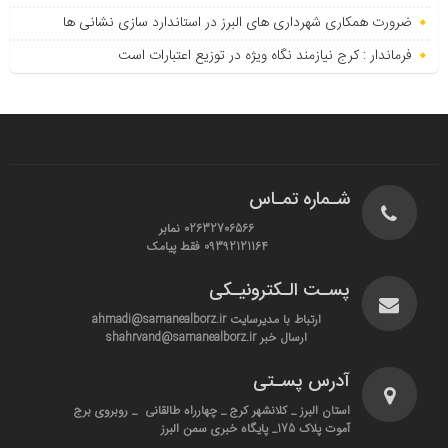
ضرورت همکاری شهرداری های البرز در استاندارد سازی نشانی ها
فرماندار : کرج نیازمند نگاه ویژه در توزیع اعتبارات است
شـماره تمـاس
02632706566 نمابر
09392121164 فقط پیامک
پسـت الـکترونیـکی
ارتباط با مدیرسایت ahmadi@samanealborz.ir
ارسال خبر shahrvand@samanealborz.ir
آدرس پسـتی
استان البرز _ کلانشهر کرج _ چهارراه طالقانی _ روبروی برج
آموت پلاک 175_ پایگاه خبری سمن البرز