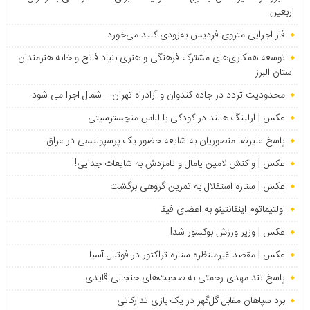
اربعین
فاز اجرایی متروی فردیس به‌زودی کلید می‌خورد
توسعه همکاری‌های مشترک فرهنگی و هنری بنیاد فاتح و خانه هنرمندان
استان البرز
محدودیت تردد در جاده کندوان و آزادراه تهران – شمال اجرا می شود
عکس | ارلینگ هالند در کودکی با لباس منچسترسیتی
پاسخ علیرضا منصوریان به شایعه حضور یک پرسپولیسی در عراق
عکس | واکنش لامین یامال و نامزدش به شایعات جدایی!
عکس | ستاره استقلال به تمرین گروهی برگشت
اولتیماتوم اینفانتینو به اعضای فیفا
عکس | وزیر ورزش بوکسور شد!
عکس | مقصد غیرمنتظره ستاره تراکتور در فوتبال آسیا
پاسخ تند مهدی رحمتی به صحبت‌های جنجالی قایدی
برد سپاهان مقابل گل‌گهر در یک بازی تدارکاتی