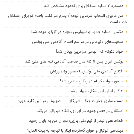
دستمزد ۲ ستاره استقلال برای تمدید مشخص شد
من مافیای انتخاب سرمربی نبودم/ پدرم می‌گفت پاقدم تو برای استقلال
خوب است
عکس | ستاره جدید پرسپولیس دوباره در گل‌گهر دیده شد!
صحبت‌های دنیامالی در مراسم افتتاح آکادمی ملی بوکس
جواد نکونام نه؛ الهامی سرمربی پیکان شد!
بوکس ایران پس از ۸۵ سال صاحب آکادمی تیم های ملی شد
افتتاح آکادمی ملی بوکس با حضور وزیر ورزش
حضور جواد نکونام در پیکان منتفی شد!
هاکی ایران این شکلی جهانی شد
مستندسازی جنایات جنگی آمریکایی ــ صهیونی در البرز کلید خورد
استقلال در فصل جدید در این ورزشگاه میزبانی می‌کند
خداحافظی نیمار از تیم ملی برزیل؛ دوران من به پایان رسید
مهندسی فوتبال و خوان گسترده؛ ایثار یا تهاجم به بیت المال؟