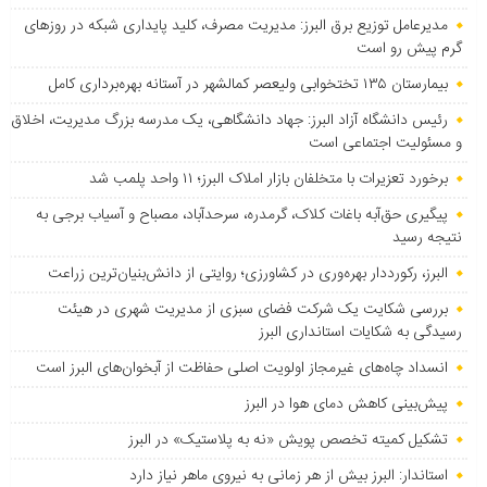
مدیرعامل توزیع برق البرز: مدیریت مصرف، کلید پایداری شبکه در روزهای
گرم پیش رو است
بیمارستان ۱۳۵ تختخوابی ولیعصر کمالشهر در آستانه بهره‌برداری کامل
رئیس دانشگاه آزاد البرز: جهاد دانشگاهی، یک مدرسه بزرگ مدیریت، اخلاق
و مسئولیت اجتماعی است
برخورد تعزیرات با متخلفان بازار املاک البرز؛ ۱۱ واحد پلمب شد
پیگیری حق‌آبه باغات کلاک، گرمدره، سرحدآباد، مصباح و آسیاب برجی به
نتیجه رسید
البرز، رکورددار بهره‌وری در کشاورزی؛ روایتی از دانش‌بنیان‌ترین زراعت
بررسی شکایت یک شرکت فضای سبزی از مدیریت شهری در هیئت
رسیدگی به شکایات استانداری البرز
انسداد چاه‌های غیرمجاز اولویت اصلی حفاظت از آبخوان‌های البرز است
پیش‌بینی کاهش دمای هوا در البرز
تشکیل کمیته تخصص پویش «نه به پلاستیک» در البرز
استاندار: البرز بیش از هر زمانی به نیروی ماهر نیاز دارد