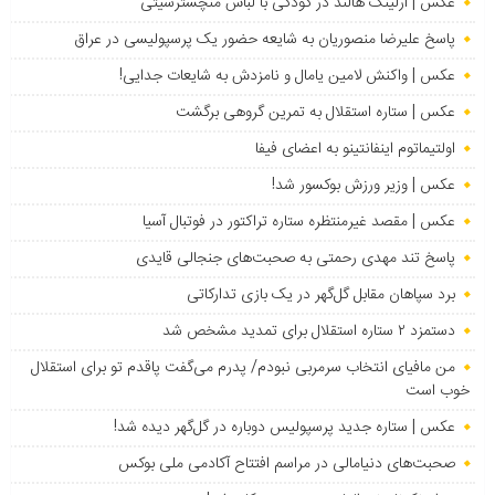
عکس | ارلینگ هالند در کودکی با لباس منچسترسیتی
پاسخ علیرضا منصوریان به شایعه حضور یک پرسپولیسی در عراق
عکس | واکنش لامین یامال و نامزدش به شایعات جدایی!
عکس | ستاره استقلال به تمرین گروهی برگشت
اولتیماتوم اینفانتینو به اعضای فیفا
عکس | وزیر ورزش بوکسور شد!
عکس | مقصد غیرمنتظره ستاره تراکتور در فوتبال آسیا
پاسخ تند مهدی رحمتی به صحبت‌های جنجالی قایدی
برد سپاهان مقابل گل‌گهر در یک بازی تدارکاتی
دستمزد ۲ ستاره استقلال برای تمدید مشخص شد
من مافیای انتخاب سرمربی نبودم/ پدرم می‌گفت پاقدم تو برای استقلال
خوب است
عکس | ستاره جدید پرسپولیس دوباره در گل‌گهر دیده شد!
صحبت‌های دنیامالی در مراسم افتتاح آکادمی ملی بوکس