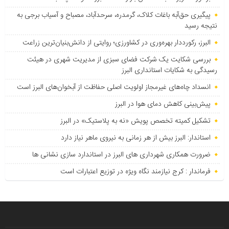
پیگیری حق‌آبه باغات کلاک، گرمدره، سرحدآباد، مصباح و آسیاب برجی به
نتیجه رسید
البرز، رکورددار بهره‌وری در کشاورزی؛ روایتی از دانش‌بنیان‌ترین زراعت
بررسی شکایت یک شرکت فضای سبزی از مدیریت شهری در هیئت
رسیدگی به شکایات استانداری البرز
انسداد چاه‌های غیرمجاز اولویت اصلی حفاظت از آبخوان‌های البرز است
پیش‌بینی کاهش دمای هوا در البرز
تشکیل کمیته تخصص پویش «نه به پلاستیک» در البرز
استاندار: البرز بیش از هر زمانی به نیروی ماهر نیاز دارد
ضرورت همکاری شهرداری های البرز در استاندارد سازی نشانی ها
فرماندار : کرج نیازمند نگاه ویژه در توزیع اعتبارات است