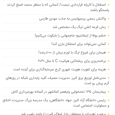
استقلال با کاریله قراردادی نبست/ کسانی که با منتظر محمد فسخ کردند
پاسخگو باشند
واکنش رسمی پرسپولیس به جذب مهدی طارمی
زمان قرعه کشی لیگ یک مشخص شد
خشم یوفا از اینفانتینو؛ جام‌جهانی را بایکوت می‌کنیم!
آسانی نمی‌تواند برای استقلال بازی کند!
هیجان برای شروع لیگ با تورم بیش از ۱۰۰درصد!
برنامه‌ریزی برای ریشه‌کنی هپاتیت C تا سال ۲۰۳۰
هزینه برای تقویت هویت شهری کرج سرمایه‌گذاری برای آینده است
مدیرعامل توزیع برق البرز: مدیریت مصرف، کلید پایداری شبکه در روزهای
گرم پیش رو است
بیمارستان ۱۳۵ تختخوابی ولیعصر کمالشهر در آستانه بهره‌برداری کامل
رئیس دانشگاه آزاد البرز: جهاد دانشگاهی، یک مدرسه بزرگ مدیریت، اخلاق
و مسئولیت اجتماعی است
برخورد تعزیرات با متخلفان بازار املاک البرز؛ ۱۱ واحد پلمب شد