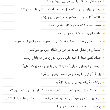
جواد نکونام نه؛ الهامی سرمربی پیکان شد!
بوکس ایران پس از ۸۵ سال صاحب آکادمی تیم های ملی شد
افتتاح آکادمی ملی بوکس با حضور وزیر ورزش
حضور جواد نکونام در پیکان منتفی شد!
هاکی ایران این شکلی جهانی شد
مستندسازی جنایات جنگی آمریکایی ــ صهیونی در البرز کلید خورد
استقلال در فصل جدید در این ورزشگاه میزبانی می‌کند
خداحافظی نیمار از تیم ملی برزیل؛ دوران من به پایان رسید
مهندسی فوتبال و خوان گسترده؛ ایثار یا تهاجم به بیت المال؟
پل B۱ کرج با تغییراتی در سازه، ترمیم می‌شود
بازگشت گزینه پرسپولیس به ‌گل‌گهر
علی‌نژاد: امیدواریم وزنه‌برداری دوباره طلای کاروان ایران را تضمین کند
انوشیروانی: در رکوردگیری اخیر، همه بچه‌ها عالی بودند و ما امیدوار شدیم
پرسپولیس قید این ۲ ستاره را زد!