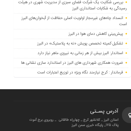
بررسی شکایت یک شرکت فضای سبزی از مدیریت شهری در هیئت
رسیدگی به شکایات استانداری البرز
انسداد چاه‌های غیرمجاز اولویت اصلی حفاظت از آبخوان‌های البرز
است
پیش‌بینی کاهش دمای هوا در البرز
تشکیل کمیته تخصص پویش «نه به پلاستیک» در البرز
استاندار: البرز بیش از هر زمانی به نیروی ماهر نیاز دارد
ضرورت همکاری شهرداری های البرز در استاندارد سازی نشانی ها
فرماندار : کرج نیازمند نگاه ویژه در توزیع اعتبارات است
آدرس پسـتی
استان البرز _ کلانشهر کرج _ چهارراه طالقانی _ روبروی برج آموت
پلاک 175_ پایگاه خبری سمن البرز