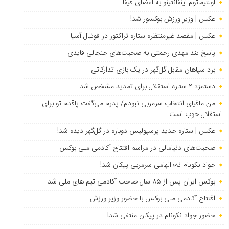
اولتیماتوم اینفانتینو به اعضای فیفا
عکس | وزیر ورزش بوکسور شد!
عکس | مقصد غیرمنتظره ستاره تراکتور در فوتبال آسیا
پاسخ تند مهدی رحمتی به صحبت‌های جنجالی قایدی
برد سپاهان مقابل گل‌گهر در یک بازی تدارکاتی
دستمزد ۲ ستاره استقلال برای تمدید مشخص شد
من مافیای انتخاب سرمربی نبودم/ پدرم می‌گفت پاقدم تو برای
استقلال خوب است
عکس | ستاره جدید پرسپولیس دوباره در گل‌گهر دیده شد!
صحبت‌های دنیامالی در مراسم افتتاح آکادمی ملی بوکس
جواد نکونام نه؛ الهامی سرمربی پیکان شد!
بوکس ایران پس از ۸۵ سال صاحب آکادمی تیم های ملی شد
افتتاح آکادمی ملی بوکس با حضور وزیر ورزش
حضور جواد نکونام در پیکان منتفی شد!