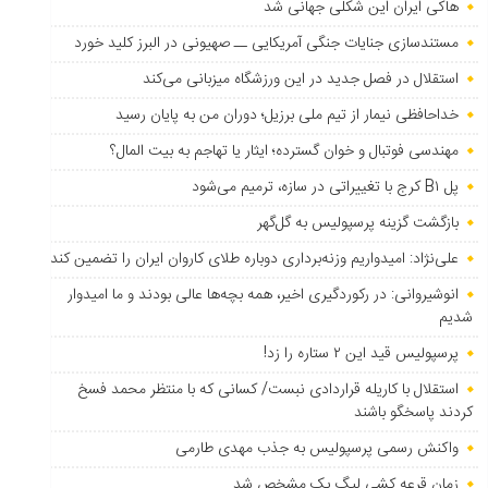
هاکی ایران این شکلی جهانی شد
مستندسازی جنایات جنگی آمریکایی ــ صهیونی در البرز کلید خورد
استقلال در فصل جدید در این ورزشگاه میزبانی می‌کند
خداحافظی نیمار از تیم ملی برزیل؛ دوران من به پایان رسید
مهندسی فوتبال و خوان گسترده؛ ایثار یا تهاجم به بیت المال؟
پل B۱ کرج با تغییراتی در سازه، ترمیم می‌شود
بازگشت گزینه پرسپولیس به ‌گل‌گهر
علی‌نژاد: امیدواریم وزنه‌برداری دوباره طلای کاروان ایران را تضمین کند
انوشیروانی: در رکوردگیری اخیر، همه بچه‌ها عالی بودند و ما امیدوار
شدیم
پرسپولیس قید این ۲ ستاره را زد!
استقلال با کاریله قراردادی نبست/ کسانی که با منتظر محمد فسخ
کردند پاسخگو باشند
واکنش رسمی پرسپولیس به جذب مهدی طارمی
زمان قرعه کشی لیگ یک مشخص شد