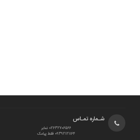
شـماره تمـاس
02632706566 نمابر
09392121164 فقط پیامک