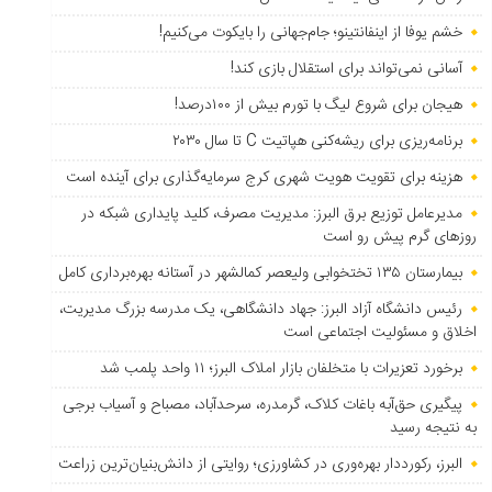
خشم یوفا از اینفانتینو؛ جام‌جهانی را بایکوت می‌کنیم!
آسانی نمی‌تواند برای استقلال بازی کند!
هیجان برای شروع لیگ با تورم بیش از ۱۰۰درصد!
برنامه‌ریزی برای ریشه‌کنی هپاتیت C تا سال ۲۰۳۰
هزینه برای تقویت هویت شهری کرج سرمایه‌گذاری برای آینده است
مدیرعامل توزیع برق البرز: مدیریت مصرف، کلید پایداری شبکه در
روزهای گرم پیش رو است
بیمارستان ۱۳۵ تختخوابی ولیعصر کمالشهر در آستانه بهره‌برداری کامل
رئیس دانشگاه آزاد البرز: جهاد دانشگاهی، یک مدرسه بزرگ مدیریت،
اخلاق و مسئولیت اجتماعی است
برخورد تعزیرات با متخلفان بازار املاک البرز؛ ۱۱ واحد پلمب شد
پیگیری حق‌آبه باغات کلاک، گرمدره، سرحدآباد، مصباح و آسیاب برجی
به نتیجه رسید
البرز، رکورددار بهره‌وری در کشاورزی؛ روایتی از دانش‌بنیان‌ترین زراعت