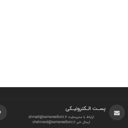
پسـت الـکترونیـکی
ارتباط با مدیرسایت ahmadi@samanealborz.ir
ارسال خبر shahrvand@samanealborz.ir