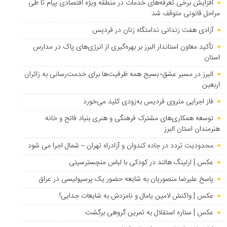
افزایش برخی تعرفه‌های خدمات در منطقه ویژه اقتصادی پیام تا طی
مراحل قانونی متوقف شد
آزادی هفت زندانی ندامتگاه زنان در فردیس
تأکید معاون استاندار البرز بر بهره‌گیری از انرژی‌های پاک در مدارس
استان
البرز در مسیر عشق؛ بسیج همه ظرفیت‌ها برای خدمت‌رسانی به زائران
اربعین
فاز اجرایی متروی فردیس به‌زودی کلید می‌خورد
توسعه همکاری‌های مشترک فرهنگی و هنری بنیاد فاتح و خانه
هنرمندان استان البرز
محدودیت تردد در جاده کندوان و آزادراه تهران – شمال اجرا می شود
عکس | ارلینگ هالند در کودکی با لباس منچسترسیتی
پاسخ علیرضا منصوریان به شایعه حضور یک پرسپولیسی در عراق
عکس | واکنش لامین یامال و نامزدش به شایعات جدایی!
عکس | ستاره استقلال به تمرین گروهی برگشت