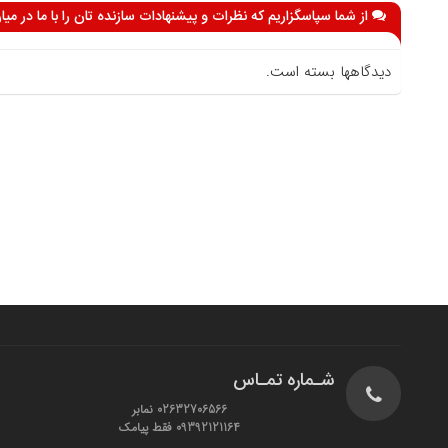
از شما سپاسگزاریم که نظرات و پیشنهادات سازنده تان را با ما در می
دیدگاهها بسته است.
شـماره تمـاس
02632706566 نمابر
09392121164 فقط پیامک