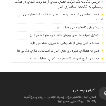
بررسی شکایت یک شرکت فضای سبزی از مدیریت شهری در هیئت
رسیدگی به شکایات استانداری البرز
انسداد چاه‌های غیرمجاز اولویت اصلی حفاظت از آبخوان‌های البرز
است
پیش‌بینی کاهش دمای هوا در البرز
تشکیل کمیته تخصص پویش «نه به پلاستیک» در البرز
استاندار: البرز بیش از هر زمانی به نیروی ماهر نیاز دارد
ضرورت همکاری شهرداری های البرز در استاندارد سازی نشانی ها
فرماندار : کرج نیازمند نگاه ویژه در توزیع اعتبارات است
آدرس پسـتی
استان البرز _ کلانشهر کرج _ چهارراه طالقانی _ روبروی برج آموت
پلاک 175_ پایگاه خبری سمن البرز