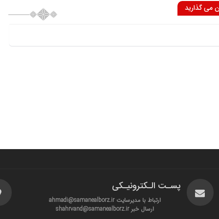
ان می گذارید
پسـت الـکترونیـکی
ارتباط با مدیرسایت ahmadi@samanealborz.ir
ارسال خبر shahrvand@samanealborz.ir