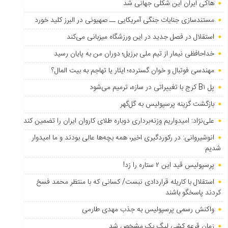
هاکی ایران این شکلی جهانی شد
مستندسازی جنایات جنگی آمریکایی ــ صهیونی در البرز کلید خورد
استقلال در فصل جدید در این ورزشگاه میزبانی می‌کند
خداحافظی نیمار از تیم ملی برزیل؛ دوران من به پایان رسید
مهندسی فوتبال و خوان گسترده؛ ایثار یا تهاجم به بیت المال؟
پل B۱ کرج با تغییراتی در سازه، ترمیم می‌شود
بازگشت گزینه پرسپولیس به ‌گل‌گهر
علی‌نژاد: امیدواریم وزنه‌برداری دوباره طلای کاروان ایران را تضمین کند
انوشیروانی: در رکوردگیری اخیر، همه بچه‌ها عالی بودند و ما امیدوار
شدیم
پرسپولیس قید این ۲ ستاره را زد!
استقلال با کاریله قراردادی نبست/ کسانی که با منتظر محمد فسخ
کردند پاسخگو باشند
واکنش رسمی پرسپولیس به جذب مهدی طارمی
زمان قرعه کشی لیگ یک مشخص شد