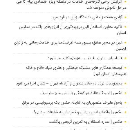
افزایش برخی تعرفه‌های خدمات در منطقه ویژه اقتصادی پیام تا طی
مراحل قانونی متوقف شد
آزادی هفت زندانی ندامتگاه زنان در فردیس
تأکید معاون استاندار البرز بر بهره‌گیری از انرژی‌های پاک در مدارس
استان
البرز در مسیر عشق؛ بسیج همه ظرفیت‌ها برای خدمت‌رسانی به زائران
اربعین
فاز اجرایی متروی فردیس به‌زودی کلید می‌خورد
توسعه همکاری‌های مشترک فرهنگی و هنری بنیاد فاتح و خانه
هنرمندان استان البرز
محدودیت تردد در جاده کندوان و آزادراه تهران – شمال اجرا می شود
عکس | ارلینگ هالند در کودکی با لباس منچسترسیتی
پاسخ علیرضا منصوریان به شایعه حضور یک پرسپولیسی در عراق
عکس | واکنش لامین یامال و نامزدش به شایعات جدایی!
عکس | ستاره استقلال به تمرین گروهی برگشت