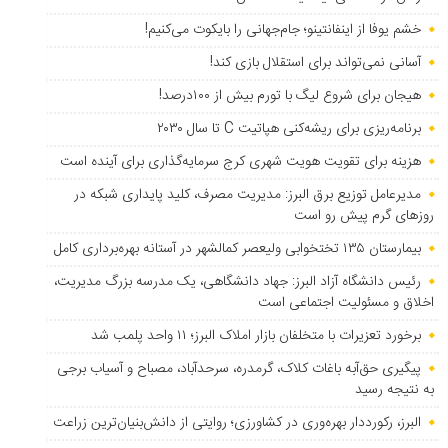
خشم یوفا از اینفانتینو؛ جام‌جهانی را بایکوت می‌کنیم!
آسانی نمی‌تواند برای استقلال بازی کند!
هیجان برای شروع لیگ با تورم بیش از ۱۰۰درصد!
برنامه‌ریزی برای ریشه‌کنی هپاتیت C تا سال ۲۰۳۰
هزینه برای تقویت هویت شهری کرج سرمایه‌گذاری برای آینده است
مدیرعامل توزیع برق البرز: مدیریت مصرف، کلید پایداری شبکه در
روزهای گرم پیش رو است
بیمارستان ۱۳۵ تختخوابی ولیعصر کمالشهر در آستانه بهره‌برداری کامل
رئیس دانشگاه آزاد البرز: جهاد دانشگاهی، یک مدرسه بزرگ مدیریت،
اخلاق و مسئولیت اجتماعی است
برخورد تعزیرات با متخلفان بازار املاک البرز؛ ۱۱ واحد پلمب شد
پیگیری حق‌آبه باغات کلاک، گرمدره، سرحدآباد، مصباح و آسیاب برجی
به نتیجه رسید
البرز، رکورددار بهره‌وری در کشاورزی؛ روایتی از دانش‌بنیان‌ترین زراعت