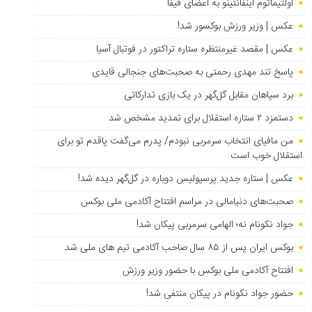
اولتیماتوم اینفانتینو به اعضای فیفا
عکس | وزیر ورزش بوکسور شد!
عکس | مقصد غیرمنتظره ستاره تراکتور در فوتبال آسیا
پاسخ تند مهدی رحمتی به صحبت‌های جنجالی قایدی
برد سپاهان مقابل گل‌گهر در یک بازی تدارکاتی
دستمزد ۲ ستاره استقلال برای تمدید مشخص شد
من مافیای انتخاب سرمربی نبودم/ پدرم می‌گفت پاقدم تو برای
استقلال خوب است
عکس | ستاره جدید پرسپولیس دوباره در گل‌گهر دیده شد!
صحبت‌های دنیامالی در مراسم افتتاح آکادمی ملی بوکس
جواد نکونام نه؛ الهامی سرمربی پیکان شد!
بوکس ایران پس از ۸۵ سال صاحب آکادمی تیم های ملی شد
افتتاح آکادمی ملی بوکس با حضور وزیر ورزش
حضور جواد نکونام در پیکان منتفی شد!