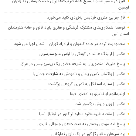
البرز در مسیر عشق؛ بسیج همه ظرفیت‌ها برای خدمت‌رسانی به زائران
اربعین
فاز اجرایی متروی فردیس به‌زودی کلید می‌خورد
توسعه همکاری‌های مشترک فرهنگی و هنری بنیاد فاتح و خانه هنرمندان
استان البرز
محدودیت تردد در جاده کندوان و آزادراه تهران – شمال اجرا می شود
عکس | ارلینگ هالند در کودکی با لباس منچسترسیتی
پاسخ علیرضا منصوریان به شایعه حضور یک پرسپولیسی در عراق
عکس | واکنش لامین یامال و نامزدش به شایعات جدایی!
عکس | ستاره استقلال به تمرین گروهی برگشت
اولتیماتوم اینفانتینو به اعضای فیفا
عکس | وزیر ورزش بوکسور شد!
عکس | مقصد غیرمنتظره ستاره تراکتور در فوتبال آسیا
پاسخ تند مهدی رحمتی به صحبت‌های جنجالی قایدی
برد سپاهان مقابل گل‌گهر در یک بازی تدارکاتی