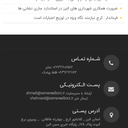
ضرورت همکاری شهرداری های البرز در استاندارد سازی نشانی ها
فرماندار : کرج نیازمند نگاه ویژه در توزیع اعتبارات است
شـماره تمـاس
02632706566 نمابر
09392121164 فقط پیامک
پسـت الـکترونیـکی
ارتباط با مدیرسایت ahmadi@samanealborz.ir
ارسال خبر shahrvand@samanealborz.ir
آدرس پسـتی
استان البرز _ کلانشهر کرج _ چهارراه طالقانی _ روبروی برج
آموت پلاک 175_ پایگاه خبری سمن البرز