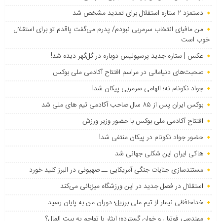
دستمزد ۲ ستاره استقلال برای تمدید مشخص شد
من مافیای انتخاب سرمربی نبودم/ پدرم می‌گفت پاقدم تو برای استقلال
خوب است
عکس | ستاره جدید پرسپولیس دوباره در گل‌گهر دیده شد!
صحبت‌های دنیامالی در مراسم افتتاح آکادمی ملی بوکس
جواد نکونام نه؛ الهامی سرمربی پیکان شد!
بوکس ایران پس از ۸۵ سال صاحب آکادمی تیم های ملی شد
افتتاح آکادمی ملی بوکس با حضور وزیر ورزش
حضور جواد نکونام در پیکان منتفی شد!
هاکی ایران این شکلی جهانی شد
مستندسازی جنایات جنگی آمریکایی ــ صهیونی در البرز کلید خورد
استقلال در فصل جدید در این ورزشگاه میزبانی می‌کند
خداحافظی نیمار از تیم ملی برزیل؛ دوران من به پایان رسید
مهندسی فوتبال و خوان گسترده؛ ایثار یا تهاجم به بیت المال؟