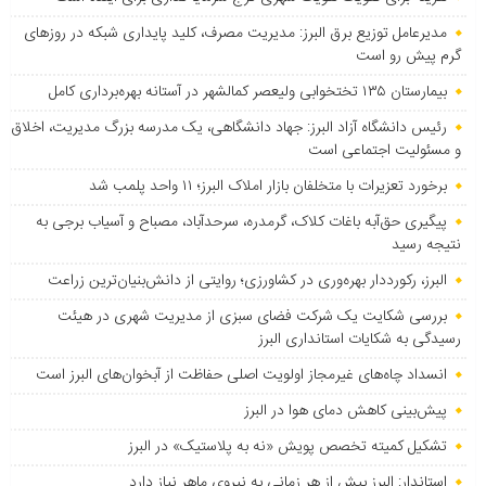
مدیرعامل توزیع برق البرز: مدیریت مصرف، کلید پایداری شبکه در روزهای
گرم پیش رو است
بیمارستان ۱۳۵ تختخوابی ولیعصر کمالشهر در آستانه بهره‌برداری کامل
رئیس دانشگاه آزاد البرز: جهاد دانشگاهی، یک مدرسه بزرگ مدیریت، اخلاق
و مسئولیت اجتماعی است
برخورد تعزیرات با متخلفان بازار املاک البرز؛ ۱۱ واحد پلمب شد
پیگیری حق‌آبه باغات کلاک، گرمدره، سرحدآباد، مصباح و آسیاب برجی به
نتیجه رسید
البرز، رکورددار بهره‌وری در کشاورزی؛ روایتی از دانش‌بنیان‌ترین زراعت
بررسی شکایت یک شرکت فضای سبزی از مدیریت شهری در هیئت
رسیدگی به شکایات استانداری البرز
انسداد چاه‌های غیرمجاز اولویت اصلی حفاظت از آبخوان‌های البرز است
پیش‌بینی کاهش دمای هوا در البرز
تشکیل کمیته تخصص پویش «نه به پلاستیک» در البرز
استاندار: البرز بیش از هر زمانی به نیروی ماهر نیاز دارد