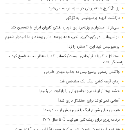
پل B۱ کرج با تغییراتی در سازه، ترمیم می‌شود
بازگشت گزینه پرسپولیس به ‌گل‌گهر
علی‌نژاد: امیدواریم وزنه‌برداری دوباره طلای کاروان ایران را تضمین کند
انوشیروانی: در رکوردگیری اخیر، همه بچه‌ها عالی بودند و ما امیدوار شدیم
پرسپولیس قید این ۲ ستاره را زد!
استقلال با کاریله قراردادی نبست/ کسانی که با منتظر محمد فسخ کردند
پاسخگو باشند
واکنش رسمی پرسپولیس به جذب مهدی طارمی
زمان قرعه کشی لیگ یک مشخص شد
خشم یوفا از اینفانتینو؛ جام‌جهانی را بایکوت می‌کنیم!
آسانی نمی‌تواند برای استقلال بازی کند!
هیجان برای شروع لیگ با تورم بیش از ۱۰۰درصد!
برنامه‌ریزی برای ریشه‌کنی هپاتیت C تا سال ۲۰۳۰
هزینه برای تقویت هویت شهری کرج سرمایه‌گذاری برای آینده است