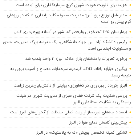
هزینه برای تقویت هویت شهری کرج سرمایه‌گذاری برای آینده است
مدیرعامل توزیع برق البرز: مدیریت مصرف، کلید پایداری شبکه در روزهای
گرم پیش رو است
بیمارستان ۱۳۵ تختخوابی ولیعصر کمالشهر در آستانه بهره‌برداری کامل
رئیس دانشگاه آزاد البرز: جهاد دانشگاهی، یک مدرسه بزرگ مدیریت، اخلاق
و مسئولیت اجتماعی است
برخورد تعزیرات با متخلفان بازار املاک البرز؛ ۱۱ واحد پلمب شد
پیگیری حق‌آبه باغات کلاک، گرمدره، سرحدآباد، مصباح و آسیاب برجی به
نتیجه رسید
البرز، رکورددار بهره‌وری در کشاورزی؛ روایتی از دانش‌بنیان‌ترین زراعت
بررسی شکایت یک شرکت فضای سبزی از مدیریت شهری در هیئت
رسیدگی به شکایات استانداری البرز
انسداد چاه‌های غیرمجاز اولویت اصلی حفاظت از آبخوان‌های البرز است
پیش‌بینی کاهش دمای هوا در البرز
تشکیل کمیته تخصص پویش «نه به پلاستیک» در البرز