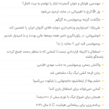
مهندسی فوتبال و خوان گسترده؛ ایثار یا تهاجم به بیت المال؟
پل B۱ کرج با تغییراتی در سازه، ترمیم می‌شود
بازگشت گزینه پرسپولیس به ‌گل‌گهر
علی‌نژاد: امیدواریم وزنه‌برداری دوباره طلای کاروان ایران را تضمین کند
انوشیروانی: در رکوردگیری اخیر، همه بچه‌ها عالی بودند و ما امیدوار شدیم
پرسپولیس قید این ۲ ستاره را زد!
استقلال با کاریله قراردادی نبست/ کسانی که با منتظر محمد فسخ کردند
پاسخگو باشند
واکنش رسمی پرسپولیس به جذب مهدی طارمی
زمان قرعه کشی لیگ یک مشخص شد
خشم یوفا از اینفانتینو؛ جام‌جهانی را بایکوت می‌کنیم!
آسانی نمی‌تواند برای استقلال بازی کند!
هیجان برای شروع لیگ با تورم بیش از ۱۰۰درصد!
برنامه‌ریزی برای ریشه‌کنی هپاتیت C تا سال ۲۰۳۰