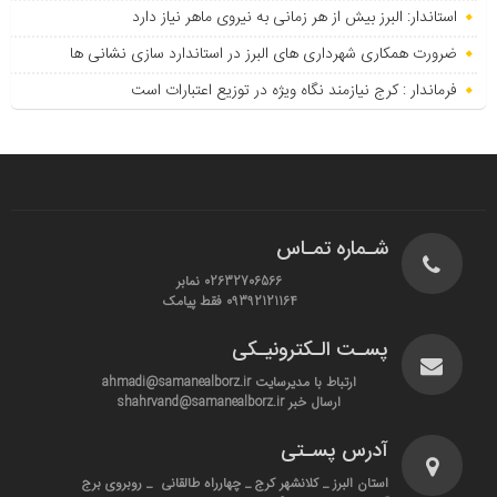
استاندار: البرز بیش از هر زمانی به نیروی ماهر نیاز دارد
ضرورت همکاری شهرداری های البرز در استاندارد سازی نشانی ها
فرماندار : کرج نیازمند نگاه ویژه در توزیع اعتبارات است
شـماره تمـاس
02632706566 نمابر
09392121164 فقط پیامک
پسـت الـکترونیـکی
ارتباط با مدیرسایت ahmadi@samanealborz.ir
ارسال خبر shahrvand@samanealborz.ir
آدرس پسـتی
استان البرز _ کلانشهر کرج _ چهارراه طالقانی _ روبروی برج