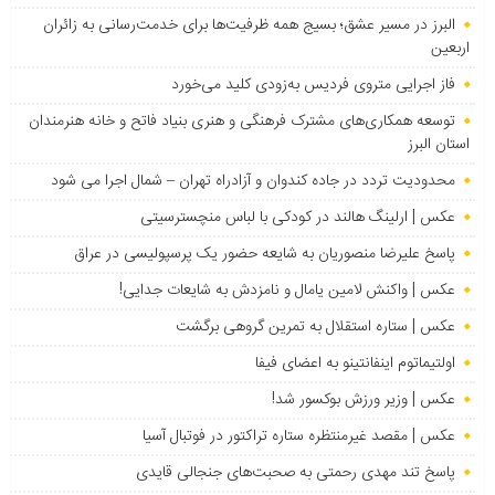
البرز در مسیر عشق؛ بسیج همه ظرفیت‌ها برای خدمت‌رسانی به زائران
اربعین
فاز اجرایی متروی فردیس به‌زودی کلید می‌خورد
توسعه همکاری‌های مشترک فرهنگی و هنری بنیاد فاتح و خانه هنرمندان
استان البرز
محدودیت تردد در جاده کندوان و آزادراه تهران – شمال اجرا می شود
عکس | ارلینگ هالند در کودکی با لباس منچسترسیتی
پاسخ علیرضا منصوریان به شایعه حضور یک پرسپولیسی در عراق
عکس | واکنش لامین یامال و نامزدش به شایعات جدایی!
عکس | ستاره استقلال به تمرین گروهی برگشت
اولتیماتوم اینفانتینو به اعضای فیفا
عکس | وزیر ورزش بوکسور شد!
عکس | مقصد غیرمنتظره ستاره تراکتور در فوتبال آسیا
پاسخ تند مهدی رحمتی به صحبت‌های جنجالی قایدی