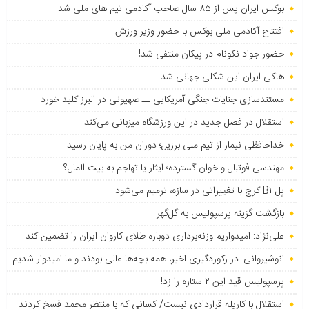
بوکس ایران پس از ۸۵ سال صاحب آکادمی تیم های ملی شد
افتتاح آکادمی ملی بوکس با حضور وزیر ورزش
حضور جواد نکونام در پیکان منتفی شد!
هاکی ایران این شکلی جهانی شد
مستندسازی جنایات جنگی آمریکایی ــ صهیونی در البرز کلید خورد
استقلال در فصل جدید در این ورزشگاه میزبانی می‌کند
خداحافظی نیمار از تیم ملی برزیل؛ دوران من به پایان رسید
مهندسی فوتبال و خوان گسترده؛ ایثار یا تهاجم به بیت المال؟
پل B۱ کرج با تغییراتی در سازه، ترمیم می‌شود
بازگشت گزینه پرسپولیس به ‌گل‌گهر
علی‌نژاد: امیدواریم وزنه‌برداری دوباره طلای کاروان ایران را تضمین کند
انوشیروانی: در رکوردگیری اخیر، همه بچه‌ها عالی بودند و ما امیدوار شدیم
پرسپولیس قید این ۲ ستاره را زد!
استقلال با کاریله قراردادی نبست/ کسانی که با منتظر محمد فسخ کردند