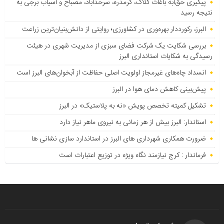
پیگیری حق‌آبه باغات کلاک، گرمدره، سرحدآباد، مصباح و آسیاب برجی به
نتیجه رسید
البرز، رکورددار بهره‌وری در کشاورزی؛ روایتی از دانش‌بنیان‌ترین زراعت
بررسی شکایت یک شرکت فضای سبزی از مدیریت شهری در هیئت
رسیدگی به شکایات استانداری البرز
انسداد چاه‌های غیرمجاز اولویت اصلی حفاظت از آبخوان‌های البرز است
پیش‌بینی کاهش دمای هوا در البرز
تشکیل کمیته تخصص پویش «نه به پلاستیک» در البرز
استاندار: البرز بیش از هر زمانی به نیروی ماهر نیاز دارد
ضرورت همکاری شهرداری های البرز در استاندارد سازی نشانی ها
فرماندار : کرج نیازمند نگاه ویژه در توزیع اعتبارات است