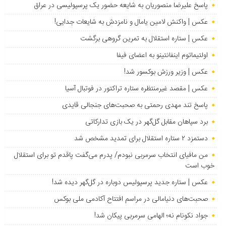
پاسخ علیرضا منصوریان به شایعه حضور یک پرسپولیسی در عراق
عکس | واکنش لامین یامال و نامزدش به شایعات جدایی!
عکس | ستاره استقلال به تمرین گروهی برگشت
اولتیماتوم اینفانتینو به اعضای فیفا
عکس | وزیر ورزش بوکسور شد!
عکس | مقصد غیرمنتظره ستاره تراکتور در فوتبال آسیا
پاسخ تند مهدی رحمتی به صحبت‌های جنجالی قایدی
برد سپاهان مقابل گل‌گهر در یک بازی تدارکاتی
دستمزد ۲ ستاره استقلال برای تمدید مشخص شد
من مافیای انتخاب سرمربی نبودم/ پدرم می‌گفت پاقدم تو برای استقلال
خوب است
عکس | ستاره جدید پرسپولیس دوباره در گل‌گهر دیده شد!
صحبت‌های دنیامالی در مراسم افتتاح آکادمی ملی بوکس
جواد نکونام نه؛ الهامی سرمربی پیکان شد!