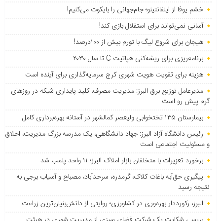
خشم یوفا از اینفانتینو؛ جام‌جهانی را بایکوت می‌کنیم!
آسانی نمی‌تواند برای استقلال بازی کند!
هیجان برای شروع لیگ با تورم بیش از ۱۰۰درصد!
برنامه‌ریزی برای ریشه‌کنی هپاتیت C تا سال ۲۰۳۰
هزینه برای تقویت هویت شهری کرج سرمایه‌گذاری برای آینده است
مدیرعامل توزیع برق البرز: مدیریت مصرف، کلید پایداری شبکه در روزهای
گرم پیش رو است
بیمارستان ۱۳۵ تختخوابی ولیعصر کمالشهر در آستانه بهره‌برداری کامل
رئیس دانشگاه آزاد البرز: جهاد دانشگاهی، یک مدرسه بزرگ مدیریت، اخلاق
و مسئولیت اجتماعی است
برخورد تعزیرات با متخلفان بازار املاک البرز؛ ۱۱ واحد پلمب شد
پیگیری حق‌آبه باغات کلاک، گرمدره، سرحدآباد، مصباح و آسیاب برجی به
نتیجه رسید
البرز، رکورددار بهره‌وری در کشاورزی؛ روایتی از دانش‌بنیان‌ترین زراعت
بررسی شکایت یک شرکت فضای سبزی از مدیریت شهری در هیئت