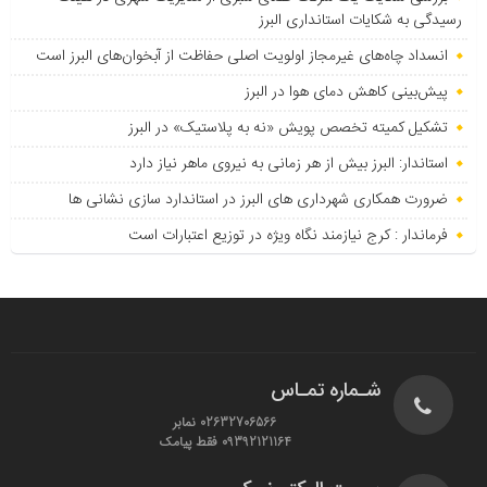
رسیدگی به شکایات استانداری البرز
انسداد چاه‌های غیرمجاز اولویت اصلی حفاظت از آبخوان‌های البرز است
پیش‌بینی کاهش دمای هوا در البرز
تشکیل کمیته تخصص پویش «نه به پلاستیک» در البرز
استاندار: البرز بیش از هر زمانی به نیروی ماهر نیاز دارد
ضرورت همکاری شهرداری های البرز در استاندارد سازی نشانی ها
فرماندار : کرج نیازمند نگاه ویژه در توزیع اعتبارات است
شـماره تمـاس
02632706566 نمابر
09392121164 فقط پیامک