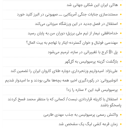
هاکی ایران این شکلی جهانی شد
مستندسازی جنایات جنگی آمریکایی ــ صهیونی در البرز کلید خورد
استقلال در فصل جدید در این ورزشگاه میزبانی می‌کند
خداحافظی نیمار از تیم ملی برزیل؛ دوران من به پایان رسید
مهندسی فوتبال و خوان گسترده؛ ایثار یا تهاجم به بیت المال؟
پل B۱ کرج با تغییراتی در سازه، ترمیم می‌شود
بازگشت گزینه پرسپولیس به ‌گل‌گهر
علی‌نژاد: امیدواریم وزنه‌برداری دوباره طلای کاروان ایران را تضمین کند
انوشیروانی: در رکوردگیری اخیر، همه بچه‌ها عالی بودند و ما امیدوار شدیم
پرسپولیس قید این ۲ ستاره را زد!
استقلال با کاریله قراردادی نبست/ کسانی که با منتظر محمد فسخ کردند
پاسخگو باشند
واکنش رسمی پرسپولیس به جذب مهدی طارمی
زمان قرعه کشی لیگ یک مشخص شد