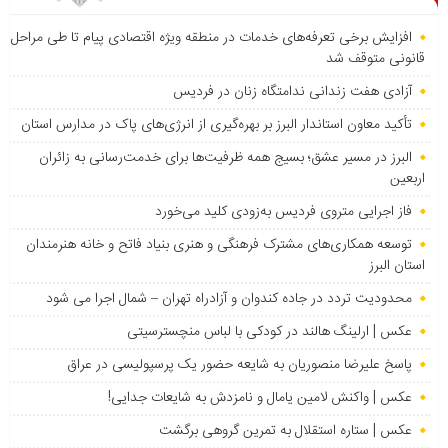
افزایش برخی تعرفه‌های خدمات در منطقه ویژه اقتصادی پیام تا طی مراحل
قانونی متوقف شد
آزادی هفت زندانی ندامتگاه زنان در فردیس
تأکید معاون استاندار البرز بر بهره‌گیری از انرژی‌های پاک در مدارس استان
البرز در مسیر عشق؛ بسیج همه ظرفیت‌ها برای خدمت‌رسانی به زائران
اربعین
فاز اجرایی متروی فردیس به‌زودی کلید می‌خورد
توسعه همکاری‌های مشترک فرهنگی و هنری بنیاد فاتح و خانه هنرمندان
استان البرز
محدودیت تردد در جاده کندوان و آزادراه تهران – شمال اجرا می شود
عکس | ارلینگ هالند در کودکی با لباس منچسترسیتی
پاسخ علیرضا منصوریان به شایعه حضور یک پرسپولیسی در عراق
عکس | واکنش لامین یامال و نامزدش به شایعات جدایی!
عکس | ستاره استقلال به تمرین گروهی برگشت