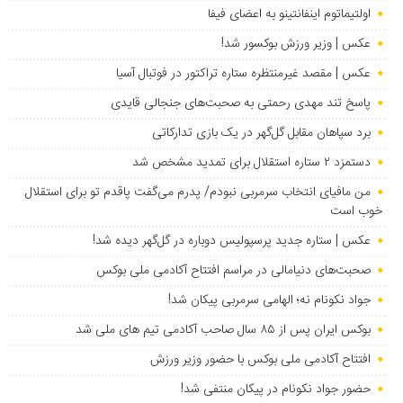
اولتیماتوم اینفانتینو به اعضای فیفا
عکس | وزیر ورزش بوکسور شد!
عکس | مقصد غیرمنتظره ستاره تراکتور در فوتبال آسیا
پاسخ تند مهدی رحمتی به صحبت‌های جنجالی قایدی
برد سپاهان مقابل گل‌گهر در یک بازی تدارکاتی
دستمزد ۲ ستاره استقلال برای تمدید مشخص شد
من مافیای انتخاب سرمربی نبودم/ پدرم می‌گفت پاقدم تو برای استقلال
خوب است
عکس | ستاره جدید پرسپولیس دوباره در گل‌گهر دیده شد!
صحبت‌های دنیامالی در مراسم افتتاح آکادمی ملی بوکس
جواد نکونام نه؛ الهامی سرمربی پیکان شد!
بوکس ایران پس از ۸۵ سال صاحب آکادمی تیم های ملی شد
افتتاح آکادمی ملی بوکس با حضور وزیر ورزش
حضور جواد نکونام در پیکان منتفی شد!