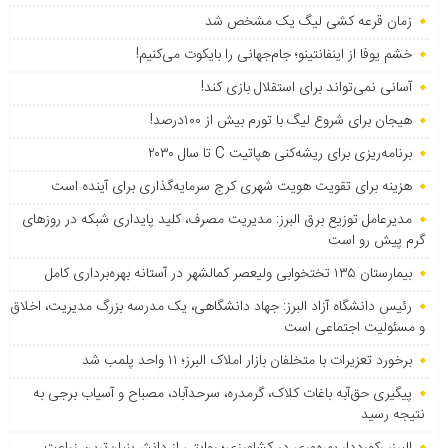
زمان قرعه کشی لیگ یک مشخص شد
خشم یوفا از اینفانتینو؛ جام‌جهانی را بایکوت می‌کنیم!
آسانی نمی‌تواند برای استقلال بازی کند!
هیجان برای شروع لیگ با تورم بیش از ۱۰۰درصد!
برنامه‌ریزی برای ریشه‌کنی هپاتیت C تا سال ۲۰۳۰
هزینه برای تقویت هویت شهری کرج سرمایه‌گذاری برای آینده است
مدیرعامل توزیع برق البرز: مدیریت مصرف، کلید پایداری شبکه در روزهای
گرم پیش رو است
بیمارستان ۱۳۵ تختخوابی ولیعصر کمالشهر در آستانه بهره‌برداری کامل
رئیس دانشگاه آزاد البرز: جهاد دانشگاهی، یک مدرسه بزرگ مدیریت، اخلاق
و مسئولیت اجتماعی است
برخورد تعزیرات با متخلفان بازار املاک البرز؛ ۱۱ واحد پلمب شد
پیگیری حق‌آبه باغات کلاک، گرمدره، سرحدآباد، مصباح و آسیاب برجی به
نتیجه رسید
البرز، رکورددار بهره‌وری در کشاورزی؛ روایتی از دانش‌بنیان‌ترین زراعت