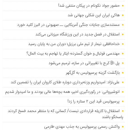
حضور جواد نکونام در پیکان منتفی شد!
هاکی ایران این شکلی جهانی شد
مستندسازی جنایات جنگی آمریکایی ــ صهیونی در البرز کلید خورد
استقلال در فصل جدید در این ورزشگاه میزبانی می‌کند
خداحافظی نیمار از تیم ملی برزیل؛ دوران من به پایان رسید
مهندسی فوتبال و خوان گسترده؛ ایثار یا تهاجم به بیت المال؟
پل B۱ کرج با تغییراتی در سازه، ترمیم می‌شود
بازگشت گزینه پرسپولیس به ‌گل‌گهر
علی‌نژاد: امیدواریم وزنه‌برداری دوباره طلای کاروان ایران را تضمین کند
انوشیروانی: در رکوردگیری اخیر، همه بچه‌ها عالی بودند و ما امیدوار شدیم
پرسپولیس قید این ۲ ستاره را زد!
استقلال با کاریله قراردادی نبست/ کسانی که با منتظر محمد فسخ کردند
پاسخگو باشند
واکنش رسمی پرسپولیس به جذب مهدی طارمی