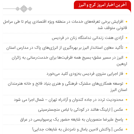
آخرین اخبار امروز کرج و البرز
افزایش برخی تعرفه‌های خدمات در منطقه ویژه اقتصادی پیام تا طی مراحل
قانونی متوقف شد
آزادی هفت زندانی ندامتگاه زنان در فردیس
تأکید معاون استاندار البرز بر بهره‌گیری از انرژی‌های پاک در مدارس استان
البرز در مسیر عشق؛ بسیج همه ظرفیت‌ها برای خدمت‌رسانی به زائران
اربعین
فاز اجرایی متروی فردیس به‌زودی کلید می‌خورد
توسعه همکاری‌های مشترک فرهنگی و هنری بنیاد فاتح و خانه هنرمندان
استان البرز
محدودیت تردد در جاده کندوان و آزادراه تهران – شمال اجرا می شود
عکس | ارلینگ هالند در کودکی با لباس منچسترسیتی
پاسخ علیرضا منصوریان به شایعه حضور یک پرسپولیسی در عراق
عکس | واکنش لامین یامال و نامزدش به شایعات جدایی!