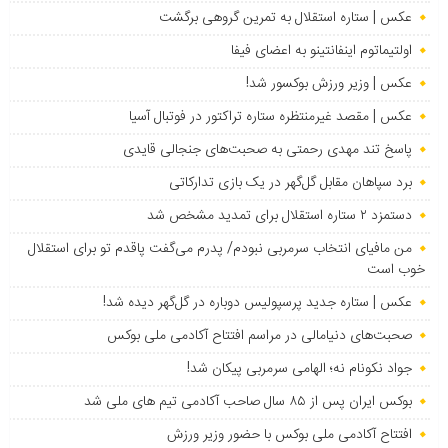
عکس | ستاره استقلال به تمرین گروهی برگشت
اولتیماتوم اینفانتینو به اعضای فیفا
عکس | وزیر ورزش بوکسور شد!
عکس | مقصد غیرمنتظره ستاره تراکتور در فوتبال آسیا
پاسخ تند مهدی رحمتی به صحبت‌های جنجالی قایدی
برد سپاهان مقابل گل‌گهر در یک بازی تدارکاتی
دستمزد ۲ ستاره استقلال برای تمدید مشخص شد
من مافیای انتخاب سرمربی نبودم/ پدرم می‌گفت پاقدم تو برای استقلال
خوب است
عکس | ستاره جدید پرسپولیس دوباره در گل‌گهر دیده شد!
صحبت‌های دنیامالی در مراسم افتتاح آکادمی ملی بوکس
جواد نکونام نه؛ الهامی سرمربی پیکان شد!
بوکس ایران پس از ۸۵ سال صاحب آکادمی تیم های ملی شد
افتتاح آکادمی ملی بوکس با حضور وزیر ورزش