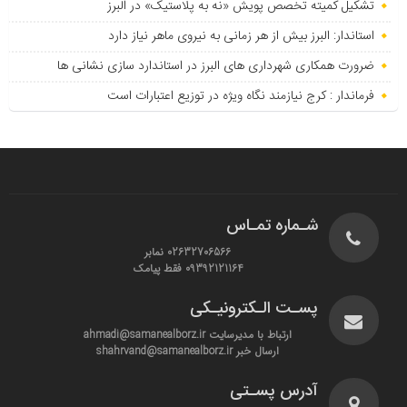
تشکیل کمیته تخصص پویش «نه به پلاستیک» در البرز
استاندار: البرز بیش از هر زمانی به نیروی ماهر نیاز دارد
ضرورت همکاری شهرداری های البرز در استاندارد سازی نشانی ها
فرماندار : کرج نیازمند نگاه ویژه در توزیع اعتبارات است
شـماره تمـاس
02632706566 نمابر
09392121164 فقط پیامک
پسـت الـکترونیـکی
ارتباط با مدیرسایت ahmadi@samanealborz.ir
ارسال خبر shahrvand@samanealborz.ir
آدرس پسـتی