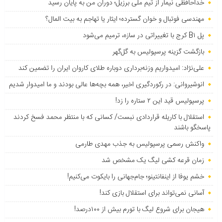
خداحافظی نیمار از تیم ملی برزیل؛ دوران من به پایان رسید
مهندسی فوتبال و خوان گسترده؛ ایثار یا تهاجم به بیت المال؟
پل B۱ کرج با تغییراتی در سازه، ترمیم می‌شود
بازگشت گزینه پرسپولیس به ‌گل‌گهر
علی‌نژاد: امیدواریم وزنه‌برداری دوباره طلای کاروان ایران را تضمین کند
انوشیروانی: در رکوردگیری اخیر، همه بچه‌ها عالی بودند و ما امیدوار شدیم
پرسپولیس قید این ۲ ستاره را زد!
استقلال با کاریله قراردادی نبست/ کسانی که با منتظر محمد فسخ کردند
پاسخگو باشند
واکنش رسمی پرسپولیس به جذب مهدی طارمی
زمان قرعه کشی لیگ یک مشخص شد
خشم یوفا از اینفانتینو؛ جام‌جهانی را بایکوت می‌کنیم!
آسانی نمی‌تواند برای استقلال بازی کند!
هیجان برای شروع لیگ با تورم بیش از ۱۰۰درصد!