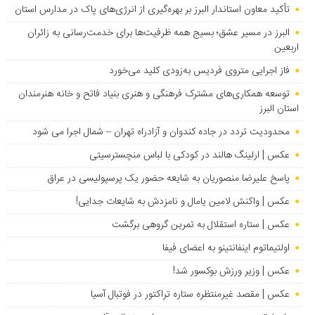
تأکید معاون استاندار البرز بر بهره‌گیری از انرژی‌های پاک در مدارس استان
البرز در مسیر عشق؛ بسیج همه ظرفیت‌ها برای خدمت‌رسانی به زائران
اربعین
فاز اجرایی متروی فردیس به‌زودی کلید می‌خورد
توسعه همکاری‌های مشترک فرهنگی و هنری بنیاد فاتح و خانه هنرمندان
استان البرز
محدودیت تردد در جاده کندوان و آزادراه تهران – شمال اجرا می شود
عکس | ارلینگ هالند در کودکی با لباس منچسترسیتی
پاسخ علیرضا منصوریان به شایعه حضور یک پرسپولیسی در عراق
عکس | واکنش لامین یامال و نامزدش به شایعات جدایی!
عکس | ستاره استقلال به تمرین گروهی برگشت
اولتیماتوم اینفانتینو به اعضای فیفا
عکس | وزیر ورزش بوکسور شد!
عکس | مقصد غیرمنتظره ستاره تراکتور در فوتبال آسیا