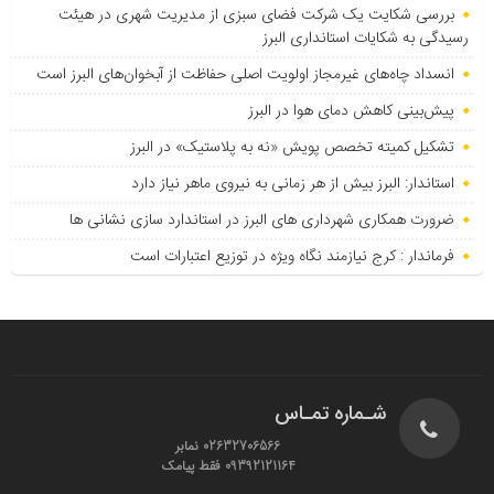
بررسی شکایت یک شرکت فضای سبزی از مدیریت شهری در هیئت
رسیدگی به شکایات استانداری البرز
انسداد چاه‌های غیرمجاز اولویت اصلی حفاظت از آبخوان‌های البرز است
پیش‌بینی کاهش دمای هوا در البرز
تشکیل کمیته تخصص پویش «نه به پلاستیک» در البرز
استاندار: البرز بیش از هر زمانی به نیروی ماهر نیاز دارد
ضرورت همکاری شهرداری های البرز در استاندارد سازی نشانی ها
فرماندار : کرج نیازمند نگاه ویژه در توزیع اعتبارات است
شـماره تمـاس
02632706566 نمابر
09392121164 فقط پیامک