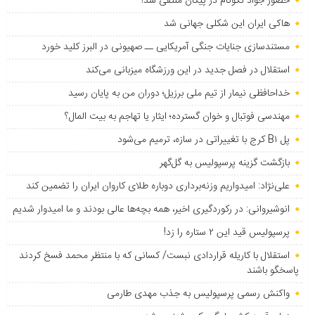
حضور جواد نکونام در پیکان منتفی شد!
هاکی ایران این شکلی جهانی شد
مستندسازی جنایات جنگی آمریکایی ــ صهیونی در البرز کلید خورد
استقلال در فصل جدید در این ورزشگاه میزبانی می‌کند
خداحافظی نیمار از تیم ملی برزیل؛ دوران من به پایان رسید
مهندسی فوتبال و خوان گسترده؛ ایثار یا تهاجم به بیت المال؟
پل B۱ کرج با تغییراتی در سازه، ترمیم می‌شود
بازگشت گزینه پرسپولیس به ‌گل‌گهر
علی‌نژاد: امیدواریم وزنه‌برداری دوباره طلای کاروان ایران را تضمین کند
انوشیروانی: در رکوردگیری اخیر، همه بچه‌ها عالی بودند و ما امیدوار شدیم
پرسپولیس قید این ۲ ستاره را زد!
استقلال با کاریله قراردادی نبست/ کسانی که با منتظر محمد فسخ کردند
پاسخگو باشند
واکنش رسمی پرسپولیس به جذب مهدی طارمی