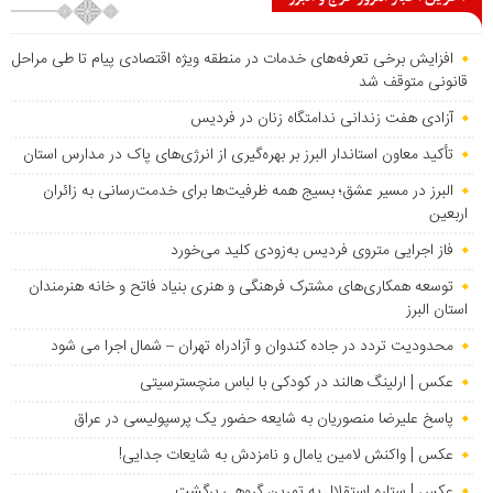
افزایش برخی تعرفه‌های خدمات در منطقه ویژه اقتصادی پیام تا طی مراحل
قانونی متوقف شد
آزادی هفت زندانی ندامتگاه زنان در فردیس
تأکید معاون استاندار البرز بر بهره‌گیری از انرژی‌های پاک در مدارس استان
البرز در مسیر عشق؛ بسیج همه ظرفیت‌ها برای خدمت‌رسانی به زائران
اربعین
فاز اجرایی متروی فردیس به‌زودی کلید می‌خورد
توسعه همکاری‌های مشترک فرهنگی و هنری بنیاد فاتح و خانه هنرمندان
استان البرز
محدودیت تردد در جاده کندوان و آزادراه تهران – شمال اجرا می شود
عکس | ارلینگ هالند در کودکی با لباس منچسترسیتی
پاسخ علیرضا منصوریان به شایعه حضور یک پرسپولیسی در عراق
عکس | واکنش لامین یامال و نامزدش به شایعات جدایی!
عکس | ستاره استقلال به تمرین گروهی برگشت