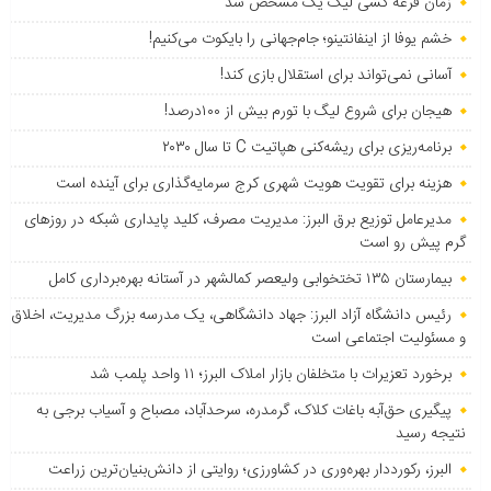
زمان قرعه کشی لیگ یک مشخص شد
خشم یوفا از اینفانتینو؛ جام‌جهانی را بایکوت می‌کنیم!
آسانی نمی‌تواند برای استقلال بازی کند!
هیجان برای شروع لیگ با تورم بیش از ۱۰۰درصد!
برنامه‌ریزی برای ریشه‌کنی هپاتیت C تا سال ۲۰۳۰
هزینه برای تقویت هویت شهری کرج سرمایه‌گذاری برای آینده است
مدیرعامل توزیع برق البرز: مدیریت مصرف، کلید پایداری شبکه در روزهای
گرم پیش رو است
بیمارستان ۱۳۵ تختخوابی ولیعصر کمالشهر در آستانه بهره‌برداری کامل
رئیس دانشگاه آزاد البرز: جهاد دانشگاهی، یک مدرسه بزرگ مدیریت، اخلاق
و مسئولیت اجتماعی است
برخورد تعزیرات با متخلفان بازار املاک البرز؛ ۱۱ واحد پلمب شد
پیگیری حق‌آبه باغات کلاک، گرمدره، سرحدآباد، مصباح و آسیاب برجی به
نتیجه رسید
البرز، رکورددار بهره‌وری در کشاورزی؛ روایتی از دانش‌بنیان‌ترین زراعت