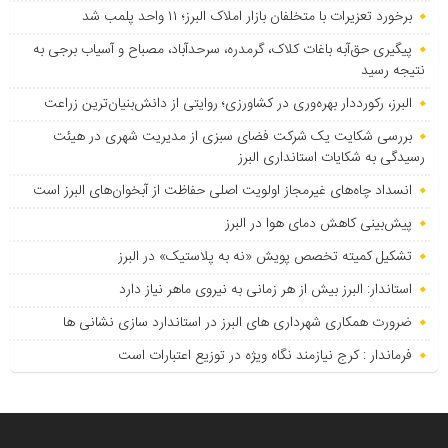
برخورد تعزیرات با متخلفان بازار املاک البرز؛ ۱۱ واحد پلمب شد
پیگیری حق‌آبه باغات کلاک، گرمدره، سرحدآباد، مصباح و آسیاب برجی به
نتیجه رسید
البرز، رکورددار بهره‌وری در کشاورزی؛ روایتی از دانش‌بنیان‌ترین زراعت
بررسی شکایت یک شرکت فضای سبزی از مدیریت شهری در هیئت
رسیدگی به شکایات استانداری البرز
انسداد چاه‌های غیرمجاز اولویت اصلی حفاظت از آبخوان‌های البرز است
پیش‌بینی کاهش دمای هوا در البرز
تشکیل کمیته تخصص پویش «نه به پلاستیک» در البرز
استاندار: البرز بیش از هر زمانی به نیروی ماهر نیاز دارد
ضرورت همکاری شهرداری های البرز در استاندارد سازی نشانی ها
فرماندار : کرج نیازمند نگاه ویژه در توزیع اعتبارات است