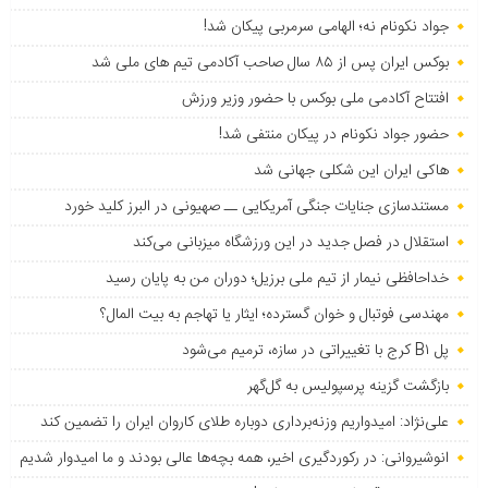
جواد نکونام نه؛ الهامی سرمربی پیکان شد!
بوکس ایران پس از ۸۵ سال صاحب آکادمی تیم های ملی شد
افتتاح آکادمی ملی بوکس با حضور وزیر ورزش
حضور جواد نکونام در پیکان منتفی شد!
هاکی ایران این شکلی جهانی شد
مستندسازی جنایات جنگی آمریکایی ــ صهیونی در البرز کلید خورد
استقلال در فصل جدید در این ورزشگاه میزبانی می‌کند
خداحافظی نیمار از تیم ملی برزیل؛ دوران من به پایان رسید
مهندسی فوتبال و خوان گسترده؛ ایثار یا تهاجم به بیت المال؟
پل B۱ کرج با تغییراتی در سازه، ترمیم می‌شود
بازگشت گزینه پرسپولیس به ‌گل‌گهر
علی‌نژاد: امیدواریم وزنه‌برداری دوباره طلای کاروان ایران را تضمین کند
انوشیروانی: در رکوردگیری اخیر، همه بچه‌ها عالی بودند و ما امیدوار شدیم