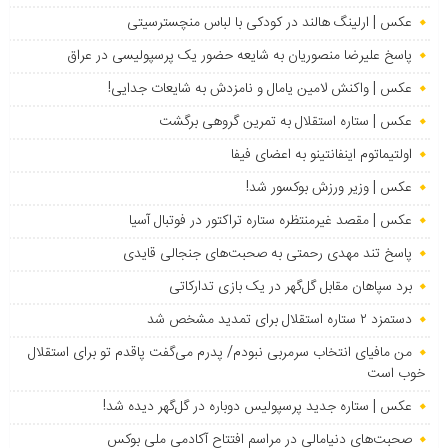
عکس | ارلینگ هالند در کودکی با لباس منچسترسیتی
پاسخ علیرضا منصوریان به شایعه حضور یک پرسپولیسی در عراق
عکس | واکنش لامین یامال و نامزدش به شایعات جدایی!
عکس | ستاره استقلال به تمرین گروهی برگشت
اولتیماتوم اینفانتینو به اعضای فیفا
عکس | وزیر ورزش بوکسور شد!
عکس | مقصد غیرمنتظره ستاره تراکتور در فوتبال آسیا
پاسخ تند مهدی رحمتی به صحبت‌های جنجالی قایدی
برد سپاهان مقابل گل‌گهر در یک بازی تدارکاتی
دستمزد ۲ ستاره استقلال برای تمدید مشخص شد
من مافیای انتخاب سرمربی نبودم/ پدرم می‌گفت پاقدم تو برای استقلال
خوب است
عکس | ستاره جدید پرسپولیس دوباره در گل‌گهر دیده شد!
صحبت‌های دنیامالی در مراسم افتتاح آکادمی ملی بوکس