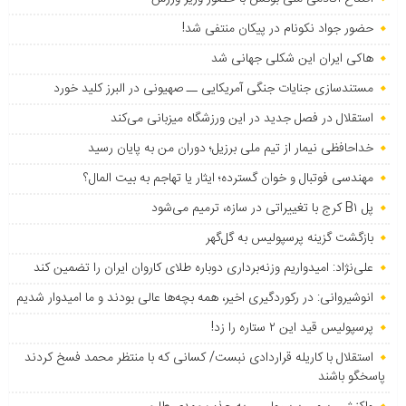
حضور جواد نکونام در پیکان منتفی شد!
هاکی ایران این شکلی جهانی شد
مستندسازی جنایات جنگی آمریکایی ــ صهیونی در البرز کلید خورد
استقلال در فصل جدید در این ورزشگاه میزبانی می‌کند
خداحافظی نیمار از تیم ملی برزیل؛ دوران من به پایان رسید
مهندسی فوتبال و خوان گسترده؛ ایثار یا تهاجم به بیت المال؟
پل B۱ کرج با تغییراتی در سازه، ترمیم می‌شود
بازگشت گزینه پرسپولیس به ‌گل‌گهر
علی‌نژاد: امیدواریم وزنه‌برداری دوباره طلای کاروان ایران را تضمین کند
انوشیروانی: در رکوردگیری اخیر، همه بچه‌ها عالی بودند و ما امیدوار شدیم
پرسپولیس قید این ۲ ستاره را زد!
استقلال با کاریله قراردادی نبست/ کسانی که با منتظر محمد فسخ کردند
پاسخگو باشند