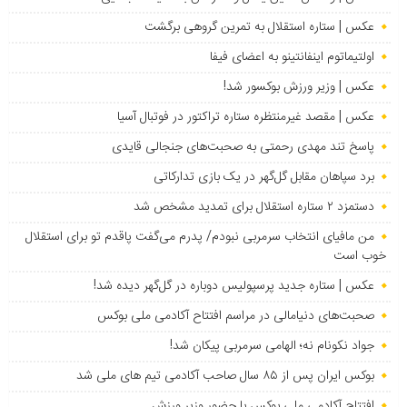
عکس | ستاره استقلال به تمرین گروهی برگشت
اولتیماتوم اینفانتینو به اعضای فیفا
عکس | وزیر ورزش بوکسور شد!
عکس | مقصد غیرمنتظره ستاره تراکتور در فوتبال آسیا
پاسخ تند مهدی رحمتی به صحبت‌های جنجالی قایدی
برد سپاهان مقابل گل‌گهر در یک بازی تدارکاتی
دستمزد ۲ ستاره استقلال برای تمدید مشخص شد
من مافیای انتخاب سرمربی نبودم/ پدرم می‌گفت پاقدم تو برای استقلال
خوب است
عکس | ستاره جدید پرسپولیس دوباره در گل‌گهر دیده شد!
صحبت‌های دنیامالی در مراسم افتتاح آکادمی ملی بوکس
جواد نکونام نه؛ الهامی سرمربی پیکان شد!
بوکس ایران پس از ۸۵ سال صاحب آکادمی تیم های ملی شد
افتتاح آکادمی ملی بوکس با حضور وزیر ورزش