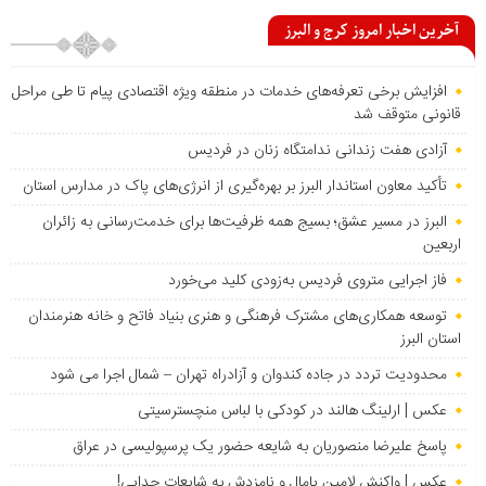
آخرین اخبار امروز کرج و البرز
افزایش برخی تعرفه‌های خدمات در منطقه ویژه اقتصادی پیام تا طی مراحل
قانونی متوقف شد
آزادی هفت زندانی ندامتگاه زنان در فردیس
تأکید معاون استاندار البرز بر بهره‌گیری از انرژی‌های پاک در مدارس استان
البرز در مسیر عشق؛ بسیج همه ظرفیت‌ها برای خدمت‌رسانی به زائران
اربعین
فاز اجرایی متروی فردیس به‌زودی کلید می‌خورد
توسعه همکاری‌های مشترک فرهنگی و هنری بنیاد فاتح و خانه هنرمندان
استان البرز
محدودیت تردد در جاده کندوان و آزادراه تهران – شمال اجرا می شود
عکس | ارلینگ هالند در کودکی با لباس منچسترسیتی
پاسخ علیرضا منصوریان به شایعه حضور یک پرسپولیسی در عراق
عکس | واکنش لامین یامال و نامزدش به شایعات جدایی!