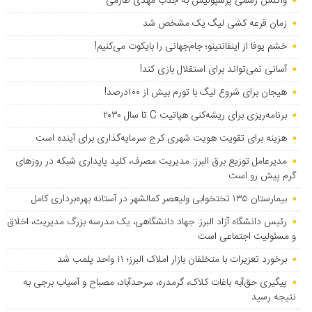
واکنش رسمی پرسپولیس به جذب مهدی طارمی
زمان قرعه کشی لیگ یک مشخص شد
خشم یوفا از اینفانتینو؛ جام‌جهانی را بایکوت می‌کنیم!
آسانی نمی‌تواند برای استقلال بازی کند!
هیجان برای شروع لیگ با تورم بیش از ۱۰۰درصد!
برنامه‌ریزی برای ریشه‌کنی هپاتیت C تا سال ۲۰۳۰
هزینه برای تقویت هویت شهری کرج سرمایه‌گذاری برای آینده است
مدیرعامل توزیع برق البرز: مدیریت مصرف، کلید پایداری شبکه در روزهای
گرم پیش رو است
بیمارستان ۱۳۵ تختخوابی ولیعصر کمالشهر در آستانه بهره‌برداری کامل
رئیس دانشگاه آزاد البرز: جهاد دانشگاهی، یک مدرسه بزرگ مدیریت، اخلاق
و مسئولیت اجتماعی است
برخورد تعزیرات با متخلفان بازار املاک البرز؛ ۱۱ واحد پلمب شد
پیگیری حق‌آبه باغات کلاک، گرمدره، سرحدآباد، مصباح و آسیاب برجی به
نتیجه رسید