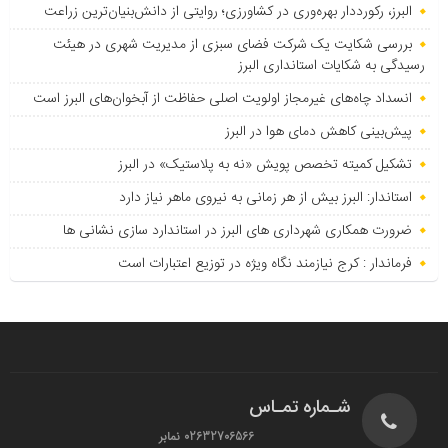
البرز، رکورددار بهره‌وری در کشاورزی؛ روایتی از دانش‌بنیان‌ترین زراعت
بررسی شکایت یک شرکت فضای سبزی از مدیریت شهری در هیئت
رسیدگی به شکایات استانداری البرز
انسداد چاه‌های غیرمجاز اولویت اصلی حفاظت از آبخوان‌های البرز است
پیش‌بینی کاهش دمای هوا در البرز
تشکیل کمیته تخصص پویش «نه به پلاستیک» در البرز
استاندار: البرز بیش از هر زمانی به نیروی ماهر نیاز دارد
ضرورت همکاری شهرداری های البرز در استاندارد سازی نشانی ها
فرماندار : کرج نیازمند نگاه ویژه در توزیع اعتبارات است
شـماره تمـاس
02632706566 نمابر