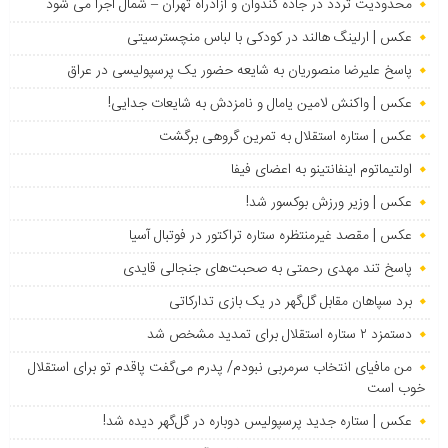
محدودیت تردد در جاده کندوان و آزادراه تهران – شمال اجرا می شود
عکس | ارلینگ هالند در کودکی با لباس منچسترسیتی
پاسخ علیرضا منصوریان به شایعه حضور یک پرسپولیسی در عراق
عکس | واکنش لامین یامال و نامزدش به شایعات جدایی!
عکس | ستاره استقلال به تمرین گروهی برگشت
اولتیماتوم اینفانتینو به اعضای فیفا
عکس | وزیر ورزش بوکسور شد!
عکس | مقصد غیرمنتظره ستاره تراکتور در فوتبال آسیا
پاسخ تند مهدی رحمتی به صحبت‌های جنجالی قایدی
برد سپاهان مقابل گل‌گهر در یک بازی تدارکاتی
دستمزد ۲ ستاره استقلال برای تمدید مشخص شد
من مافیای انتخاب سرمربی نبودم/ پدرم می‌گفت پاقدم تو برای استقلال
خوب است
عکس | ستاره جدید پرسپولیس دوباره در گل‌گهر دیده شد!