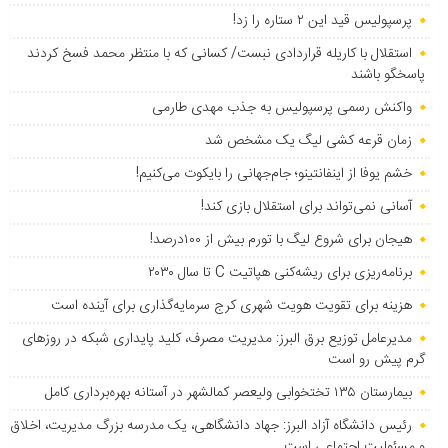
پرسپولیس قید این ۲ ستاره را زد!
استقلال با کاریله قراردادی نبست/ کسانی که با منتظر محمد فسخ کردند
پاسخگو باشند
واکنش رسمی پرسپولیس به جذب مهدی طارمی
زمان قرعه کشی لیگ یک مشخص شد
خشم یوفا از اینفانتینو؛ جام‌جهانی را بایکوت می‌کنیم!
آسانی نمی‌تواند برای استقلال بازی کند!
هیجان برای شروع لیگ با تورم بیش از ۱۰۰درصد!
برنامه‌ریزی برای ریشه‌کنی هپاتیت C تا سال ۲۰۳۰
هزینه برای تقویت هویت شهری کرج سرمایه‌گذاری برای آینده است
مدیرعامل توزیع برق البرز: مدیریت مصرف، کلید پایداری شبکه در روزهای
گرم پیش رو است
بیمارستان ۱۳۵ تختخوابی ولیعصر کمالشهر در آستانه بهره‌برداری کامل
رئیس دانشگاه آزاد البرز: جهاد دانشگاهی، یک مدرسه بزرگ مدیریت، اخلاق
و مسئولیت اجتماعی است