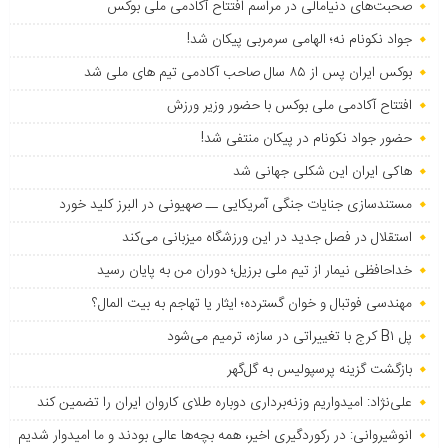
صحبت‌های دنیامالی در مراسم افتتاح آکادمی ملی بوکس
جواد نکونام نه؛ الهامی سرمربی پیکان شد!
بوکس ایران پس از ۸۵ سال صاحب آکادمی تیم های ملی شد
افتتاح آکادمی ملی بوکس با حضور وزیر ورزش
حضور جواد نکونام در پیکان منتفی شد!
هاکی ایران این شکلی جهانی شد
مستندسازی جنایات جنگی آمریکایی ــ صهیونی در البرز کلید خورد
استقلال در فصل جدید در این ورزشگاه میزبانی می‌کند
خداحافظی نیمار از تیم ملی برزیل؛ دوران من به پایان رسید
مهندسی فوتبال و خوان گسترده؛ ایثار یا تهاجم به بیت المال؟
پل B۱ کرج با تغییراتی در سازه، ترمیم می‌شود
بازگشت گزینه پرسپولیس به ‌گل‌گهر
علی‌نژاد: امیدواریم وزنه‌برداری دوباره طلای کاروان ایران را تضمین کند
انوشیروانی: در رکوردگیری اخیر، همه بچه‌ها عالی بودند و ما امیدوار شدیم