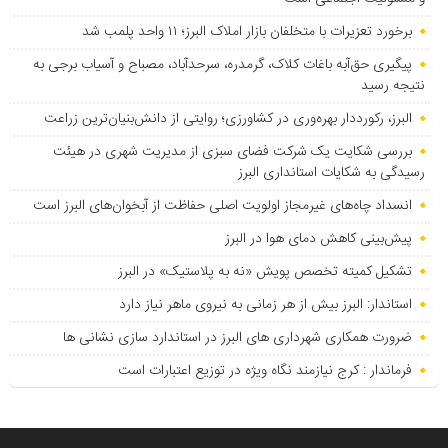
برخورد تعزیرات با متخلفان بازار املاک البرز؛ ۱۱ واحد پلمب شد
پیگیری حق‌آبه باغات کلاک، گرمدره، سرحدآباد، مصباح و آسیاب برجی به
نتیجه رسید
البرز، رکورددار بهره‌وری در کشاورزی؛ روایتی از دانش‌بنیان‌ترین زراعت
بررسی شکایت یک شرکت فضای سبزی از مدیریت شهری در هیئت
رسیدگی به شکایات استانداری البرز
انسداد چاه‌های غیرمجاز اولویت اصلی حفاظت از آبخوان‌های البرز است
پیش‌بینی کاهش دمای هوا در البرز
تشکیل کمیته تخصص پویش «نه به پلاستیک» در البرز
استاندار: البرز بیش از هر زمانی به نیروی ماهر نیاز دارد
ضرورت همکاری شهرداری های البرز در استاندارد سازی نشانی ها
فرماندار : کرج نیازمند نگاه ویژه در توزیع اعتبارات است