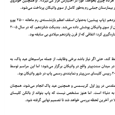
 هیچ‌ کم و کسری ندارد و هرگاه چیزی بخواهد، فوراً در اختیارش قرار می‌گیرد». او همچنین خودروی
ر بیمارستان
جمِلی
رم به‌طور کامل از سوی واتیکان پرداخت می‌شود.
در سال ۲۰۱۳، روزنامه‌ی ایتالیایی لا استامپا افشا کرد که بندیکت شانزدهم (پاپ پیشین) به‌عنوان اسقف اعظم بازنشسته‌ی رم ماهانه ۲۵۰۰ یورو
مستمری دریافت می‌کرده است، در حالی که سایر هزینه‌هایش همچنان از سوی واتیکان پوشش داده می‌شد. بندیکت شانزدهم، که در سال ۲۰۰۵
 کند، حتی اگر نیاز باشد برخی وظایف، از جمله مراسم‌های عید پاک، به
سم عشای ربانی ساعت ۱۰:۳۰ صبح یکشنبه در میدان سنت‌پیتر واقع در واتیکان برگزار می‌شود؛ اما این مراسم توسط
ر مقدس در روز اول کریسمس و همچنین عید پاک انجام ‌می‌شود، همچنان
و به دنیا» است. اما هنوز مشخص نیست که پاپ بتواند از بالکن کلیسای
ا در آخرین لحظه بررسی خواهد شد تا تصمیم نهایی گرفته شود.