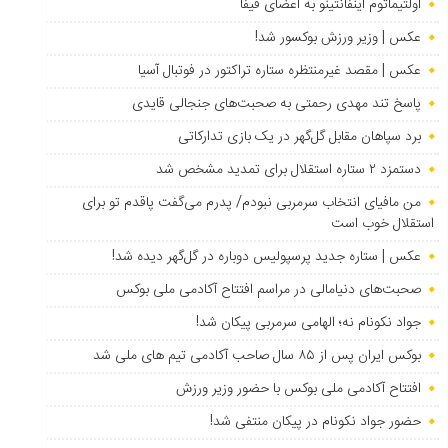
اولتیماتوم اینفانتینو به اعضای فیفا
عکس | وزیر ورزش بوکسور شد!
عکس | مقصد غیرمنتظره ستاره تراکتور در فوتبال آسیا
پاسخ تند مهدی رحمتی به صحبت‌های جنجالی قایدی
برد سپاهان مقابل گل‌گهر در یک بازی تدارکاتی
دستمزد ۲ ستاره استقلال برای تمدید مشخص شد
من مافیای انتخاب سرمربی نبودم/ پدرم می‌گفت پاقدم تو برای
استقلال خوب است
عکس | ستاره جدید پرسپولیس دوباره در گل‌گهر دیده شد!
صحبت‌های دنیامالی در مراسم افتتاح آکادمی ملی بوکس
جواد نکونام نه؛ الهامی سرمربی پیکان شد!
بوکس ایران پس از ۸۵ سال صاحب آکادمی تیم های ملی شد
افتتاح آکادمی ملی بوکس با حضور وزیر ورزش
حضور جواد نکونام در پیکان منتفی شد!