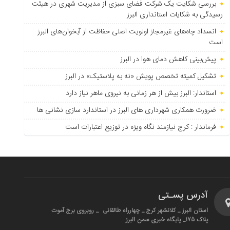
بررسی شکایت یک شرکت فضای سبزی از مدیریت شهری در هیئت
رسیدگی به شکایات استانداری البرز
انسداد چاه‌های غیرمجاز اولویت اصلی حفاظت از آبخوان‌های البرز
است
پیش‌بینی کاهش دمای هوا در البرز
تشکیل کمیته تخصص پویش «نه به پلاستیک» در البرز
استاندار: البرز بیش از هر زمانی به نیروی ماهر نیاز دارد
ضرورت همکاری شهرداری های البرز در استاندارد سازی نشانی ها
فرماندار : کرج نیازمند نگاه ویژه در توزیع اعتبارات است
آدرس پسـتی
استان البرز _ کلانشهر کرج _ چهارراه طالقانی _ روبروی برج آموت
پلاک 175_ پایگاه خبری سمن البرز