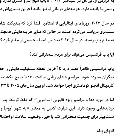
به گزارش آر.تی.ال در سپتامبر ۲۰۲۴: «پاپ
رسمی با راننده دارد. هزینه‌های درمانی او نیز مانند آخرین بستری‌اش د
به مقام پاپ رسید، در سال ۲۰۱۳ به دلیل ضعف جسمی از مقام خود کناره‌گیری کرد؛ اتفاقی که از قرن پانزدهم میلادی بی سابقه بود.
آیا پاپ فرانسیس می‌تواند برای مردم سخنرانی کند؟
پاپ فرانسیس ظاهراً قصد دارد تا آخرین لحظه مسئولیت‌هایش را حفظ
دیگران سپرده شود. مرا
کاردینال آنجلو کوماستری اجرا خواهد شد. او بین سال‌های ۲۰۰۵ تا ۲۰۲۳ رییس کلیسای سن‌پیتر و نماینده‌ی رسمی پاپ در شهر واتیکان بود.
اما در مورد دعا و مراسم ویژه «اوربی ات اوربی» که فقط توسط پد
تردیدهایی وجود دارد. این عبارت لاتین به معنای «به شهر [روم] 
سنت‌پیتر برای جمعیت سخنرانی کند یا خیر. وضعیت سلامت او احتمال
انتهای پیام