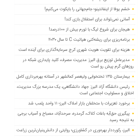
خشم یوفا از اینفانتینو؛ جام‌جهانی را بایکوت می‌کنیم!
آسانی نمی‌تواند برای استقلال بازی کند!
هیجان برای شروع لیگ با تورم بیش از ۱۰۰درصد!
برنامه‌ریزی برای ریشه‌کنی هپاتیت C تا سال ۲۰۳۰
هزینه برای تقویت هویت شهری کرج سرمایه‌گذاری برای آینده است
مدیرعامل توزیع برق البرز: مدیریت مصرف، کلید پایداری شبکه در
روزهای گرم پیش رو است
بیمارستان ۱۳۵ تختخوابی ولیعصر کمالشهر در آستانه بهره‌برداری کامل
رئیس دانشگاه آزاد البرز: جهاد دانشگاهی، یک مدرسه بزرگ مدیریت،
اخلاق و مسئولیت اجتماعی است
برخورد تعزیرات با متخلفان بازار املاک البرز؛ ۱۱ واحد پلمب شد
پیگیری حق‌آبه باغات کلاک، گرمدره، سرحدآباد، مصباح و آسیاب برجی
به نتیجه رسید
البرز، رکورددار بهره‌وری در کشاورزی؛ روایتی از دانش‌بنیان‌ترین زراعت