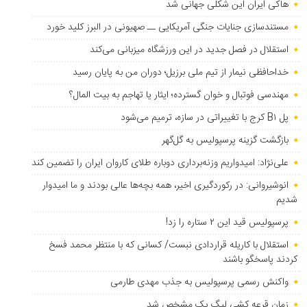
هاکی ایران این شکلی جهانی شد
مستندسازی جنایات جنگی آمریکایی ــ صهیونی در البرز کلید خورد
استقلال در فصل جدید در این ورزشگاه میزبانی می‌کند
خداحافظی نیمار از تیم ملی برزیل؛ دوران من به پایان رسید
مهندسی فوتبال و خوان گسترده؛ ایثار یا تهاجم به بیت المال؟
پل B۱ کرج با تغییراتی در سازه، ترمیم می‌شود
بازگشت گزینه پرسپولیس به ‌گل‌گهر
علی‌نژاد: امیدواریم وزنه‌برداری دوباره طلای کاروان ایران را تضمین کند
انوشیروانی: در رکوردگیری اخیر، همه بچه‌ها عالی بودند و ما امیدوار
شدیم
پرسپولیس قید این ۲ ستاره را زد!
استقلال با کاریله قراردادی نبست/ کسانی که با منتظر محمد فسخ
کردند پاسخگو باشند
واکنش رسمی پرسپولیس به جذب مهدی طارمی
زمان قرعه کشی لیگ یک مشخص شد