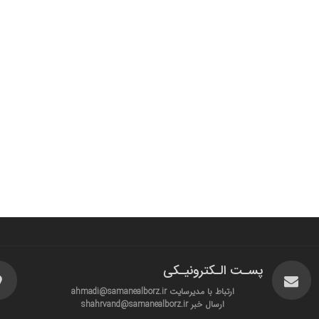
پسـت الـکترونیـکی
ارتباط با مدیرسایت ahmadi@samanealborz.ir
ارسال خبر shahrvand@samanealborz.ir