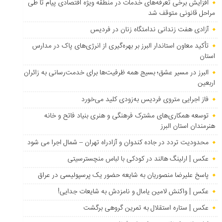
افزایش برخی تعرفه‌های خدمات در منطقه ویژه اقتصادی پیام تا طی
مراحل قانونی متوقف شد
آزادی هفت زندانی ندامتگاه زنان در فردیس
تأکید معاون استاندار البرز بر بهره‌گیری از انرژی‌های پاک در مدارس
استان
البرز در مسیر عشق؛ بسیج همه ظرفیت‌ها برای خدمت‌رسانی به زائران
اربعین
فاز اجرایی متروی فردیس به‌زودی کلید می‌خورد
توسعه همکاری‌های مشترک فرهنگی و هنری بنیاد فاتح و خانه
هنرمندان استان البرز
محدودیت تردد در جاده کندوان و آزادراه تهران – شمال اجرا می شود
عکس | ارلینگ هالند در کودکی با لباس منچسترسیتی
پاسخ علیرضا منصوریان به شایعه حضور یک پرسپولیسی در عراق
عکس | واکنش لامین یامال و نامزدش به شایعات جدایی!
عکس | ستاره استقلال به تمرین گروهی برگشت