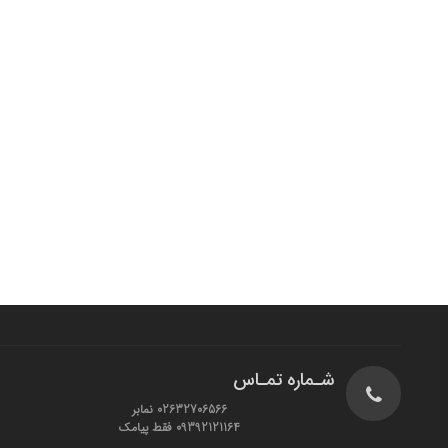
شـماره تمـاس
02632706566 نمابر
09392121164 فقط پیامک