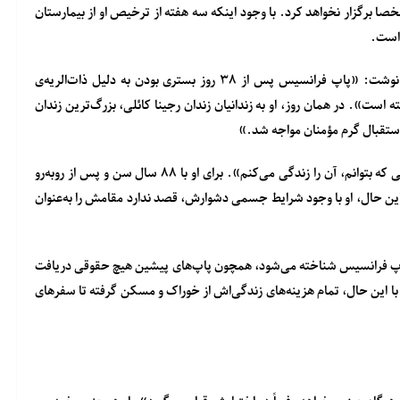
صا برگزار نخواهد کرد. با وجود اینکه سه هفته از ترخیص او از بیمارستان
 است.
شبکه فرانس ۲۴ در گزارشی که در پنج‌شنبه ۱۷ مارس منتشر کرد، نوشت: «پاپ فرانسیس پس از ۳۸ روز بستری بودن به دلیل ذات‌الریه‌ی
ست». در همان روز، او به زندانیان زندان رجینا کائلی، بزرگ‌ترین زندان
 استقبال گرم مؤمنان مواجه شد.»
پاپ در پاسخ به سؤالی درباره‌ی عید پاک خاص امسال گفت: «تا جایی که بتوانم، آن را زندگی می‌کنم». برای او با ۸۸ سال سن و پس از روبه‌رو
ن حال، او با وجود شرایط جسمی دشوارش، قصد ندارد مقامش را به‌عنوان
ان پاپ فرانسیس شناخته می‌شود، همچون پاپ‌های پیشین هیچ حقوقی دریافت
. با این حال، تمام هزینه‌های زندگی‌اش از خوراک و مسکن گرفته تا سفرهای