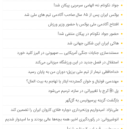
جواد نکونام نه؛ الهامی سرمربی پیکان شد!
بوکس ایران پس از ۸۵ سال صاحب آکادمی تیم های ملی شد
افتتاح آکادمی ملی بوکس با حضور وزیر ورزش
حضور جواد نکونام در پیکان منتفی شد!
هاکی ایران این شکلی جهانی شد
مستندسازی جنایات جنگی آمریکایی ــ صهیونی در البرز کلید خورد
استقلال در فصل جدید در این ورزشگاه میزبانی می‌کند
خداحافظی نیمار از تیم ملی برزیل؛ دوران من به پایان رسید
مهندسی فوتبال و خوان گسترده؛ ایثار یا تهاجم به بیت المال؟
پل B۱ کرج با تغییراتی در سازه، ترمیم می‌شود
بازگشت گزینه پرسپولیس به ‌گل‌گهر
علی‌نژاد: امیدواریم وزنه‌برداری دوباره طلای کاروان ایران را تضمین کند
انوشیروانی: در رکوردگیری اخیر، همه بچه‌ها عالی بودند و ما امیدوار شدیم
پرسپولیس قید این ۲ ستاره را زد!