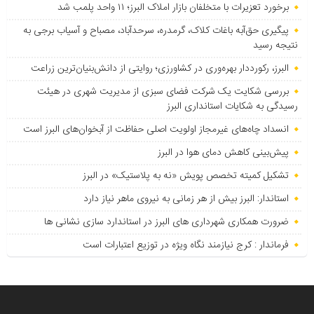
برخورد تعزیرات با متخلفان بازار املاک البرز؛ ۱۱ واحد پلمب شد
پیگیری حق‌آبه باغات کلاک، گرمدره، سرحدآباد، مصباح و آسیاب برجی به
نتیجه رسید
البرز، رکورددار بهره‌وری در کشاورزی؛ روایتی از دانش‌بنیان‌ترین زراعت
بررسی شکایت یک شرکت فضای سبزی از مدیریت شهری در هیئت
رسیدگی به شکایات استانداری البرز
انسداد چاه‌های غیرمجاز اولویت اصلی حفاظت از آبخوان‌های البرز است
پیش‌بینی کاهش دمای هوا در البرز
تشکیل کمیته تخصص پویش «نه به پلاستیک» در البرز
استاندار: البرز بیش از هر زمانی به نیروی ماهر نیاز دارد
ضرورت همکاری شهرداری های البرز در استاندارد سازی نشانی ها
فرماندار : کرج نیازمند نگاه ویژه در توزیع اعتبارات است