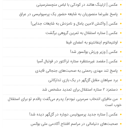
عکس | ارلینگ هالند در کودکی با لباس منچسترسیتی
پاسخ علیرضا منصوریان به شایعه حضور یک پرسپولیسی در عراق
عکس | واکنش لامین یامال و نامزدش به شایعات جدایی!
عکس | ستاره استقلال به تمرین گروهی برگشت
اولتیماتوم اینفانتینو به اعضای فیفا
عکس | وزیر ورزش بوکسور شد!
عکس | مقصد غیرمنتظره ستاره تراکتور در فوتبال آسیا
پاسخ تند مهدی رحمتی به صحبت‌های جنجالی قایدی
برد سپاهان مقابل گل‌گهر در یک بازی تدارکاتی
دستمزد ۲ ستاره استقلال برای تمدید مشخص شد
من مافیای انتخاب سرمربی نبودم/ پدرم می‌گفت پاقدم تو برای استقلال
خوب است
عکس | ستاره جدید پرسپولیس دوباره در گل‌گهر دیده شد!
صحبت‌های دنیامالی در مراسم افتتاح آکادمی ملی بوکس