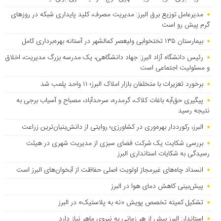
مدیرعامل توزیع برق البرز: مدیریت مصرف، کلید پایداری شبکه در روزهای
گرم پیش رو است
بیمارستان ۱۳۵ تختخوابی ولیعصر کمالشهر در آستانه بهره‌برداری کامل
رئیس دانشگاه آزاد البرز: جهاد دانشگاهی، یک مدرسه بزرگ مدیریت، اخلاق
و مسئولیت اجتماعی است
برخورد تعزیرات با متخلفان بازار املاک البرز؛ ۱۱ واحد پلمب شد
پیگیری حق‌آبه باغات کلاک، گرمدره، سرحدآباد، مصباح و آسیاب برجی به
نتیجه رسید
البرز، رکورددار بهره‌وری در کشاورزی؛ روایتی از دانش‌بنیان‌ترین زراعت
بررسی شکایت یک شرکت فضای سبزی از مدیریت شهری در هیئت
رسیدگی به شکایات استانداری البرز
انسداد چاه‌های غیرمجاز اولویت اصلی حفاظت از آبخوان‌های البرز است
پیش‌بینی کاهش دمای هوا در البرز
تشکیل کمیته تخصص پویش «نه به پلاستیک» در البرز
استاندار: البرز بیش از هر زمانی به نیروی ماهر نیاز دارد