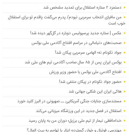
دستمزد ۲ ستاره استقلال برای تمدید مشخص شد
من مافیای انتخاب سرمربی نبودم/ پدرم می‌گفت پاقدم تو برای استقلال
خوب است
عکس | ستاره جدید پرسپولیس دوباره در گل‌گهر دیده شد!
صحبت‌های دنیامالی در مراسم افتتاح آکادمی ملی بوکس
جواد نکونام نه؛ الهامی سرمربی پیکان شد!
بوکس ایران پس از ۸۵ سال صاحب آکادمی تیم های ملی شد
افتتاح آکادمی ملی بوکس با حضور وزیر ورزش
حضور جواد نکونام در پیکان منتفی شد!
هاکی ایران این شکلی جهانی شد
مستندسازی جنایات جنگی آمریکایی ــ صهیونی در البرز کلید خورد
استقلال در فصل جدید در این ورزشگاه میزبانی می‌کند
خداحافظی نیمار از تیم ملی برزیل؛ دوران من به پایان رسید
مهندسی فوتبال و خوان گسترده؛ ایثار یا تهاجم به بیت المال؟