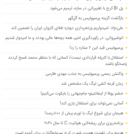
پل B۱ کرج با تغییراتی در سازه، ترمیم می‌شود
بازگشت گزینه پرسپولیس به ‌گل‌گهر
علی‌نژاد: امیدواریم وزنه‌برداری دوباره طلای کاروان ایران را تضمین کند
انوشیروانی: در رکوردگیری اخیر، همه بچه‌ها عالی بودند و ما امیدوار شدیم
پرسپولیس قید این ۲ ستاره را زد!
استقلال با کاریله قراردادی نبست/ کسانی که با منتظر محمد فسخ کردند
پاسخگو باشند
واکنش رسمی پرسپولیس به جذب مهدی طارمی
زمان قرعه کشی لیگ یک مشخص شد
خشم یوفا از اینفانتینو؛ جام‌جهانی را بایکوت می‌کنیم!
آسانی نمی‌تواند برای استقلال بازی کند!
هیجان برای شروع لیگ با تورم بیش از ۱۰۰درصد!
برنامه‌ریزی برای ریشه‌کنی هپاتیت C تا سال ۲۰۳۰
هزینه برای تقویت هویت شهری کرج سرمایه‌گذاری برای آینده است