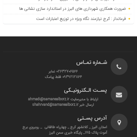
ضرورت همکاری شهرداری های البرز در استاندارد سازی نشانی ها
فرماندار : کرج نیازمند نگاه ویژه در توزیع اعتبارات است
شـماره تمـاس
02632706566 نمابر
09392121164 فقط پیامک
پسـت الـکترونیـکی
ارتباط با مدیرسایت ahmadi@samanealborz.ir
ارسال خبر shahrvand@samanealborz.ir
آدرس پسـتی
استان البرز _ کلانشهر کرج _ چهارراه طالقانی _ روبروی برج
آموت پلاک 175_ پایگاه خبری سمن البرز