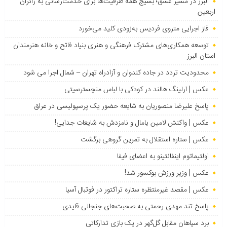
البرز در مسیر عشق؛ بسیج همه ظرفیت‌ها برای خدمت‌رسانی به زائران
اربعین
فاز اجرایی متروی فردیس به‌زودی کلید می‌خورد
توسعه همکاری‌های مشترک فرهنگی و هنری بنیاد فاتح و خانه هنرمندان
استان البرز
محدودیت تردد در جاده کندوان و آزادراه تهران – شمال اجرا می شود
عکس | ارلینگ هالند در کودکی با لباس منچسترسیتی
پاسخ علیرضا منصوریان به شایعه حضور یک پرسپولیسی در عراق
عکس | واکنش لامین یامال و نامزدش به شایعات جدایی!
عکس | ستاره استقلال به تمرین گروهی برگشت
اولتیماتوم اینفانتینو به اعضای فیفا
عکس | وزیر ورزش بوکسور شد!
عکس | مقصد غیرمنتظره ستاره تراکتور در فوتبال آسیا
پاسخ تند مهدی رحمتی به صحبت‌های جنجالی قایدی
برد سپاهان مقابل گل‌گهر در یک بازی تدارکاتی