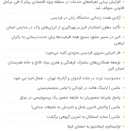
افزایش برخی تعرفه‌های خدمات در منطقه ویژه اقتصادی پیام تا طی مراحل
قانونی متوقف شد
آزادی هفت زندانی ندامتگاه زنان در فردیس
تأکید معاون استاندار البرز بر بهره‌گیری از انرژی‌های پاک در مدارس استان
البرز در مسیر عشق؛ بسیج همه ظرفیت‌ها برای خدمت‌رسانی به زائران
اربعین
فاز اجرایی متروی فردیس به‌زودی کلید می‌خورد
توسعه همکاری‌های مشترک فرهنگی و هنری بنیاد فاتح و خانه هنرمندان
استان البرز
محدودیت تردد در جاده کندوان و آزادراه تهران – شمال اجرا می شود
عکس | ارلینگ هالند در کودکی با لباس منچسترسیتی
پاسخ علیرضا منصوریان به شایعه حضور یک پرسپولیسی در عراق
عکس | واکنش لامین یامال و نامزدش به شایعات جدایی!
عکس | ستاره استقلال به تمرین گروهی برگشت
اولتیماتوم اینفانتینو به اعضای فیفا