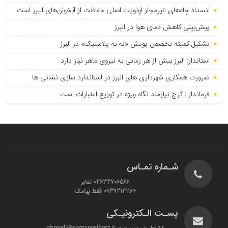
انسداد چاه‌های غیرمجاز اولویت اصلی حفاظت از آبخوان‌های البرز است
پیش‌بینی کاهش دمای هوا در البرز
تشکیل کمیته تخصص پویش «نه به پلاستیک» در البرز
استاندار: البرز بیش از هر زمانی به نیروی ماهر نیاز دارد
ضرورت همکاری شهرداری های البرز در استاندارد سازی نشانی ها
فرماندار : کرج نیازمند نگاه ویژه در توزیع اعتبارات است
شـماره تمـاس
02632706566 نمابر
09392121164 فقط پیامک
پسـت الـکترونیـکی