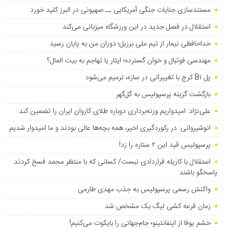
مستندسازی جنایات جنگی آمریکایی ــ صهیونی در البرز کلید خورد
استقلال در فصل جدید در این ورزشگاه میزبانی می‌کند
خداحافظی نیمار از تیم ملی برزیل؛ دوران من به پایان رسید
مهندسی فوتبال و خوان گسترده؛ ایثار یا تهاجم به بیت المال؟
پل B۱ کرج با تغییراتی در سازه، ترمیم می‌شود
بازگشت گزینه پرسپولیس به ‌گل‌گهر
علی‌نژاد: امیدواریم وزنه‌برداری دوباره طلای کاروان ایران را تضمین کند
انوشیروانی: در رکوردگیری اخیر، همه بچه‌ها عالی بودند و ما امیدوار شدیم
پرسپولیس قید این ۲ ستاره را زد!
استقلال با کاریله قراردادی نبست/ کسانی که با منتظر محمد فسخ کردند
پاسخگو باشند
واکنش رسمی پرسپولیس به جذب مهدی طارمی
زمان قرعه کشی لیگ یک مشخص شد
خشم یوفا از اینفانتینو؛ جام‌جهانی را بایکوت می‌کنیم!