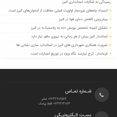
رسیدگی به شکایات استانداری البرز
انسداد چاه‌های غیرمجاز اولویت اصلی حفاظت از آبخوان‌های البرز است
پیش‌بینی کاهش دمای هوا در البرز
تشکیل کمیته تخصص پویش «نه به پلاستیک» در البرز
استاندار: البرز بیش از هر زمانی به نیروی ماهر نیاز دارد
ضرورت همکاری شهرداری های البرز در استاندارد سازی نشانی ها
فرماندار : کرج نیازمند نگاه ویژه در توزیع اعتبارات است
شـماره تمـاس
02632706566 نمابر
09392121164 فقط پیامک
پسـت الـکترونیـکی