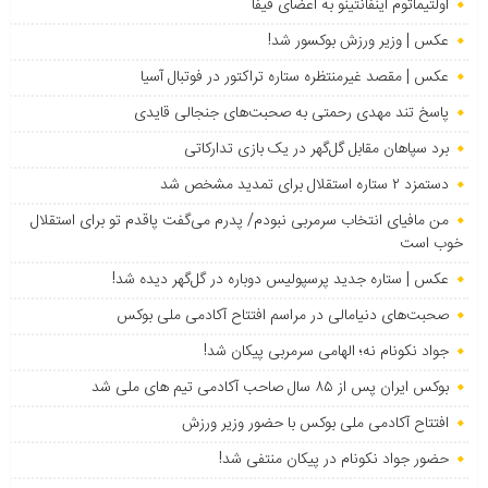
اولتیماتوم اینفانتینو به اعضای فیفا
عکس | وزیر ورزش بوکسور شد!
عکس | مقصد غیرمنتظره ستاره تراکتور در فوتبال آسیا
پاسخ تند مهدی رحمتی به صحبت‌های جنجالی قایدی
برد سپاهان مقابل گل‌گهر در یک بازی تدارکاتی
دستمزد ۲ ستاره استقلال برای تمدید مشخص شد
من مافیای انتخاب سرمربی نبودم/ پدرم می‌گفت پاقدم تو برای استقلال
خوب است
عکس | ستاره جدید پرسپولیس دوباره در گل‌گهر دیده شد!
صحبت‌های دنیامالی در مراسم افتتاح آکادمی ملی بوکس
جواد نکونام نه؛ الهامی سرمربی پیکان شد!
بوکس ایران پس از ۸۵ سال صاحب آکادمی تیم های ملی شد
افتتاح آکادمی ملی بوکس با حضور وزیر ورزش
حضور جواد نکونام در پیکان منتفی شد!