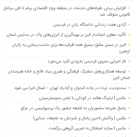
افزایش برخی تعرفه‌های خدمات در منطقه ویژه اقتصادی پیام تا طی مراحل
قانونی متوقف شد
آزادی هفت زندانی ندامتگاه زنان در فردیس
تأکید معاون استاندار البرز بر بهره‌گیری از انرژی‌های پاک در مدارس استان
البرز در مسیر عشق؛ بسیج همه ظرفیت‌ها برای خدمت‌رسانی به زائران
اربعین
فاز اجرایی متروی فردیس به‌زودی کلید می‌خورد
توسعه همکاری‌های مشترک فرهنگی و هنری بنیاد فاتح و خانه هنرمندان
استان البرز
محدودیت تردد در جاده کندوان و آزادراه تهران – شمال اجرا می شود
عکس | ارلینگ هالند در کودکی با لباس منچسترسیتی
پاسخ علیرضا منصوریان به شایعه حضور یک پرسپولیسی در عراق
عکس | واکنش لامین یامال و نامزدش به شایعات جدایی!
عکس | ستاره استقلال به تمرین گروهی برگشت