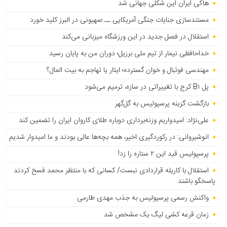
هاکی ایران این شکلی جهانی شد
مستندسازی جنایات جنگی آمریکایی ــ صهیونی در البرز کلید خورد
استقلال در فصل جدید در این ورزشگاه میزبانی می‌کند
خداحافظی نیمار از تیم ملی برزیل؛ دوران من به پایان رسید
مهندسی فوتبال و خوان گسترده؛ ایثار یا تهاجم به بیت المال؟
پل B۱ کرج با تغییراتی در سازه، ترمیم می‌شود
بازگشت گزینه پرسپولیس به ‌گل‌گهر
علی‌نژاد: امیدواریم وزنه‌برداری دوباره طلای کاروان ایران را تضمین کند
انوشیروانی: در رکوردگیری اخیر، همه بچه‌ها عالی بودند و ما امیدوار شدیم
پرسپولیس قید این ۲ ستاره را زد!
استقلال با کاریله قراردادی نبست/ کسانی که با منتظر محمد فسخ کردند
پاسخگو باشند
واکنش رسمی پرسپولیس به جذب مهدی طارمی
زمان قرعه کشی لیگ یک مشخص شد