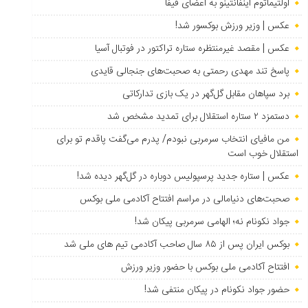
اولتیماتوم اینفانتینو به اعضای فیفا
عکس | وزیر ورزش بوکسور شد!
عکس | مقصد غیرمنتظره ستاره تراکتور در فوتبال آسیا
پاسخ تند مهدی رحمتی به صحبت‌های جنجالی قایدی
برد سپاهان مقابل گل‌گهر در یک بازی تدارکاتی
دستمزد ۲ ستاره استقلال برای تمدید مشخص شد
من مافیای انتخاب سرمربی نبودم/ پدرم می‌گفت پاقدم تو برای
استقلال خوب است
عکس | ستاره جدید پرسپولیس دوباره در گل‌گهر دیده شد!
صحبت‌های دنیامالی در مراسم افتتاح آکادمی ملی بوکس
جواد نکونام نه؛ الهامی سرمربی پیکان شد!
بوکس ایران پس از ۸۵ سال صاحب آکادمی تیم های ملی شد
افتتاح آکادمی ملی بوکس با حضور وزیر ورزش
حضور جواد نکونام در پیکان منتفی شد!