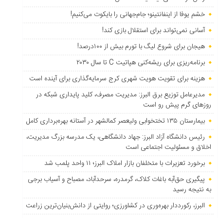
خشم یوفا از اینفانتینو؛ جام‌جهانی را بایکوت می‌کنیم!
آسانی نمی‌تواند برای استقلال بازی کند!
هیجان برای شروع لیگ با تورم بیش از ۱۰۰درصد!
برنامه‌ریزی برای ریشه‌کنی هپاتیت C تا سال ۲۰۳۰
هزینه برای تقویت هویت شهری کرج سرمایه‌گذاری برای آینده است
مدیرعامل توزیع برق البرز: مدیریت مصرف، کلید پایداری شبکه در
روزهای گرم پیش رو است
بیمارستان ۱۳۵ تختخوابی ولیعصر کمالشهر در آستانه بهره‌برداری کامل
رئیس دانشگاه آزاد البرز: جهاد دانشگاهی، یک مدرسه بزرگ مدیریت،
اخلاق و مسئولیت اجتماعی است
برخورد تعزیرات با متخلفان بازار املاک البرز؛ ۱۱ واحد پلمب شد
پیگیری حق‌آبه باغات کلاک، گرمدره، سرحدآباد، مصباح و آسیاب برجی
به نتیجه رسید
البرز، رکورددار بهره‌وری در کشاورزی؛ روایتی از دانش‌بنیان‌ترین زراعت