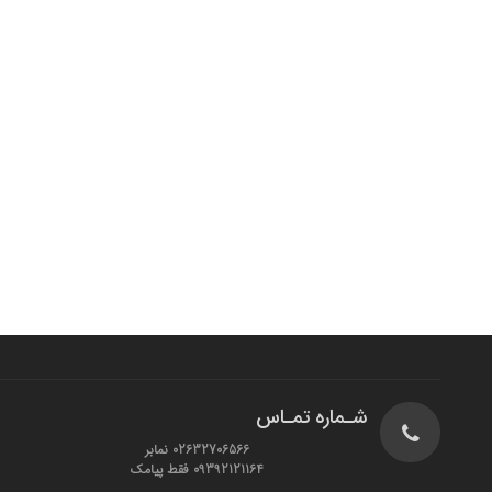
شـماره تمـاس
02632706566 نمابر
09392121164 فقط پیامک