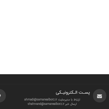
پسـت الـکترونیـکی
ارتباط با مدیرسایت ahmadi@samanealborz.ir
ارسال خبر shahrvand@samanealborz.ir