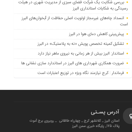
بررسی شکایت یک شرکت فضای سبزی از مدیریت شهری در هیئت
رسیدگی به شکایات استانداری البرز
انسداد چاه‌های غیرمجاز اولویت اصلی حفاظت از آبخوان‌های البرز
است
پیش‌بینی کاهش دمای هوا در البرز
تشکیل کمیته تخصص پویش «نه به پلاستیک» در البرز
استاندار: البرز بیش از هر زمانی به نیروی ماهر نیاز دارد
ضرورت همکاری شهرداری های البرز در استاندارد سازی نشانی ها
فرماندار : کرج نیازمند نگاه ویژه در توزیع اعتبارات است
آدرس پسـتی
استان البرز _ کلانشهر کرج _ چهارراه طالقانی _ روبروی برج آموت
پلاک 175_ پایگاه خبری سمن البرز