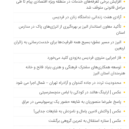
افزایش برخی تعرفه‌های خدمات در منطقه ویژه اقتصادی پیام تا طی
مراحل قانونی متوقف شد
آزادی هفت زندانی ندامتگاه زنان در فردیس
تأکید معاون استاندار البرز بر بهره‌گیری از انرژی‌های پاک در مدارس
استان
البرز در مسیر عشق؛ بسیج همه ظرفیت‌ها برای خدمت‌رسانی به زائران
اربعین
فاز اجرایی متروی فردیس به‌زودی کلید می‌خورد
توسعه همکاری‌های مشترک فرهنگی و هنری بنیاد فاتح و خانه
هنرمندان استان البرز
محدودیت تردد در جاده کندوان و آزادراه تهران – شمال اجرا می شود
عکس | ارلینگ هالند در کودکی با لباس منچسترسیتی
پاسخ علیرضا منصوریان به شایعه حضور یک پرسپولیسی در عراق
عکس | واکنش لامین یامال و نامزدش به شایعات جدایی!
عکس | ستاره استقلال به تمرین گروهی برگشت