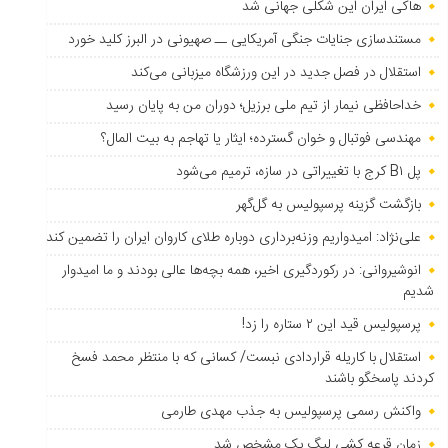
هاکی ایران این شکلی جهانی شد
مستندسازی جنایات جنگی آمریکایی ــ صهیونی در البرز کلید خورد
استقلال در فصل جدید در این ورزشگاه میزبانی می‌کند
خداحافظی نیمار از تیم ملی برزیل؛ دوران من به پایان رسید
مهندسی فوتبال و خوان گسترده؛ ایثار یا تهاجم به بیت المال؟
پل B۱ کرج با تغییراتی در سازه، ترمیم می‌شود
بازگشت گزینه پرسپولیس به ‌گل‌گهر
علی‌نژاد: امیدواریم وزنه‌برداری دوباره طلای کاروان ایران را تضمین کند
انوشیروانی: در رکوردگیری اخیر، همه بچه‌ها عالی بودند و ما امیدوار
شدیم
پرسپولیس قید این ۲ ستاره را زد!
استقلال با کاریله قراردادی نبست/ کسانی که با منتظر محمد فسخ
کردند پاسخگو باشند
واکنش رسمی پرسپولیس به جذب مهدی طارمی
زمان قرعه کشی لیگ یک مشخص شد