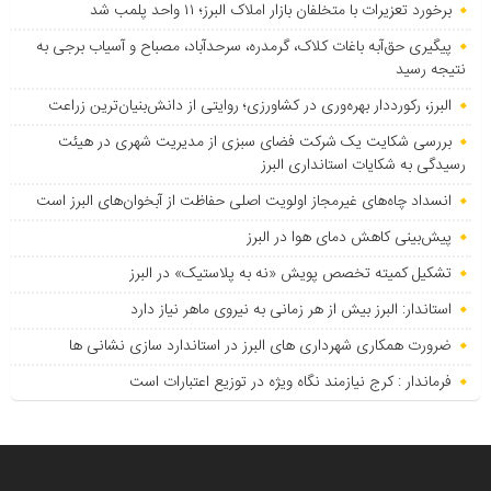
برخورد تعزیرات با متخلفان بازار املاک البرز؛ ۱۱ واحد پلمب شد
پیگیری حق‌آبه باغات کلاک، گرمدره، سرحدآباد، مصباح و آسیاب برجی به
نتیجه رسید
البرز، رکورددار بهره‌وری در کشاورزی؛ روایتی از دانش‌بنیان‌ترین زراعت
بررسی شکایت یک شرکت فضای سبزی از مدیریت شهری در هیئت
رسیدگی به شکایات استانداری البرز
انسداد چاه‌های غیرمجاز اولویت اصلی حفاظت از آبخوان‌های البرز است
پیش‌بینی کاهش دمای هوا در البرز
تشکیل کمیته تخصص پویش «نه به پلاستیک» در البرز
استاندار: البرز بیش از هر زمانی به نیروی ماهر نیاز دارد
ضرورت همکاری شهرداری های البرز در استاندارد سازی نشانی ها
فرماندار : کرج نیازمند نگاه ویژه در توزیع اعتبارات است