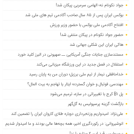
جواد نکونام نه؛ الهامی سرمربی پیکان شد!
بوکس ایران پس از ۸۵ سال صاحب آکادمی تیم های ملی شد
افتتاح آکادمی ملی بوکس با حضور وزیر ورزش
حضور جواد نکونام در پیکان منتفی شد!
هاکی ایران این شکلی جهانی شد
مستندسازی جنایات جنگی آمریکایی ــ صهیونی در البرز کلید خورد
استقلال در فصل جدید در این ورزشگاه میزبانی می‌کند
خداحافظی نیمار از تیم ملی برزیل؛ دوران من به پایان رسید
مهندسی فوتبال و خوان گسترده؛ ایثار یا تهاجم به بیت المال؟
پل B۱ کرج با تغییراتی در سازه، ترمیم می‌شود
بازگشت گزینه پرسپولیس به ‌گل‌گهر
علی‌نژاد: امیدواریم وزنه‌برداری دوباره طلای کاروان ایران را تضمین کند
انوشیروانی: در رکوردگیری اخیر، همه بچه‌ها عالی بودند و ما امیدوار شدیم
پرسپولیس قید این ۲ ستاره را زد!