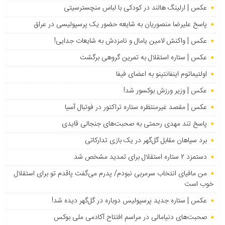
عکس | ارلینگ هالند در کودکی با لباس منچسترسیتی
پاسخ علیرضا منصوریان به شایعه حضور یک پرسپولیسی در عراق
عکس | واکنش لامین یامال و نامزدش به شایعات جدایی!
عکس | ستاره استقلال به تمرین گروهی برگشت
اولتیماتوم اینفانتینو به اعضای فیفا
عکس | وزیر ورزش بوکسور شد!
عکس | مقصد غیرمنتظره ستاره تراکتور در فوتبال آسیا
پاسخ تند مهدی رحمتی به صحبت‌های جنجالی قایدی
برد سپاهان مقابل گل‌گهر در یک بازی تدارکاتی
دستمزد ۲ ستاره استقلال برای تمدید مشخص شد
من مافیای انتخاب سرمربی نبودم/ پدرم می‌گفت پاقدم تو برای استقلال
خوب است
عکس | ستاره جدید پرسپولیس دوباره در گل‌گهر دیده شد!
صحبت‌های دنیامالی در مراسم افتتاح آکادمی ملی بوکس