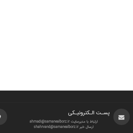
پسـت الـکترونیـکی
ارتباط با مدیرسایت ahmadi@samanealborz.ir
ارسال خبر shahrvand@samanealborz.ir