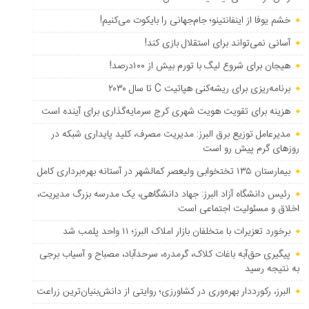
خشم یوفا از اینفانتینو؛ جام‌جهانی را بایکوت می‌کنیم!
آسانی نمی‌تواند برای استقلال بازی کند!
هیجان برای شروع لیگ با تورم بیش از ۱۰۰درصد!
برنامه‌ریزی برای ریشه‌کنی هپاتیت C تا سال ۲۰۳۰
هزینه برای تقویت هویت شهری کرج سرمایه‌گذاری برای آینده است
مدیرعامل توزیع برق البرز: مدیریت مصرف، کلید پایداری شبکه در
روزهای گرم پیش رو است
بیمارستان ۱۳۵ تختخوابی ولیعصر کمالشهر در آستانه بهره‌برداری کامل
رئیس دانشگاه آزاد البرز: جهاد دانشگاهی، یک مدرسه بزرگ مدیریت،
اخلاق و مسئولیت اجتماعی است
برخورد تعزیرات با متخلفان بازار املاک البرز؛ ۱۱ واحد پلمب شد
پیگیری حق‌آبه باغات کلاک، گرمدره، سرحدآباد، مصباح و آسیاب برجی
به نتیجه رسید
البرز، رکورددار بهره‌وری در کشاورزی؛ روایتی از دانش‌بنیان‌ترین زراعت