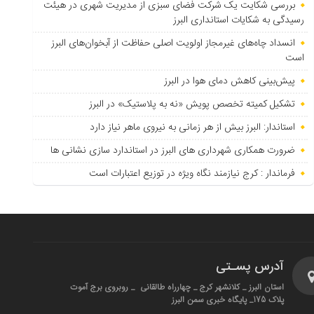
بررسی شکایت یک شرکت فضای سبزی از مدیریت شهری در هیئت
رسیدگی به شکایات استانداری البرز
انسداد چاه‌های غیرمجاز اولویت اصلی حفاظت از آبخوان‌های البرز
است
پیش‌بینی کاهش دمای هوا در البرز
تشکیل کمیته تخصص پویش «نه به پلاستیک» در البرز
استاندار: البرز بیش از هر زمانی به نیروی ماهر نیاز دارد
ضرورت همکاری شهرداری های البرز در استاندارد سازی نشانی ها
فرماندار : کرج نیازمند نگاه ویژه در توزیع اعتبارات است
آدرس پسـتی
استان البرز _ کلانشهر کرج _ چهارراه طالقانی _ روبروی برج آموت
پلاک 175_ پایگاه خبری سمن البرز