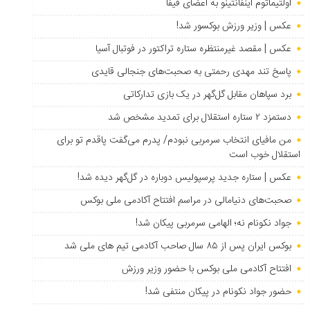
اولتیماتوم اینفانتینو به اعضای فیفا
عکس | وزیر ورزش بوکسور شد!
عکس | مقصد غیرمنتظره ستاره تراکتور در فوتبال آسیا
پاسخ تند مهدی رحمتی به صحبت‌های جنجالی قایدی
برد سپاهان مقابل گل‌گهر در یک بازی تدارکاتی
دستمزد ۲ ستاره استقلال برای تمدید مشخص شد
من مافیای انتخاب سرمربی نبودم/ پدرم می‌گفت پاقدم تو برای
استقلال خوب است
عکس | ستاره جدید پرسپولیس دوباره در گل‌گهر دیده شد!
صحبت‌های دنیامالی در مراسم افتتاح آکادمی ملی بوکس
جواد نکونام نه؛ الهامی سرمربی پیکان شد!
بوکس ایران پس از ۸۵ سال صاحب آکادمی تیم های ملی شد
افتتاح آکادمی ملی بوکس با حضور وزیر ورزش
حضور جواد نکونام در پیکان منتفی شد!