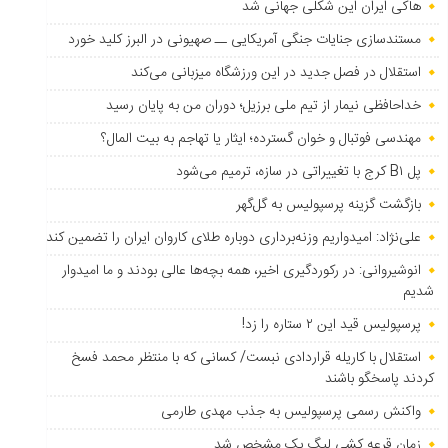
هاکی ایران این شکلی جهانی شد
مستندسازی جنایات جنگی آمریکایی ــ صهیونی در البرز کلید خورد
استقلال در فصل جدید در این ورزشگاه میزبانی می‌کند
خداحافظی نیمار از تیم ملی برزیل؛ دوران من به پایان رسید
مهندسی فوتبال و خوان گسترده؛ ایثار یا تهاجم به بیت المال؟
پل B۱ کرج با تغییراتی در سازه، ترمیم می‌شود
بازگشت گزینه پرسپولیس به ‌گل‌گهر
علی‌نژاد: امیدواریم وزنه‌برداری دوباره طلای کاروان ایران را تضمین کند
انوشیروانی: در رکوردگیری اخیر، همه بچه‌ها عالی بودند و ما امیدوار
شدیم
پرسپولیس قید این ۲ ستاره را زد!
استقلال با کاریله قراردادی نبست/ کسانی که با منتظر محمد فسخ
کردند پاسخگو باشند
واکنش رسمی پرسپولیس به جذب مهدی طارمی
زمان قرعه کشی لیگ یک مشخص شد