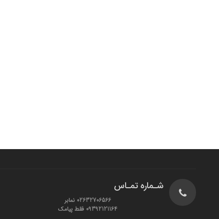
شـماره تمـاس
02632706566 نمابر
09392121164 فقط پیامک