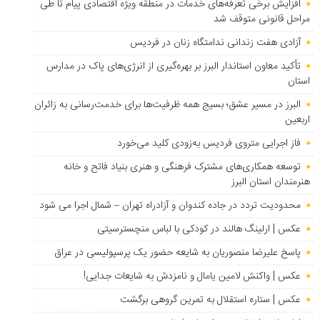
افزایش برخی تعرفه‌های خدمات در منطقه ویژه اقتصادی پیام تا طی
مراحل قانونی متوقف شد
آزادی هفت زندانی ندامتگاه زنان در فردیس
تأکید معاون استاندار البرز بر بهره‌گیری از انرژی‌های پاک در مدارس
استان
البرز در مسیر عشق؛ بسیج همه ظرفیت‌ها برای خدمت‌رسانی به زائران
اربعین
فاز اجرایی متروی فردیس به‌زودی کلید می‌خورد
توسعه همکاری‌های مشترک فرهنگی و هنری بنیاد فاتح و خانه
هنرمندان استان البرز
محدودیت تردد در جاده کندوان و آزادراه تهران – شمال اجرا می شود
عکس | ارلینگ هالند در کودکی با لباس منچسترسیتی
پاسخ علیرضا منصوریان به شایعه حضور یک پرسپولیسی در عراق
عکس | واکنش لامین یامال و نامزدش به شایعات جدایی!
عکس | ستاره استقلال به تمرین گروهی برگشت