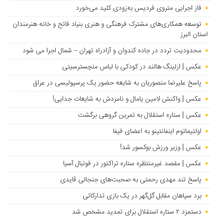
فاز اجرایی متروی فردیس به‌زودی کلید می‌خورد
توسعه همکاری‌های مشترک فرهنگی و هنری بنیاد فاتح و خانه هنرمندان
استان البرز
محدودیت تردد در جاده کندوان و آزادراه تهران – شمال اجرا می شود
عکس | ارلینگ هالند در کودکی با لباس منچسترسیتی
پاسخ علیرضا منصوریان به شایعه حضور یک پرسپولیسی در عراق
عکس | واکنش لامین یامال و نامزدش به شایعات جدایی!
عکس | ستاره استقلال به تمرین گروهی برگشت
اولتیماتوم اینفانتینو به اعضای فیفا
عکس | وزیر ورزش بوکسور شد!
عکس | مقصد غیرمنتظره ستاره تراکتور در فوتبال آسیا
پاسخ تند مهدی رحمتی به صحبت‌های جنجالی قایدی
برد سپاهان مقابل گل‌گهر در یک بازی تدارکاتی
دستمزد ۲ ستاره استقلال برای تمدید مشخص شد