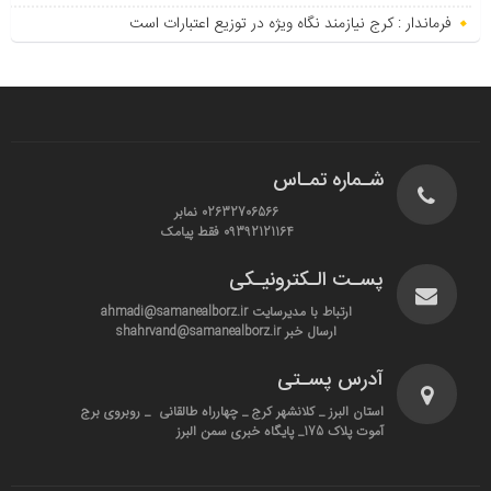
فرماندار : کرج نیازمند نگاه ویژه در توزیع اعتبارات است
شـماره تمـاس
02632706566 نمابر
09392121164 فقط پیامک
پسـت الـکترونیـکی
ارتباط با مدیرسایت ahmadi@samanealborz.ir
ارسال خبر shahrvand@samanealborz.ir
آدرس پسـتی
استان البرز _ کلانشهر کرج _ چهارراه طالقانی _ روبروی برج
آموت پلاک 175_ پایگاه خبری سمن البرز