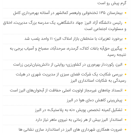
گرم پیش رو است
بیمارستان ۱۳۵ تختخوابی ولیعصر کمالشهر در آستانه بهره‌برداری کامل
رئیس دانشگاه آزاد البرز: جهاد دانشگاهی، یک مدرسه بزرگ مدیریت، اخلاق
و مسئولیت اجتماعی است
برخورد تعزیرات با متخلفان بازار املاک البرز؛ ۱۱ واحد پلمب شد
پیگیری حق‌آبه باغات کلاک، گرمدره، سرحدآباد، مصباح و آسیاب برجی به
نتیجه رسید
البرز، رکورددار بهره‌وری در کشاورزی؛ روایتی از دانش‌بنیان‌ترین زراعت
بررسی شکایت یک شرکت فضای سبزی از مدیریت شهری در هیئت
رسیدگی به شکایات استانداری البرز
انسداد چاه‌های غیرمجاز اولویت اصلی حفاظت از آبخوان‌های البرز است
پیش‌بینی کاهش دمای هوا در البرز
تشکیل کمیته تخصص پویش «نه به پلاستیک» در البرز
استاندار: البرز بیش از هر زمانی به نیروی ماهر نیاز دارد
ضرورت همکاری شهرداری های البرز در استاندارد سازی نشانی ها