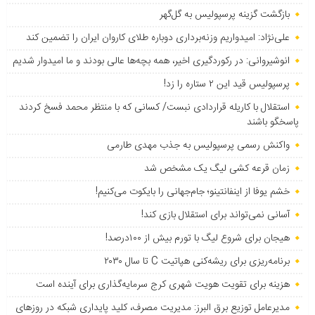
بازگشت گزینه پرسپولیس به ‌گل‌گهر
علی‌نژاد: امیدواریم وزنه‌برداری دوباره طلای کاروان ایران را تضمین کند
انوشیروانی: در رکوردگیری اخیر، همه بچه‌ها عالی بودند و ما امیدوار شدیم
پرسپولیس قید این ۲ ستاره را زد!
استقلال با کاریله قراردادی نبست/ کسانی که با منتظر محمد فسخ کردند
پاسخگو باشند
واکنش رسمی پرسپولیس به جذب مهدی طارمی
زمان قرعه کشی لیگ یک مشخص شد
خشم یوفا از اینفانتینو؛ جام‌جهانی را بایکوت می‌کنیم!
آسانی نمی‌تواند برای استقلال بازی کند!
هیجان برای شروع لیگ با تورم بیش از ۱۰۰درصد!
برنامه‌ریزی برای ریشه‌کنی هپاتیت C تا سال ۲۰۳۰
هزینه برای تقویت هویت شهری کرج سرمایه‌گذاری برای آینده است
مدیرعامل توزیع برق البرز: مدیریت مصرف، کلید پایداری شبکه در روزهای