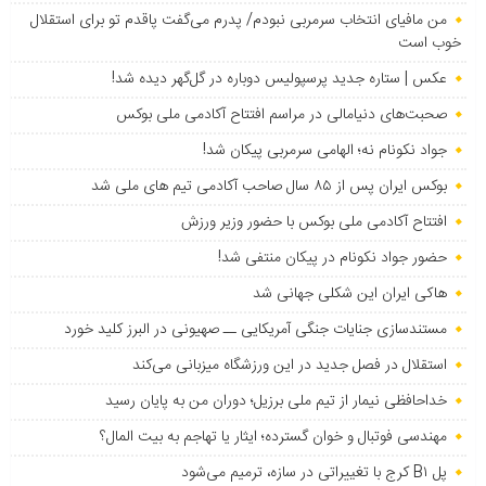
من مافیای انتخاب سرمربی نبودم/ پدرم می‌گفت پاقدم تو برای استقلال
خوب است
عکس | ستاره جدید پرسپولیس دوباره در گل‌گهر دیده شد!
صحبت‌های دنیامالی در مراسم افتتاح آکادمی ملی بوکس
جواد نکونام نه؛ الهامی سرمربی پیکان شد!
بوکس ایران پس از ۸۵ سال صاحب آکادمی تیم های ملی شد
افتتاح آکادمی ملی بوکس با حضور وزیر ورزش
حضور جواد نکونام در پیکان منتفی شد!
هاکی ایران این شکلی جهانی شد
مستندسازی جنایات جنگی آمریکایی ــ صهیونی در البرز کلید خورد
استقلال در فصل جدید در این ورزشگاه میزبانی می‌کند
خداحافظی نیمار از تیم ملی برزیل؛ دوران من به پایان رسید
مهندسی فوتبال و خوان گسترده؛ ایثار یا تهاجم به بیت المال؟
پل B۱ کرج با تغییراتی در سازه، ترمیم می‌شود