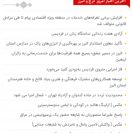
آخرین اخبار امروز کرج و البرز
افزایش برخی تعرفه‌های خدمات در منطقه ویژه اقتصادی پیام تا طی مراحل
قانونی متوقف شد
آزادی هفت زندانی ندامتگاه زنان در فردیس
تأکید معاون استاندار البرز بر بهره‌گیری از انرژی‌های پاک در مدارس استان
البرز در مسیر عشق؛ بسیج همه ظرفیت‌ها برای خدمت‌رسانی به زائران
اربعین
فاز اجرایی متروی فردیس به‌زودی کلید می‌خورد
توسعه همکاری‌های مشترک فرهنگی و هنری بنیاد فاتح و خانه هنرمندان
استان البرز
محدودیت تردد در جاده کندوان و آزادراه تهران – شمال اجرا می شود
عکس | ارلینگ هالند در کودکی با لباس منچسترسیتی
پاسخ علیرضا منصوریان به شایعه حضور یک پرسپولیسی در عراق
عکس | واکنش لامین یامال و نامزدش به شایعات جدایی!