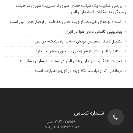
بررسی شکایت یک شرکت فضای سبزی از مدیریت شهری در هیئت
رسیدگی به شکایات استانداری البرز
انسداد چاه‌های غیرمجاز اولویت اصلی حفاظت از آبخوان‌های البرز است
پیش‌بینی کاهش دمای هوا در البرز
تشکیل کمیته تخصص پویش «نه به پلاستیک» در البرز
استاندار: البرز بیش از هر زمانی به نیروی ماهر نیاز دارد
ضرورت همکاری شهرداری های البرز در استاندارد سازی نشانی ها
فرماندار : کرج نیازمند نگاه ویژه در توزیع اعتبارات است
شـماره تمـاس
02632706566 نمابر
09392121164 فقط پیامک