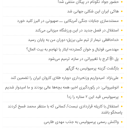
حضور جواد نکونام در پیکان منتفی شد!
هاکی ایران این شکلی جهانی شد
مستندسازی جنایات جنگی آمریکایی ــ صهیونی در البرز کلید خورد
استقلال در فصل جدید در این ورزشگاه میزبانی می‌کند
خداحافظی نیمار از تیم ملی برزیل؛ دوران من به پایان رسید
مهندسی فوتبال و خوان گسترده؛ ایثار یا تهاجم به بیت المال؟
پل B۱ کرج با تغییراتی در سازه، ترمیم می‌شود
بازگشت گزینه پرسپولیس به ‌گل‌گهر
علی‌نژاد: امیدواریم وزنه‌برداری دوباره طلای کاروان ایران را تضمین کند
انوشیروانی: در رکوردگیری اخیر، همه بچه‌ها عالی بودند و ما امیدوار شدیم
پرسپولیس قید این ۲ ستاره را زد!
استقلال با کاریله قراردادی نبست/ کسانی که با منتظر محمد فسخ کردند
پاسخگو باشند
واکنش رسمی پرسپولیس به جذب مهدی طارمی