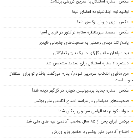
عکس | ستاره استقلال به تمرین گروهی برگشت
اولتیماتوم اینفانتینو به اعضای فیفا
عکس | وزیر ورزش بوکسور شد!
عکس | مقصد غیرمنتظره ستاره تراکتور در فوتبال آسیا
پاسخ تند مهدی رحمتی به صحبت‌های جنجالی قایدی
برد سپاهان مقابل گل‌گهر در یک بازی تدارکاتی
دستمزد ۲ ستاره استقلال برای تمدید مشخص شد
من مافیای انتخاب سرمربی نبودم/ پدرم می‌گفت پاقدم تو برای استقلال
خوب است
عکس | ستاره جدید پرسپولیس دوباره در گل‌گهر دیده شد!
صحبت‌های دنیامالی در مراسم افتتاح آکادمی ملی بوکس
جواد نکونام نه؛ الهامی سرمربی پیکان شد!
بوکس ایران پس از ۸۵ سال صاحب آکادمی تیم های ملی شد
افتتاح آکادمی ملی بوکس با حضور وزیر ورزش