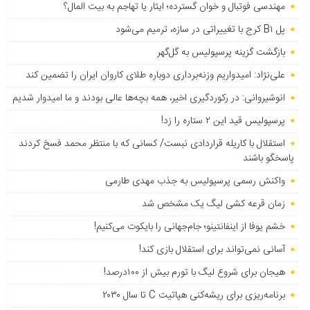
مهندسی فوتبال و خوان گسترده؛ ایثار یا تهاجم به بیت المال؟
پل B۱ کرج با تغییراتی در سازه، ترمیم می‌شود
بازگشت گزینه پرسپولیس به ‌گل‌گهر
علی‌نژاد: امیدواریم وزنه‌برداری دوباره طلای کاروان ایران را تضمین کند
انوشیروانی: در رکوردگیری اخیر، همه بچه‌ها عالی بودند و ما امیدوار شدیم
پرسپولیس قید این ۲ ستاره را زد!
استقلال با کاریله قراردادی نبست/ کسانی که با منتظر محمد فسخ کردند
پاسخگو باشند
واکنش رسمی پرسپولیس به جذب مهدی طارمی
زمان قرعه کشی لیگ یک مشخص شد
خشم یوفا از اینفانتینو؛ جام‌جهانی را بایکوت می‌کنیم!
آسانی نمی‌تواند برای استقلال بازی کند!
هیجان برای شروع لیگ با تورم بیش از ۱۰۰درصد!
برنامه‌ریزی برای ریشه‌کنی هپاتیت C تا سال ۲۰۳۰