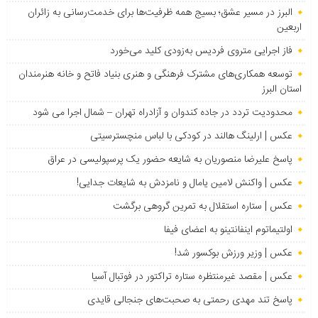
البرز در مسیر عشق؛ بسیج همه ظرفیت‌ها برای خدمت‌رسانی به زائران
اربعین
فاز اجرایی متروی فردیس به‌زودی کلید می‌خورد
توسعه همکاری‌های مشترک فرهنگی و هنری بنیاد فاتح و خانه هنرمندان
استان البرز
محدودیت تردد در جاده کندوان و آزادراه تهران – شمال اجرا می شود
عکس | ارلینگ هالند در کودکی با لباس منچسترسیتی
پاسخ علیرضا منصوریان به شایعه حضور یک پرسپولیسی در عراق
عکس | واکنش لامین یامال و نامزدش به شایعات جدایی!
عکس | ستاره استقلال به تمرین گروهی برگشت
اولتیماتوم اینفانتینو به اعضای فیفا
عکس | وزیر ورزش بوکسور شد!
عکس | مقصد غیرمنتظره ستاره تراکتور در فوتبال آسیا
پاسخ تند مهدی رحمتی به صحبت‌های جنجالی قایدی