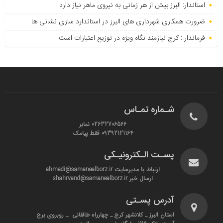
استاندار: البرز بیش از هر زمانی به نیروی ماهر نیاز دارد
ضرورت همکاری شهرداری های البرز در استاندارد سازی نشانی ها
فرماندار : کرج نیازمند نگاه ویژه در توزیع اعتبارات است
شـماره تمـاس
02632706566 نمابر
09392121164 فقط پیامک
پسـت الـکترونیـکی
ارتباط با مدیرسایت ahmadi@samanealborz.ir
ارسال خبر shahrvand@samanealborz.ir
آدرس پسـتی
استان البرز _ کلانشهر کرج _ چهارراه طالقانی _ روبروی برج