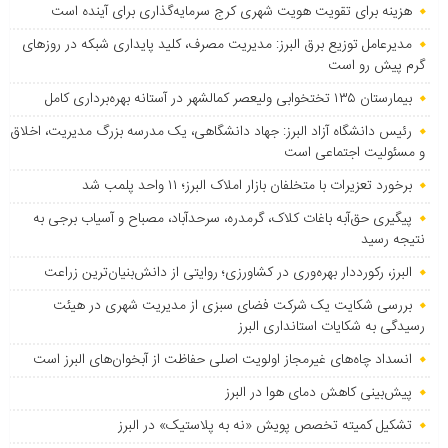
هزینه برای تقویت هویت شهری کرج سرمایه‌گذاری برای آینده است
مدیرعامل توزیع برق البرز: مدیریت مصرف، کلید پایداری شبکه در روزهای
گرم پیش رو است
بیمارستان ۱۳۵ تختخوابی ولیعصر کمالشهر در آستانه بهره‌برداری کامل
رئیس دانشگاه آزاد البرز: جهاد دانشگاهی، یک مدرسه بزرگ مدیریت، اخلاق
و مسئولیت اجتماعی است
برخورد تعزیرات با متخلفان بازار املاک البرز؛ ۱۱ واحد پلمب شد
پیگیری حق‌آبه باغات کلاک، گرمدره، سرحدآباد، مصباح و آسیاب برجی به
نتیجه رسید
البرز، رکورددار بهره‌وری در کشاورزی؛ روایتی از دانش‌بنیان‌ترین زراعت
بررسی شکایت یک شرکت فضای سبزی از مدیریت شهری در هیئت
رسیدگی به شکایات استانداری البرز
انسداد چاه‌های غیرمجاز اولویت اصلی حفاظت از آبخوان‌های البرز است
پیش‌بینی کاهش دمای هوا در البرز
تشکیل کمیته تخصص پویش «نه به پلاستیک» در البرز