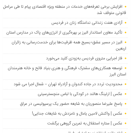
افزایش برخی تعرفه‌های خدمات در منطقه ویژه اقتصادی پیام تا طی مراحل
قانونی متوقف شد
آزادی هفت زندانی ندامتگاه زنان در فردیس
تأکید معاون استاندار البرز بر بهره‌گیری از انرژی‌های پاک در مدارس استان
البرز در مسیر عشق؛ بسیج همه ظرفیت‌ها برای خدمت‌رسانی به زائران
اربعین
فاز اجرایی متروی فردیس به‌زودی کلید می‌خورد
توسعه همکاری‌های مشترک فرهنگی و هنری بنیاد فاتح و خانه هنرمندان
استان البرز
محدودیت تردد در جاده کندوان و آزادراه تهران – شمال اجرا می شود
عکس | ارلینگ هالند در کودکی با لباس منچسترسیتی
پاسخ علیرضا منصوریان به شایعه حضور یک پرسپولیسی در عراق
عکس | واکنش لامین یامال و نامزدش به شایعات جدایی!
عکس | ستاره استقلال به تمرین گروهی برگشت