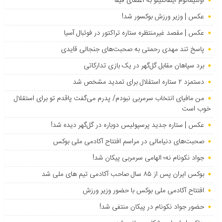
اولتیماتوم اینفانتینو به اعضای فیفا
عکس | وزیر ورزش بوکسور شد!
عکس | مقصد غیرمنتظره ستاره تراکتور در فوتبال آسیا
پاسخ تند مهدی رحمتی به صحبت‌های جنجالی قایدی
برد سپاهان مقابل گل‌گهر در یک بازی تدارکاتی
دستمزد ۲ ستاره استقلال برای تمدید مشخص شد
من مافیای انتخاب سرمربی نبودم/ پدرم می‌گفت پاقدم تو برای استقلال
خوب است
عکس | ستاره جدید پرسپولیس دوباره در گل‌گهر دیده شد!
صحبت‌های دنیامالی در مراسم افتتاح آکادمی ملی بوکس
جواد نکونام نه؛ الهامی سرمربی پیکان شد!
بوکس ایران پس از ۸۵ سال صاحب آکادمی تیم های ملی شد
افتتاح آکادمی ملی بوکس با حضور وزیر ورزش
حضور جواد نکونام در پیکان منتفی شد!