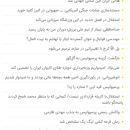
هاکی ایران این شکلی جهانی شد
مستندسازی جنایات جنگی آمریکایی ــ صهیونی در البرز کلید خورد
استقلال در فصل جدید در این ورزشگاه میزبانی می‌کند
خداحافظی نیمار از تیم ملی برزیل؛ دوران من به پایان رسید
مهندسی فوتبال و خوان گسترده؛ ایثار یا تهاجم به بیت المال؟
پل B۱ کرج با تغییراتی در سازه، ترمیم می‌شود
بازگشت گزینه پرسپولیس به ‌گل‌گهر
علی‌نژاد: امیدواریم وزنه‌برداری دوباره طلای کاروان ایران را تضمین کند
انوشیروانی: در رکوردگیری اخیر، همه بچه‌ها عالی بودند و ما امیدوار شدیم
پرسپولیس قید این ۲ ستاره را زد!
استقلال با کاریله قراردادی نبست/ کسانی که با منتظر محمد فسخ کردند
پاسخگو باشند
واکنش رسمی پرسپولیس به جذب مهدی طارمی
زمان قرعه کشی لیگ یک مشخص شد