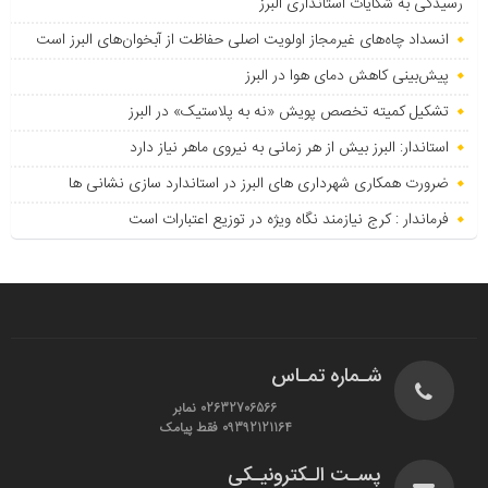
رسیدگی به شکایات استانداری البرز
انسداد چاه‌های غیرمجاز اولویت اصلی حفاظت از آبخوان‌های البرز است
پیش‌بینی کاهش دمای هوا در البرز
تشکیل کمیته تخصص پویش «نه به پلاستیک» در البرز
استاندار: البرز بیش از هر زمانی به نیروی ماهر نیاز دارد
ضرورت همکاری شهرداری های البرز در استاندارد سازی نشانی ها
فرماندار : کرج نیازمند نگاه ویژه در توزیع اعتبارات است
شـماره تمـاس
02632706566 نمابر
09392121164 فقط پیامک
پسـت الـکترونیـکی