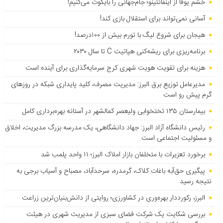
خشم یوفا از اینفانتینو؛ جام‌جهانی را بایکوت می‌کنیم!
آسانی نمی‌تواند برای استقلال بازی کند!
هیجان برای شروع لیگ با تورم بیش از ۱۰۰درصد!
برنامه‌ریزی برای ریشه‌کنی هپاتیت C تا سال ۲۰۳۰
هزینه برای تقویت هویت شهری کرج سرمایه‌گذاری برای آینده است
مدیرعامل توزیع برق البرز: مدیریت مصرف، کلید پایداری شبکه در روزهای
گرم پیش رو است
بیمارستان ۱۳۵ تختخوابی ولیعصر کمالشهر در آستانه بهره‌برداری کامل
رئیس دانشگاه آزاد البرز: جهاد دانشگاهی، یک مدرسه بزرگ مدیریت، اخلاق
و مسئولیت اجتماعی است
برخورد تعزیرات با متخلفان بازار املاک البرز؛ ۱۱ واحد پلمب شد
پیگیری حق‌آبه باغات کلاک، گرمدره، سرحدآباد، مصباح و آسیاب برجی به
نتیجه رسید
البرز، رکورددار بهره‌وری در کشاورزی؛ روایتی از دانش‌بنیان‌ترین زراعت
بررسی شکایت یک شرکت فضای سبزی از مدیریت شهری در هیئت