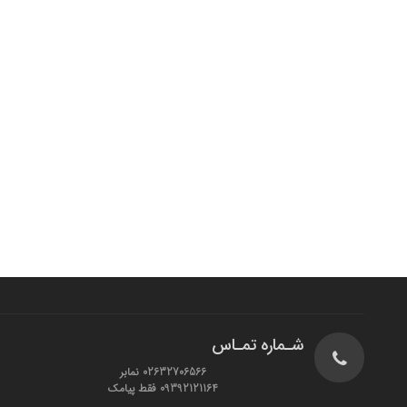
شـماره تمـاس
02632706566 نمابر
09392121164 فقط پیامک