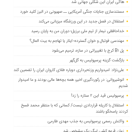
هاکی ایران این شکلی جهانی شد
مستندسازی جنایات جنگی آمریکایی ــ صهیونی در البرز کلید خورد
استقلال در فصل جدید در این ورزشگاه میزبانی می‌کند
خداحافظی نیمار از تیم ملی برزیل؛ دوران من به پایان رسید
مهندسی فوتبال و خوان گسترده؛ ایثار یا تهاجم به بیت المال؟
پل B۱ کرج با تغییراتی در سازه، ترمیم می‌شود
بازگشت گزینه پرسپولیس به ‌گل‌گهر
علی‌نژاد: امیدواریم وزنه‌برداری دوباره طلای کاروان ایران را تضمین کند
انوشیروانی: در رکوردگیری اخیر، همه بچه‌ها عالی بودند و ما امیدوار
شدیم
پرسپولیس قید این ۲ ستاره را زد!
استقلال با کاریله قراردادی نبست/ کسانی که با منتظر محمد فسخ
کردند پاسخگو باشند
واکنش رسمی پرسپولیس به جذب مهدی طارمی
زمان قرعه کشی لیگ یک مشخص شد