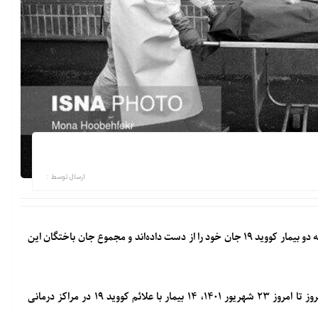
ارسال توسط :
رئیس دانشگاه علوم پزشکی البرز گفت: متاسفانه در ۲۴ ساعت گذشته دو بیمار کووید ۱۹ جان خود را از دست داده‌اند و مجموع جان باختگان این
دکتر شهرام صیادی درباره آخرین وضعیت کرونا در البرز، گفت: از دیروز تا امروز ۲۳ شهریور ۱۴۰۱، ۱۴ بیمار با علائم ‌کووید ۱۹ در مراکز درمانی