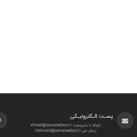
پسـت الـکترونیـکی
ارتباط با مدیرسایت ahmadi@samanealborz.ir
ارسال خبر shahrvand@samanealborz.ir