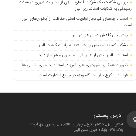
بررسی شکایت یک شرکت فضای سبزی از مدیریت شهری در هیئت
رسیدگی به شکایات استانداری البرز
انسداد چاه‌های غیرمجاز اولویت اصلی حفاظت از آبخوان‌های البرز
است
پیش‌بینی کاهش دمای هوا در البرز
تشکیل کمیته تخصص پویش «نه به پلاستیک» در البرز
استاندار: البرز بیش از هر زمانی به نیروی ماهر نیاز دارد
ضرورت همکاری شهرداری های البرز در استاندارد سازی نشانی ها
فرماندار : کرج نیازمند نگاه ویژه در توزیع اعتبارات است
آدرس پسـتی
استان البرز _ کلانشهر کرج _ چهارراه طالقانی _ روبروی برج آموت
پلاک 175_ پایگاه خبری سمن البرز