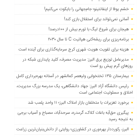
خشم یوفا از اینفانتینو؛ جام‌جهانی را بایکوت می‌کنیم!
آسانی نمی‌تواند برای استقلال بازی کند!
هیجان برای شروع لیگ با تورم بیش از ۱۰۰درصد!
برنامه‌ریزی برای ریشه‌کنی هپاتیت C تا سال ۲۰۳۰
هزینه برای تقویت هویت شهری کرج سرمایه‌گذاری برای آینده است
مدیرعامل توزیع برق البرز: مدیریت مصرف، کلید پایداری شبکه در
روزهای گرم پیش رو است
بیمارستان ۱۳۵ تختخوابی ولیعصر کمالشهر در آستانه بهره‌برداری کامل
رئیس دانشگاه آزاد البرز: جهاد دانشگاهی، یک مدرسه بزرگ مدیریت،
اخلاق و مسئولیت اجتماعی است
برخورد تعزیرات با متخلفان بازار املاک البرز؛ ۱۱ واحد پلمب شد
پیگیری حق‌آبه باغات کلاک، گرمدره، سرحدآباد، مصباح و آسیاب برجی
به نتیجه رسید
البرز، رکورددار بهره‌وری در کشاورزی؛ روایتی از دانش‌بنیان‌ترین زراعت