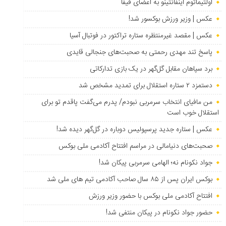
اولتیماتوم اینفانتینو به اعضای فیفا
عکس | وزیر ورزش بوکسور شد!
عکس | مقصد غیرمنتظره ستاره تراکتور در فوتبال آسیا
پاسخ تند مهدی رحمتی به صحبت‌های جنجالی قایدی
برد سپاهان مقابل گل‌گهر در یک بازی تدارکاتی
دستمزد ۲ ستاره استقلال برای تمدید مشخص شد
من مافیای انتخاب سرمربی نبودم/ پدرم می‌گفت پاقدم تو برای
استقلال خوب است
عکس | ستاره جدید پرسپولیس دوباره در گل‌گهر دیده شد!
صحبت‌های دنیامالی در مراسم افتتاح آکادمی ملی بوکس
جواد نکونام نه؛ الهامی سرمربی پیکان شد!
بوکس ایران پس از ۸۵ سال صاحب آکادمی تیم های ملی شد
افتتاح آکادمی ملی بوکس با حضور وزیر ورزش
حضور جواد نکونام در پیکان منتفی شد!