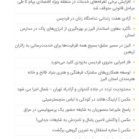
افزایش برخی تعرفه‌های خدمات در منطقه ویژه اقتصادی پیام تا طی
مراحل قانونی متوقف شد
آزادی هفت زندانی ندامتگاه زنان در فردیس
تأکید معاون استاندار البرز بر بهره‌گیری از انرژی‌های پاک در مدارس
استان
البرز در مسیر عشق؛ بسیج همه ظرفیت‌ها برای خدمت‌رسانی به زائران
اربعین
فاز اجرایی متروی فردیس به‌زودی کلید می‌خورد
توسعه همکاری‌های مشترک فرهنگی و هنری بنیاد فاتح و خانه
هنرمندان استان البرز
محدودیت تردد در جاده کندوان و آزادراه تهران – شمال اجرا می شود
عکس | ارلینگ هالند در کودکی با لباس منچسترسیتی
پاسخ علیرضا منصوریان به شایعه حضور یک پرسپولیسی در عراق
عکس | واکنش لامین یامال و نامزدش به شایعات جدایی!
عکس | ستاره استقلال به تمرین گروهی برگشت