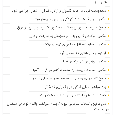
استان البرز
محدودیت تردد در جاده کندوان و آزادراه تهران – شمال اجرا می شود
عکس | ارلینگ هالند در کودکی با لباس منچسترسیتی
پاسخ علیرضا منصوریان به شایعه حضور یک پرسپولیسی در عراق
عکس | واکنش لامین یامال و نامزدش به شایعات جدایی!
عکس | ستاره استقلال به تمرین گروهی برگشت
اولتیماتوم اینفانتینو به اعضای فیفا
عکس | وزیر ورزش بوکسور شد!
عکس | مقصد غیرمنتظره ستاره تراکتور در فوتبال آسیا
پاسخ تند مهدی رحمتی به صحبت‌های جنجالی قایدی
برد سپاهان مقابل گل‌گهر در یک بازی تدارکاتی
دستمزد ۲ ستاره استقلال برای تمدید مشخص شد
من مافیای انتخاب سرمربی نبودم/ پدرم می‌گفت پاقدم تو برای استقلال
خوب است