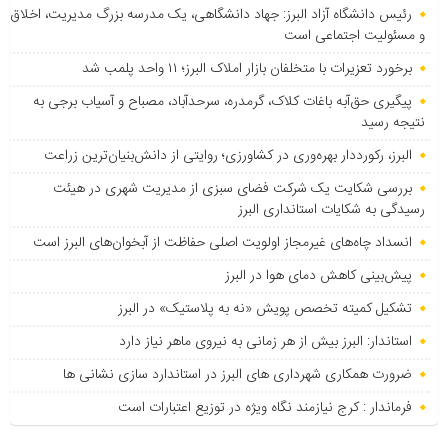
رئیس دانشگاه آزاد البرز: جهاد دانشگاهی، یک مدرسه بزرگ مدیریت، اخلاق
و مسئولیت اجتماعی است
برخورد تعزیرات با متخلفان بازار املاک البرز؛ ۱۱ واحد پلمب شد
پیگیری حق‌آبه باغات کلاک، گرمدره، سرحدآباد، مصباح و آسیاب برجی به
نتیجه رسید
البرز، رکورددار بهره‌وری در کشاورزی؛ روایتی از دانش‌بنیان‌ترین زراعت
بررسی شکایت یک شرکت فضای سبزی از مدیریت شهری در هیئت
رسیدگی به شکایات استانداری البرز
انسداد چاه‌های غیرمجاز اولویت اصلی حفاظت از آبخوان‌های البرز است
پیش‌بینی کاهش دمای هوا در البرز
تشکیل کمیته تخصص پویش «نه به پلاستیک» در البرز
استاندار: البرز بیش از هر زمانی به نیروی ماهر نیاز دارد
ضرورت همکاری شهرداری های البرز در استاندارد سازی نشانی ها
فرماندار : کرج نیازمند نگاه ویژه در توزیع اعتبارات است