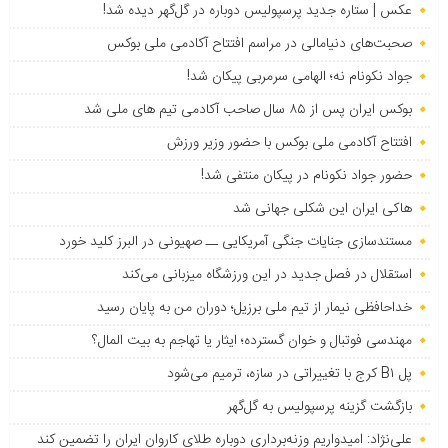
عکس | ستاره جدید پرسپولیس دوباره در گل‌گهر دیده شد!
صحبت‌های دنیامالی در مراسم افتتاح آکادمی ملی بوکس
جواد نکونام نه؛ الهامی سرمربی پیکان شد!
بوکس ایران پس از ۸۵ سال صاحب آکادمی تیم های ملی شد
افتتاح آکادمی ملی بوکس با حضور وزیر ورزش
حضور جواد نکونام در پیکان منتفی شد!
هاکی ایران این شکلی جهانی شد
مستندسازی جنایات جنگی آمریکایی ــ صهیونی در البرز کلید خورد
استقلال در فصل جدید در این ورزشگاه میزبانی می‌کند
خداحافظی نیمار از تیم ملی برزیل؛ دوران من به پایان رسید
مهندسی فوتبال و خوان گسترده؛ ایثار یا تهاجم به بیت المال؟
پل B۱ کرج با تغییراتی در سازه، ترمیم می‌شود
بازگشت گزینه پرسپولیس به ‌گل‌گهر
علی‌نژاد: امیدواریم وزنه‌برداری دوباره طلای کاروان ایران را تضمین کند