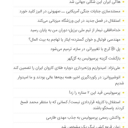
هاکی ایران این شکلی جهانی شد
مستندسازی جنایات جنگی آمریکایی ــ صهیونی در البرز کلید خورد
استقلال در فصل جدید در این ورزشگاه میزبانی می‌کند
خداحافظی نیمار از تیم ملی برزیل؛ دوران من به پایان رسید
مهندسی فوتبال و خوان گسترده؛ ایثار یا تهاجم به بیت المال؟
پل B۱ کرج با تغییراتی در سازه، ترمیم می‌شود
بازگشت گزینه پرسپولیس به ‌گل‌گهر
علی‌نژاد: امیدواریم وزنه‌برداری دوباره طلای کاروان ایران را تضمین کند
انوشیروانی: در رکوردگیری اخیر، همه بچه‌ها عالی بودند و ما امیدوار
شدیم
پرسپولیس قید این ۲ ستاره را زد!
استقلال با کاریله قراردادی نبست/ کسانی که با منتظر محمد فسخ
کردند پاسخگو باشند
واکنش رسمی پرسپولیس به جذب مهدی طارمی
زمان قرعه کشی لیگ یک مشخص شد