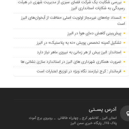
بررسی شکایت یک شرکت فضای سبزی از مدیریت شهری در هیئت
رسیدگی به شکایات استانداری البرز
انسداد چاه‌های غیرمجاز اولویت اصلی حفاظت از آبخوان‌های البرز
است
پیش‌بینی کاهش دمای هوا در البرز
تشکیل کمیته تخصص پویش «نه به پلاستیک» در البرز
استاندار: البرز بیش از هر زمانی به نیروی ماهر نیاز دارد
ضرورت همکاری شهرداری های البرز در استاندارد سازی نشانی ها
فرماندار : کرج نیازمند نگاه ویژه در توزیع اعتبارات است
آدرس پسـتی
استان البرز _ کلانشهر کرج _ چهارراه طالقانی _ روبروی برج آموت
پلاک 175_ پایگاه خبری سمن البرز