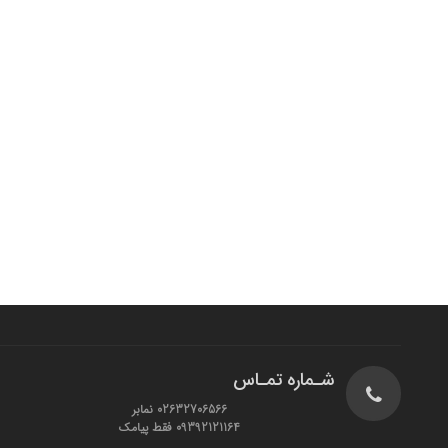
شـماره تمـاس
02632706566 نمابر
09392121164 فقط پیامک