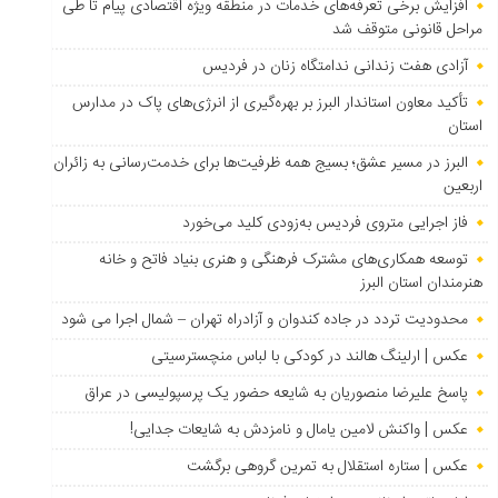
افزایش برخی تعرفه‌های خدمات در منطقه ویژه اقتصادی پیام تا طی
مراحل قانونی متوقف شد
آزادی هفت زندانی ندامتگاه زنان در فردیس
تأکید معاون استاندار البرز بر بهره‌گیری از انرژی‌های پاک در مدارس
استان
البرز در مسیر عشق؛ بسیج همه ظرفیت‌ها برای خدمت‌رسانی به زائران
اربعین
فاز اجرایی متروی فردیس به‌زودی کلید می‌خورد
توسعه همکاری‌های مشترک فرهنگی و هنری بنیاد فاتح و خانه
هنرمندان استان البرز
محدودیت تردد در جاده کندوان و آزادراه تهران – شمال اجرا می شود
عکس | ارلینگ هالند در کودکی با لباس منچسترسیتی
پاسخ علیرضا منصوریان به شایعه حضور یک پرسپولیسی در عراق
عکس | واکنش لامین یامال و نامزدش به شایعات جدایی!
عکس | ستاره استقلال به تمرین گروهی برگشت