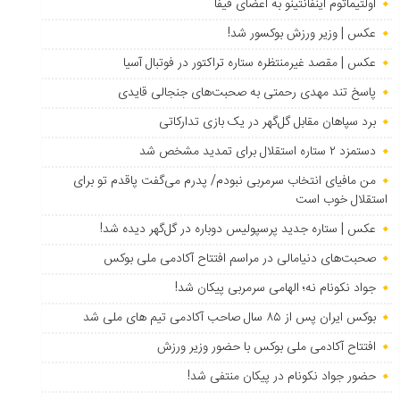
اولتیماتوم اینفانتینو به اعضای فیفا
عکس | وزیر ورزش بوکسور شد!
عکس | مقصد غیرمنتظره ستاره تراکتور در فوتبال آسیا
پاسخ تند مهدی رحمتی به صحبت‌های جنجالی قایدی
برد سپاهان مقابل گل‌گهر در یک بازی تدارکاتی
دستمزد ۲ ستاره استقلال برای تمدید مشخص شد
من مافیای انتخاب سرمربی نبودم/ پدرم می‌گفت پاقدم تو برای
استقلال خوب است
عکس | ستاره جدید پرسپولیس دوباره در گل‌گهر دیده شد!
صحبت‌های دنیامالی در مراسم افتتاح آکادمی ملی بوکس
جواد نکونام نه؛ الهامی سرمربی پیکان شد!
بوکس ایران پس از ۸۵ سال صاحب آکادمی تیم های ملی شد
افتتاح آکادمی ملی بوکس با حضور وزیر ورزش
حضور جواد نکونام در پیکان منتفی شد!