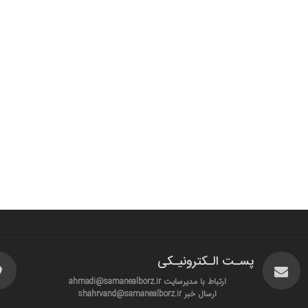
پسـت الـکترونیـکی
ارتباط با مدیرسایت ahmadi@samanealborz.ir
ارسال خبر shahrvand@samanealborz.ir