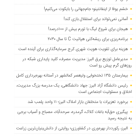
خشم یوفا از اینفانتینو؛ جام‌جهانی را بایکوت می‌کنیم!
آسانی نمی‌تواند برای استقلال بازی کند!
هیجان برای شروع لیگ با تورم بیش از ۱۰۰درصد!
برنامه‌ریزی برای ریشه‌کنی هپاتیت C تا سال ۲۰۳۰
هزینه برای تقویت هویت شهری کرج سرمایه‌گذاری برای آینده است
مدیرعامل توزیع برق البرز: مدیریت مصرف، کلید پایداری شبکه در
روزهای گرم پیش رو است
بیمارستان ۱۳۵ تختخوابی ولیعصر کمالشهر در آستانه بهره‌برداری کامل
رئیس دانشگاه آزاد البرز: جهاد دانشگاهی، یک مدرسه بزرگ مدیریت،
اخلاق و مسئولیت اجتماعی است
برخورد تعزیرات با متخلفان بازار املاک البرز؛ ۱۱ واحد پلمب شد
پیگیری حق‌آبه باغات کلاک، گرمدره، سرحدآباد، مصباح و آسیاب برجی
به نتیجه رسید
البرز، رکورددار بهره‌وری در کشاورزی؛ روایتی از دانش‌بنیان‌ترین زراعت