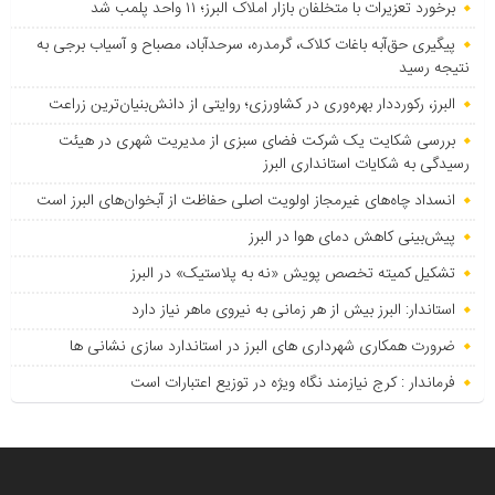
برخورد تعزیرات با متخلفان بازار املاک البرز؛ ۱۱ واحد پلمب شد
پیگیری حق‌آبه باغات کلاک، گرمدره، سرحدآباد، مصباح و آسیاب برجی به
نتیجه رسید
البرز، رکورددار بهره‌وری در کشاورزی؛ روایتی از دانش‌بنیان‌ترین زراعت
بررسی شکایت یک شرکت فضای سبزی از مدیریت شهری در هیئت
رسیدگی به شکایات استانداری البرز
انسداد چاه‌های غیرمجاز اولویت اصلی حفاظت از آبخوان‌های البرز است
پیش‌بینی کاهش دمای هوا در البرز
تشکیل کمیته تخصص پویش «نه به پلاستیک» در البرز
استاندار: البرز بیش از هر زمانی به نیروی ماهر نیاز دارد
ضرورت همکاری شهرداری های البرز در استاندارد سازی نشانی ها
فرماندار : کرج نیازمند نگاه ویژه در توزیع اعتبارات است