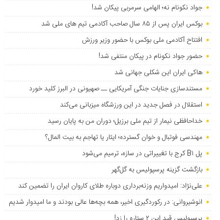
جواد نکونام نه؛ الهامی سرمربی پیکان شد!
بوکس ایران پس از ۸۵ سال صاحب آکادمی تیم های ملی شد
افتتاح آکادمی ملی بوکس با حضور وزیر ورزش
حضور جواد نکونام در پیکان منتفی شد!
هاکی ایران این شکلی جهانی شد
مستندسازی جنایات جنگی آمریکایی ــ صهیونی در البرز کلید خورد
استقلال در فصل جدید در این ورزشگاه میزبانی می‌کند
خداحافظی نیمار از تیم ملی برزیل؛ دوران من به پایان رسید
مهندسی فوتبال و خوان گسترده؛ ایثار یا تهاجم به بیت المال؟
پل B۱ کرج با تغییراتی در سازه، ترمیم می‌شود
بازگشت گزینه پرسپولیس به ‌گل‌گهر
علی‌نژاد: امیدواریم وزنه‌برداری دوباره طلای کاروان ایران را تضمین کند
انوشیروانی: در رکوردگیری اخیر، همه بچه‌ها عالی بودند و ما امیدوار شدیم
پرسپولیس قید این ۲ ستاره را زد!