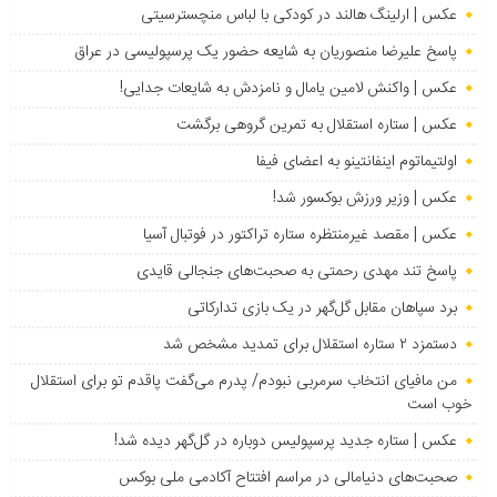
عکس | ارلینگ هالند در کودکی با لباس منچسترسیتی
پاسخ علیرضا منصوریان به شایعه حضور یک پرسپولیسی در عراق
عکس | واکنش لامین یامال و نامزدش به شایعات جدایی!
عکس | ستاره استقلال به تمرین گروهی برگشت
اولتیماتوم اینفانتینو به اعضای فیفا
عکس | وزیر ورزش بوکسور شد!
عکس | مقصد غیرمنتظره ستاره تراکتور در فوتبال آسیا
پاسخ تند مهدی رحمتی به صحبت‌های جنجالی قایدی
برد سپاهان مقابل گل‌گهر در یک بازی تدارکاتی
دستمزد ۲ ستاره استقلال برای تمدید مشخص شد
من مافیای انتخاب سرمربی نبودم/ پدرم می‌گفت پاقدم تو برای استقلال
خوب است
عکس | ستاره جدید پرسپولیس دوباره در گل‌گهر دیده شد!
صحبت‌های دنیامالی در مراسم افتتاح آکادمی ملی بوکس