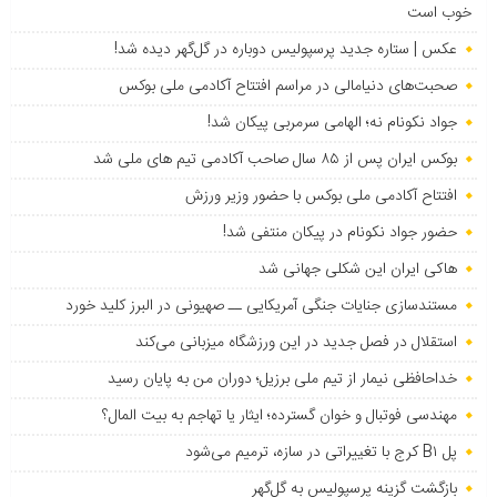
خوب است
عکس | ستاره جدید پرسپولیس دوباره در گل‌گهر دیده شد!
صحبت‌های دنیامالی در مراسم افتتاح آکادمی ملی بوکس
جواد نکونام نه؛ الهامی سرمربی پیکان شد!
بوکس ایران پس از ۸۵ سال صاحب آکادمی تیم های ملی شد
افتتاح آکادمی ملی بوکس با حضور وزیر ورزش
حضور جواد نکونام در پیکان منتفی شد!
هاکی ایران این شکلی جهانی شد
مستندسازی جنایات جنگی آمریکایی ــ صهیونی در البرز کلید خورد
استقلال در فصل جدید در این ورزشگاه میزبانی می‌کند
خداحافظی نیمار از تیم ملی برزیل؛ دوران من به پایان رسید
مهندسی فوتبال و خوان گسترده؛ ایثار یا تهاجم به بیت المال؟
پل B۱ کرج با تغییراتی در سازه، ترمیم می‌شود
بازگشت گزینه پرسپولیس به ‌گل‌گهر