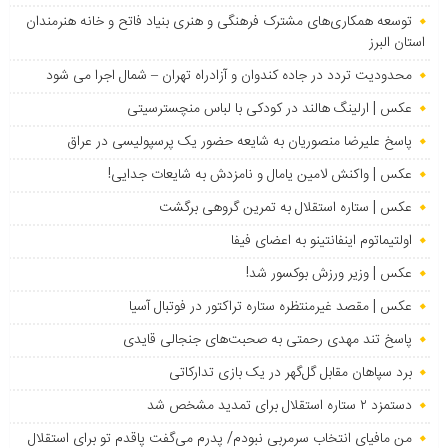
توسعه همکاری‌های مشترک فرهنگی و هنری بنیاد فاتح و خانه هنرمندان
استان البرز
محدودیت تردد در جاده کندوان و آزادراه تهران – شمال اجرا می شود
عکس | ارلینگ هالند در کودکی با لباس منچسترسیتی
پاسخ علیرضا منصوریان به شایعه حضور یک پرسپولیسی در عراق
عکس | واکنش لامین یامال و نامزدش به شایعات جدایی!
عکس | ستاره استقلال به تمرین گروهی برگشت
اولتیماتوم اینفانتینو به اعضای فیفا
عکس | وزیر ورزش بوکسور شد!
عکس | مقصد غیرمنتظره ستاره تراکتور در فوتبال آسیا
پاسخ تند مهدی رحمتی به صحبت‌های جنجالی قایدی
برد سپاهان مقابل گل‌گهر در یک بازی تدارکاتی
دستمزد ۲ ستاره استقلال برای تمدید مشخص شد
من مافیای انتخاب سرمربی نبودم/ پدرم می‌گفت پاقدم تو برای استقلال