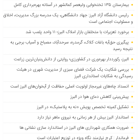
بیمارستان ۱۳۵ تختخوابی ولیعصر کمالشهر در آستانه بهره‌برداری کامل
رئیس دانشگاه آزاد البرز: جهاد دانشگاهی، یک مدرسه بزرگ مدیریت، اخلاق
و مسئولیت اجتماعی است
برخورد تعزیرات با متخلفان بازار املاک البرز؛ ۱۱ واحد پلمب شد
پیگیری حق‌آبه باغات کلاک، گرمدره، سرحدآباد، مصباح و آسیاب برجی به
نتیجه رسید
البرز، رکورددار بهره‌وری در کشاورزی؛ روایتی از دانش‌بنیان‌ترین زراعت
بررسی شکایت یک شرکت فضای سبزی از مدیریت شهری در هیئت
رسیدگی به شکایات استانداری البرز
انسداد چاه‌های غیرمجاز اولویت اصلی حفاظت از آبخوان‌های البرز است
پیش‌بینی کاهش دمای هوا در البرز
تشکیل کمیته تخصص پویش «نه به پلاستیک» در البرز
استاندار: البرز بیش از هر زمانی به نیروی ماهر نیاز دارد
ضرورت همکاری شهرداری های البرز در استاندارد سازی نشانی ها
فرماندار : کرج نیازمند نگاه ویژه در توزیع اعتبارات است