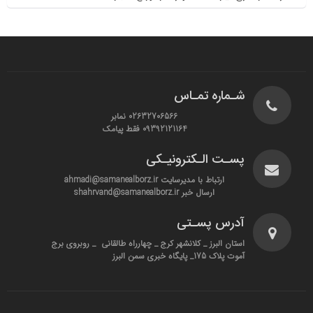
شـماره تمـاس
02632706566 نمابر
09392121164 فقط پیامک
پسـت الـکترونیـکی
ارتباط با مدیرسایت ahmadi@samanealborz.ir
ارسال خبر shahrvand@samanealborz.ir
آدرس پسـتی
استان البرز _ کلانشهر کرج _ چهارراه طالقانی _ روبروی برج
آموت پلاک 175_ پایگاه خبری سمن البرز