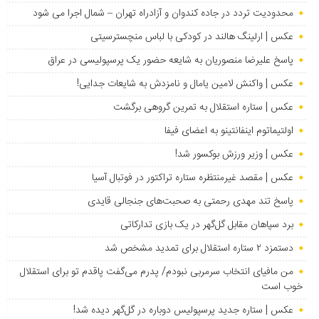
محدودیت تردد در جاده کندوان و آزادراه تهران – شمال اجرا می شود
عکس | ارلینگ هالند در کودکی با لباس منچسترسیتی
پاسخ علیرضا منصوریان به شایعه حضور یک پرسپولیسی در عراق
عکس | واکنش لامین یامال و نامزدش به شایعات جدایی!
عکس | ستاره استقلال به تمرین گروهی برگشت
اولتیماتوم اینفانتینو به اعضای فیفا
عکس | وزیر ورزش بوکسور شد!
عکس | مقصد غیرمنتظره ستاره تراکتور در فوتبال آسیا
پاسخ تند مهدی رحمتی به صحبت‌های جنجالی قایدی
برد سپاهان مقابل گل‌گهر در یک بازی تدارکاتی
دستمزد ۲ ستاره استقلال برای تمدید مشخص شد
من مافیای انتخاب سرمربی نبودم/ پدرم می‌گفت پاقدم تو برای استقلال
خوب است
عکس | ستاره جدید پرسپولیس دوباره در گل‌گهر دیده شد!