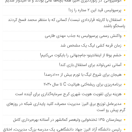
انوشیروانی: در رکوردگیری اخیر، همه بچه‌ها عالی بودند و ما امیدوار شدیم
پرسپولیس قید این ۲ ستاره را زد!
استقلال با کاریله قراردادی نبست/ کسانی که با منتظر محمد فسخ کردند
پاسخگو باشند
واکنش رسمی پرسپولیس به جذب مهدی طارمی
زمان قرعه کشی لیگ یک مشخص شد
خشم یوفا از اینفانتینو؛ جام‌جهانی را بایکوت می‌کنیم!
آسانی نمی‌تواند برای استقلال بازی کند!
هیجان برای شروع لیگ با تورم بیش از ۱۰۰درصد!
برنامه‌ریزی برای ریشه‌کنی هپاتیت C تا سال ۲۰۳۰
هزینه برای تقویت هویت شهری کرج سرمایه‌گذاری برای آینده است
مدیرعامل توزیع برق البرز: مدیریت مصرف، کلید پایداری شبکه در روزهای
گرم پیش رو است
بیمارستان ۱۳۵ تختخوابی ولیعصر کمالشهر در آستانه بهره‌برداری کامل
رئیس دانشگاه آزاد البرز: جهاد دانشگاهی، یک مدرسه بزرگ مدیریت، اخلاق