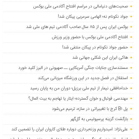
صحبت‌های دنیامالی در مراسم افتتاح آکادمی ملی بوکس
جواد نکونام نه؛ الهامی سرمربی پیکان شد!
بوکس ایران پس از ۸۵ سال صاحب آکادمی تیم های ملی شد
افتتاح آکادمی ملی بوکس با حضور وزیر ورزش
حضور جواد نکونام در پیکان منتفی شد!
هاکی ایران این شکلی جهانی شد
مستندسازی جنایات جنگی آمریکایی ــ صهیونی در البرز کلید خورد
استقلال در فصل جدید در این ورزشگاه میزبانی می‌کند
خداحافظی نیمار از تیم ملی برزیل؛ دوران من به پایان رسید
مهندسی فوتبال و خوان گسترده؛ ایثار یا تهاجم به بیت المال؟
پل B۱ کرج با تغییراتی در سازه، ترمیم می‌شود
بازگشت گزینه پرسپولیس به ‌گل‌گهر
علی‌نژاد: امیدواریم وزنه‌برداری دوباره طلای کاروان ایران را تضمین کند