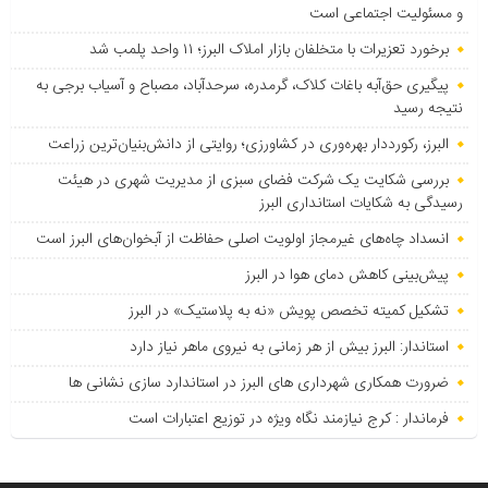
و مسئولیت اجتماعی است
برخورد تعزیرات با متخلفان بازار املاک البرز؛ ۱۱ واحد پلمب شد
پیگیری حق‌آبه باغات کلاک، گرمدره، سرحدآباد، مصباح و آسیاب برجی به
نتیجه رسید
البرز، رکورددار بهره‌وری در کشاورزی؛ روایتی از دانش‌بنیان‌ترین زراعت
بررسی شکایت یک شرکت فضای سبزی از مدیریت شهری در هیئت
رسیدگی به شکایات استانداری البرز
انسداد چاه‌های غیرمجاز اولویت اصلی حفاظت از آبخوان‌های البرز است
پیش‌بینی کاهش دمای هوا در البرز
تشکیل کمیته تخصص پویش «نه به پلاستیک» در البرز
استاندار: البرز بیش از هر زمانی به نیروی ماهر نیاز دارد
ضرورت همکاری شهرداری های البرز در استاندارد سازی نشانی ها
فرماندار : کرج نیازمند نگاه ویژه در توزیع اعتبارات است