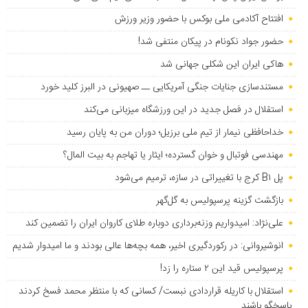
افتتاح آکادمی ملی بوکس با حضور وزیر ورزش
حضور جواد نکونام در پیکان منتفی شد!
هاکی ایران این شکلی جهانی شد
مستندسازی جنایات جنگی آمریکایی ــ صهیونی در البرز کلید خورد
استقلال در فصل جدید در این ورزشگاه میزبانی می‌کند
خداحافظی نیمار از تیم ملی برزیل؛ دوران من به پایان رسید
مهندسی فوتبال و خوان گسترده؛ ایثار یا تهاجم به بیت المال؟
پل B۱ کرج با تغییراتی در سازه، ترمیم می‌شود
بازگشت گزینه پرسپولیس به ‌گل‌گهر
علی‌نژاد: امیدواریم وزنه‌برداری دوباره طلای کاروان ایران را تضمین کند
انوشیروانی: در رکوردگیری اخیر، همه بچه‌ها عالی بودند و ما امیدوار شدیم
پرسپولیس قید این ۲ ستاره را زد!
استقلال با کاریله قراردادی نبست/ کسانی که با منتظر محمد فسخ کردند
پاسخگو باشند