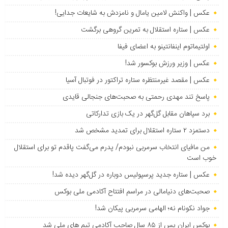
عکس | واکنش لامین یامال و نامزدش به شایعات جدایی!
عکس | ستاره استقلال به تمرین گروهی برگشت
اولتیماتوم اینفانتینو به اعضای فیفا
عکس | وزیر ورزش بوکسور شد!
عکس | مقصد غیرمنتظره ستاره تراکتور در فوتبال آسیا
پاسخ تند مهدی رحمتی به صحبت‌های جنجالی قایدی
برد سپاهان مقابل گل‌گهر در یک بازی تدارکاتی
دستمزد ۲ ستاره استقلال برای تمدید مشخص شد
من مافیای انتخاب سرمربی نبودم/ پدرم می‌گفت پاقدم تو برای استقلال
خوب است
عکس | ستاره جدید پرسپولیس دوباره در گل‌گهر دیده شد!
صحبت‌های دنیامالی در مراسم افتتاح آکادمی ملی بوکس
جواد نکونام نه؛ الهامی سرمربی پیکان شد!
بوکس ایران پس از ۸۵ سال صاحب آکادمی تیم های ملی شد