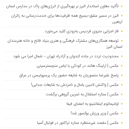
تأکید معاون استاندار البرز بر بهره‌گیری از انرژی‌های پاک در مدارس استان
البرز در مسیر عشق؛ بسیج همه ظرفیت‌ها برای خدمت‌رسانی به زائران
اربعین
فاز اجرایی متروی فردیس به‌زودی کلید می‌خورد
توسعه همکاری‌های مشترک فرهنگی و هنری بنیاد فاتح و خانه هنرمندان
استان البرز
محدودیت تردد در جاده کندوان و آزادراه تهران – شمال اجرا می شود
عکس | ارلینگ هالند در کودکی با لباس منچسترسیتی
پاسخ علیرضا منصوریان به شایعه حضور یک پرسپولیسی در عراق
عکس | واکنش لامین یامال و نامزدش به شایعات جدایی!
عکس | ستاره استقلال به تمرین گروهی برگشت
اولتیماتوم اینفانتینو به اعضای فیفا
عکس | وزیر ورزش بوکسور شد!
عکس | مقصد غیرمنتظره ستاره تراکتور در فوتبال آسیا