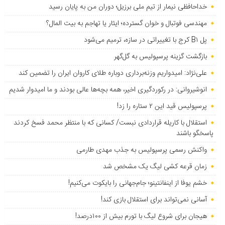
خداحافظی نیمار از تیم ملی برزیل؛ دوران من به پایان رسید
مهندسی فوتبال و خوان گسترده؛ ایثار یا تهاجم به بیت المال؟
پل B۱ کرج با تغییراتی در سازه، ترمیم می‌شود
بازگشت گزینه پرسپولیس به ‌گل‌گهر
علی‌نژاد: امیدواریم وزنه‌برداری دوباره طلای کاروان ایران را تضمین کند
انوشیروانی: در رکوردگیری اخیر، همه بچه‌ها عالی بودند و ما امیدوار شدیم
پرسپولیس قید این ۲ ستاره را زد!
استقلال با کاریله قراردادی نبست/ کسانی که با منتظر محمد فسخ کردند
پاسخگو باشند
واکنش رسمی پرسپولیس به جذب مهدی طارمی
زمان قرعه کشی لیگ یک مشخص شد
خشم یوفا از اینفانتینو؛ جام‌جهانی را بایکوت می‌کنیم!
آسانی نمی‌تواند برای استقلال بازی کند!
هیجان برای شروع لیگ با تورم بیش از ۱۰۰درصد!