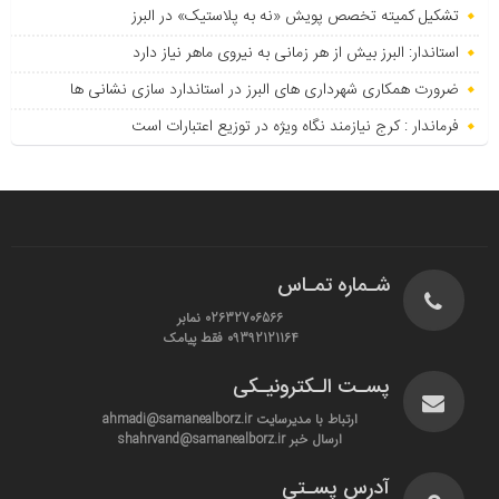
تشکیل کمیته تخصص پویش «نه به پلاستیک» در البرز
استاندار: البرز بیش از هر زمانی به نیروی ماهر نیاز دارد
ضرورت همکاری شهرداری های البرز در استاندارد سازی نشانی ها
فرماندار : کرج نیازمند نگاه ویژه در توزیع اعتبارات است
شـماره تمـاس
02632706566 نمابر
09392121164 فقط پیامک
پسـت الـکترونیـکی
ارتباط با مدیرسایت ahmadi@samanealborz.ir
ارسال خبر shahrvand@samanealborz.ir
آدرس پسـتی