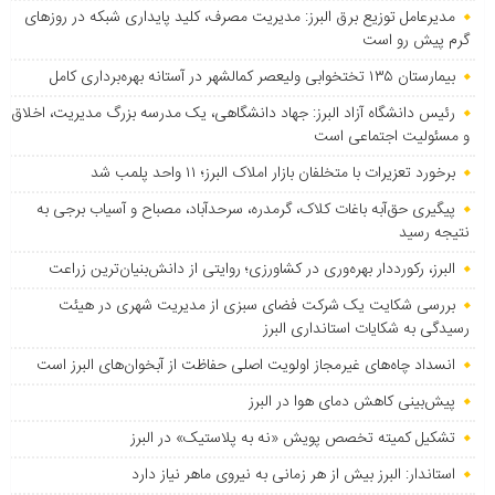
مدیرعامل توزیع برق البرز: مدیریت مصرف، کلید پایداری شبکه در روزهای
گرم پیش رو است
بیمارستان ۱۳۵ تختخوابی ولیعصر کمالشهر در آستانه بهره‌برداری کامل
رئیس دانشگاه آزاد البرز: جهاد دانشگاهی، یک مدرسه بزرگ مدیریت، اخلاق
و مسئولیت اجتماعی است
برخورد تعزیرات با متخلفان بازار املاک البرز؛ ۱۱ واحد پلمب شد
پیگیری حق‌آبه باغات کلاک، گرمدره، سرحدآباد، مصباح و آسیاب برجی به
نتیجه رسید
البرز، رکورددار بهره‌وری در کشاورزی؛ روایتی از دانش‌بنیان‌ترین زراعت
بررسی شکایت یک شرکت فضای سبزی از مدیریت شهری در هیئت
رسیدگی به شکایات استانداری البرز
انسداد چاه‌های غیرمجاز اولویت اصلی حفاظت از آبخوان‌های البرز است
پیش‌بینی کاهش دمای هوا در البرز
تشکیل کمیته تخصص پویش «نه به پلاستیک» در البرز
استاندار: البرز بیش از هر زمانی به نیروی ماهر نیاز دارد