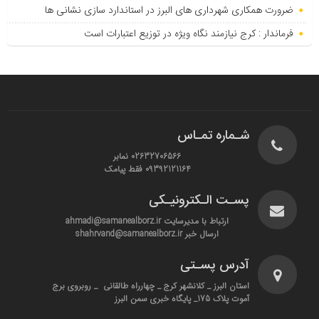
ضرورت همکاری شهرداری های البرز در استاندارد سازی نشانی ها
فرماندار : کرج نیازمند نگاه ویژه در توزیع اعتبارات است
شـماره تمـاس
02632706566 نمابر
09392121164 فقط پیامک
پسـت الـکترونیـکی
ارتباط با مدیرسایت ahmadi@samanealborz.ir
ارسال خبر shahrvand@samanealborz.ir
آدرس پسـتی
استان البرز _ کلانشهر کرج _ چهارراه طالقانی _ روبروی برج
آموت پلاک 175_ پایگاه خبری سمن البرز