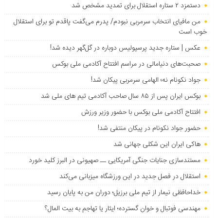
دستمزد ۲ ستاره استقلال برای تمدید مشخص شد
من مافیای انتخاب سرمربی نبودم/ پدرم می‌گفت پاقدم تو برای استقلال
خوب است
عکس | ستاره جدید پرسپولیس دوباره در گل‌گهر دیده شد!
صحبت‌های دنیامالی در مراسم افتتاح آکادمی ملی بوکس
جواد نکونام نه؛ الهامی سرمربی پیکان شد!
بوکس ایران پس از ۸۵ سال صاحب آکادمی تیم های ملی شد
افتتاح آکادمی ملی بوکس با حضور وزیر ورزش
حضور جواد نکونام در پیکان منتفی شد!
هاکی ایران این شکلی جهانی شد
مستندسازی جنایات جنگی آمریکایی ــ صهیونی در البرز کلید خورد
استقلال در فصل جدید در این ورزشگاه میزبانی می‌کند
خداحافظی نیمار از تیم ملی برزیل؛ دوران من به پایان رسید
مهندسی فوتبال و خوان گسترده؛ ایثار یا تهاجم به بیت المال؟