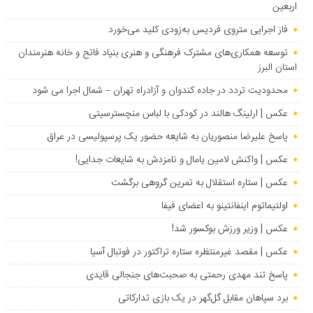
اربعین
فاز اجرایی متروی فردیس به‌زودی کلید می‌خورد
توسعه همکاری‌های مشترک فرهنگی و هنری بنیاد فاتح و خانه هنرمندان
استان البرز
محدودیت تردد در جاده کندوان و آزادراه تهران – شمال اجرا می شود
عکس | ارلینگ هالند در کودکی با لباس منچسترسیتی
پاسخ علیرضا منصوریان به شایعه حضور یک پرسپولیسی در عراق
عکس | واکنش لامین یامال و نامزدش به شایعات جدایی!
عکس | ستاره استقلال به تمرین گروهی برگشت
اولتیماتوم اینفانتینو به اعضای فیفا
عکس | وزیر ورزش بوکسور شد!
عکس | مقصد غیرمنتظره ستاره تراکتور در فوتبال آسیا
پاسخ تند مهدی رحمتی به صحبت‌های جنجالی قایدی
برد سپاهان مقابل گل‌گهر در یک بازی تدارکاتی