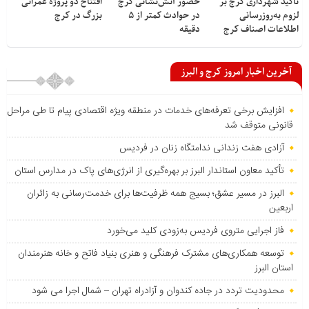
تأکید شهرداری کرج بر
حضور آتش‌نشانی کرج
افتتاح دو پروژه عمرانی
لزوم به‌روزرسانی
در حوادث کمتر از ۵
بزرگ در کرج
اطلاعات اصناف کرج
دقیقه
آخرین اخبار امروز کرج و البرز
افزایش برخی تعرفه‌های خدمات در منطقه ویژه اقتصادی پیام تا طی مراحل
قانونی متوقف شد
آزادی هفت زندانی ندامتگاه زنان در فردیس
تأکید معاون استاندار البرز بر بهره‌گیری از انرژی‌های پاک در مدارس استان
البرز در مسیر عشق؛ بسیج همه ظرفیت‌ها برای خدمت‌رسانی به زائران
اربعین
فاز اجرایی متروی فردیس به‌زودی کلید می‌خورد
توسعه همکاری‌های مشترک فرهنگی و هنری بنیاد فاتح و خانه هنرمندان
استان البرز
محدودیت تردد در جاده کندوان و آزادراه تهران – شمال اجرا می شود