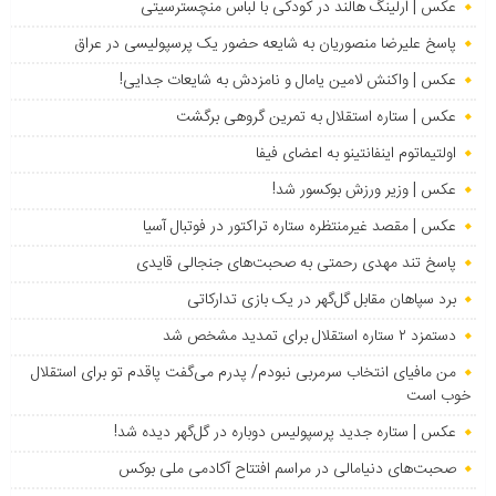
عکس | ارلینگ هالند در کودکی با لباس منچسترسیتی
پاسخ علیرضا منصوریان به شایعه حضور یک پرسپولیسی در عراق
عکس | واکنش لامین یامال و نامزدش به شایعات جدایی!
عکس | ستاره استقلال به تمرین گروهی برگشت
اولتیماتوم اینفانتینو به اعضای فیفا
عکس | وزیر ورزش بوکسور شد!
عکس | مقصد غیرمنتظره ستاره تراکتور در فوتبال آسیا
پاسخ تند مهدی رحمتی به صحبت‌های جنجالی قایدی
برد سپاهان مقابل گل‌گهر در یک بازی تدارکاتی
دستمزد ۲ ستاره استقلال برای تمدید مشخص شد
من مافیای انتخاب سرمربی نبودم/ پدرم می‌گفت پاقدم تو برای استقلال
خوب است
عکس | ستاره جدید پرسپولیس دوباره در گل‌گهر دیده شد!
صحبت‌های دنیامالی در مراسم افتتاح آکادمی ملی بوکس