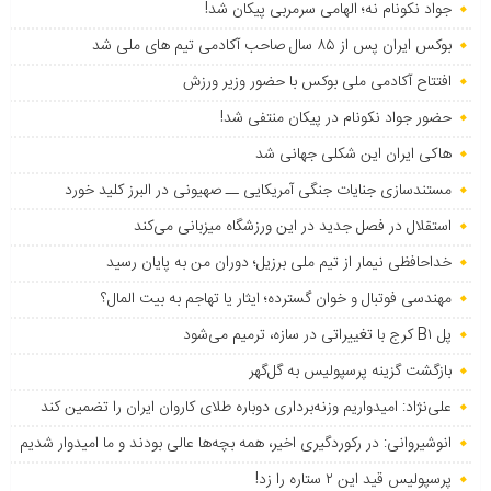
جواد نکونام نه؛ الهامی سرمربی پیکان شد!
بوکس ایران پس از ۸۵ سال صاحب آکادمی تیم های ملی شد
افتتاح آکادمی ملی بوکس با حضور وزیر ورزش
حضور جواد نکونام در پیکان منتفی شد!
هاکی ایران این شکلی جهانی شد
مستندسازی جنایات جنگی آمریکایی ــ صهیونی در البرز کلید خورد
استقلال در فصل جدید در این ورزشگاه میزبانی می‌کند
خداحافظی نیمار از تیم ملی برزیل؛ دوران من به پایان رسید
مهندسی فوتبال و خوان گسترده؛ ایثار یا تهاجم به بیت المال؟
پل B۱ کرج با تغییراتی در سازه، ترمیم می‌شود
بازگشت گزینه پرسپولیس به ‌گل‌گهر
علی‌نژاد: امیدواریم وزنه‌برداری دوباره طلای کاروان ایران را تضمین کند
انوشیروانی: در رکوردگیری اخیر، همه بچه‌ها عالی بودند و ما امیدوار شدیم
پرسپولیس قید این ۲ ستاره را زد!