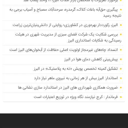
برخورد تعزیرات با متخلفان بازار املاک البرز؛ ۱۱ واحد پلمب شد
پیگیری حق‌آبه باغات کلاک، گرمدره، سرحدآباد، مصباح و آسیاب برجی به
نتیجه رسید
البرز، رکورددار بهره‌وری در کشاورزی؛ روایتی از دانش‌بنیان‌ترین زراعت
بررسی شکایت یک شرکت فضای سبزی از مدیریت شهری در هیئت
رسیدگی به شکایات استانداری البرز
انسداد چاه‌های غیرمجاز اولویت اصلی حفاظت از آبخوان‌های البرز است
پیش‌بینی کاهش دمای هوا در البرز
تشکیل کمیته تخصص پویش «نه به پلاستیک» در البرز
استاندار: البرز بیش از هر زمانی به نیروی ماهر نیاز دارد
ضرورت همکاری شهرداری های البرز در استاندارد سازی نشانی ها
فرماندار : کرج نیازمند نگاه ویژه در توزیع اعتبارات است