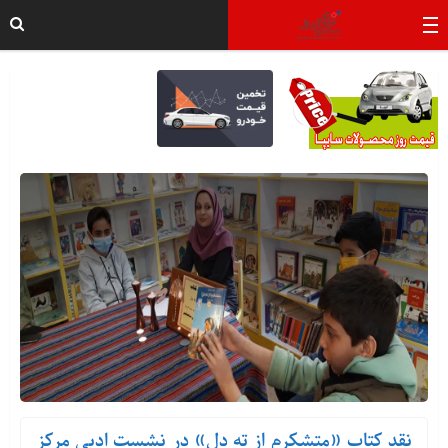
نقد کتاب «متشکرم از ته دل» در نشست ادبی مرکز