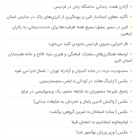
آزادی هفت زندانی ندامتگاه زنان در فردیس
تأکید معاون استاندار البرز بر بهره‌گیری از انرژی‌های پاک در مدارس استان
البرز در مسیر عشق؛ بسیج همه ظرفیت‌ها برای خدمت‌رسانی به زائران
اربعین
فاز اجرایی متروی فردیس به‌زودی کلید می‌خورد
توسعه همکاری‌های مشترک فرهنگی و هنری بنیاد فاتح و خانه هنرمندان
استان البرز
محدودیت تردد در جاده کندوان و آزادراه تهران – شمال اجرا می شود
عکس | ارلینگ هالند در کودکی با لباس منچسترسیتی
پاسخ علیرضا منصوریان به شایعه حضور یک پرسپولیسی در عراق
عکس | واکنش لامین یامال و نامزدش به شایعات جدایی!
عکس | ستاره استقلال به تمرین گروهی برگشت
اولتیماتوم اینفانتینو به اعضای فیفا
عکس | وزیر ورزش بوکسور شد!