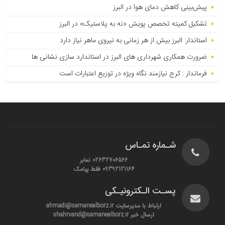
پیش‌بینی کاهش دمای هوا در البرز
تشکیل کمیته تخصص پویش «نه به پلاستیک» در البرز
استاندار: البرز بیش از هر زمانی به نیروی ماهر نیاز دارد
ضرورت همکاری شهرداری های البرز در استاندارد سازی نشانی ها
فرماندار : کرج نیازمند نگاه ویژه در توزیع اعتبارات است
شـماره تمـاس
02632706566 نمابر
09392121164 فقط پیامک
پسـت الـکترونیـکی
ارتباط با مدیرسایت ahmadi@samanealborz.ir
ارسال خبر shahrvand@samanealborz.ir