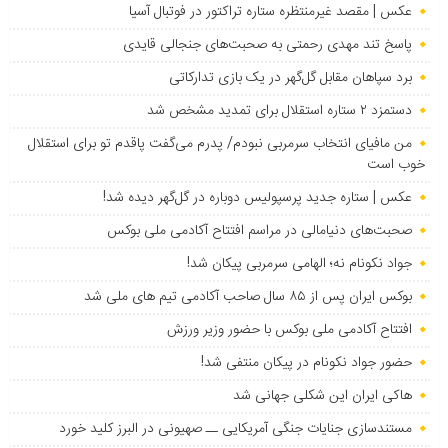
عکس | مقصد غیرمنتظره ستاره تراکتور در فوتبال آسیا
پاسخ تند مهدی رحمتی به صحبت‌های جنجالی قایدی
برد سپاهان مقابل گل‌گهر در یک بازی تدارکاتی
دستمزد ۲ ستاره استقلال برای تمدید مشخص شد
من مافیای انتخاب سرمربی نبودم/ پدرم می‌گفت پاقدم تو برای استقلال
خوب است
عکس | ستاره جدید پرسپولیس دوباره در گل‌گهر دیده شد!
صحبت‌های دنیامالی در مراسم افتتاح آکادمی ملی بوکس
جواد نکونام نه؛ الهامی سرمربی پیکان شد!
بوکس ایران پس از ۸۵ سال صاحب آکادمی تیم های ملی شد
افتتاح آکادمی ملی بوکس با حضور وزیر ورزش
حضور جواد نکونام در پیکان منتفی شد!
هاکی ایران این شکلی جهانی شد
مستندسازی جنایات جنگی آمریکایی ــ صهیونی در البرز کلید خورد