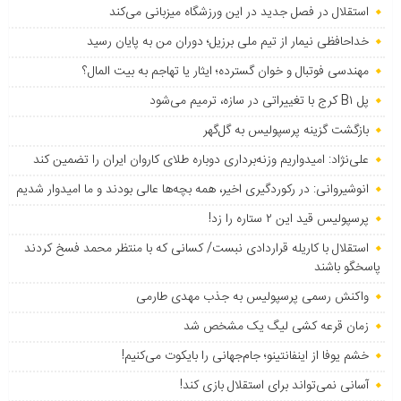
استقلال در فصل جدید در این ورزشگاه میزبانی می‌کند
خداحافظی نیمار از تیم ملی برزیل؛ دوران من به پایان رسید
مهندسی فوتبال و خوان گسترده؛ ایثار یا تهاجم به بیت المال؟
پل B۱ کرج با تغییراتی در سازه، ترمیم می‌شود
بازگشت گزینه پرسپولیس به ‌گل‌گهر
علی‌نژاد: امیدواریم وزنه‌برداری دوباره طلای کاروان ایران را تضمین کند
انوشیروانی: در رکوردگیری اخیر، همه بچه‌ها عالی بودند و ما امیدوار شدیم
پرسپولیس قید این ۲ ستاره را زد!
استقلال با کاریله قراردادی نبست/ کسانی که با منتظر محمد فسخ کردند
پاسخگو باشند
واکنش رسمی پرسپولیس به جذب مهدی طارمی
زمان قرعه کشی لیگ یک مشخص شد
خشم یوفا از اینفانتینو؛ جام‌جهانی را بایکوت می‌کنیم!
آسانی نمی‌تواند برای استقلال بازی کند!