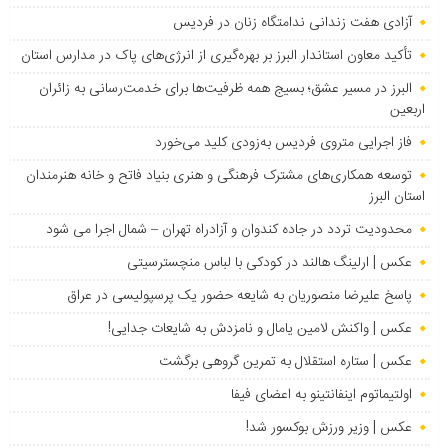
آزادی هفت زندانی ندامتگاه زنان در فردیس
تأکید معاون استاندار البرز بر بهره‌گیری از انرژی‌های پاک در مدارس استان
البرز در مسیر عشق؛ بسیج همه ظرفیت‌ها برای خدمت‌رسانی به زائران
اربعین
فاز اجرایی متروی فردیس به‌زودی کلید می‌خورد
توسعه همکاری‌های مشترک فرهنگی و هنری بنیاد فاتح و خانه هنرمندان
استان البرز
محدودیت تردد در جاده کندوان و آزادراه تهران – شمال اجرا می شود
عکس | ارلینگ هالند در کودکی با لباس منچسترسیتی
پاسخ علیرضا منصوریان به شایعه حضور یک پرسپولیسی در عراق
عکس | واکنش لامین یامال و نامزدش به شایعات جدایی!
عکس | ستاره استقلال به تمرین گروهی برگشت
اولتیماتوم اینفانتینو به اعضای فیفا
عکس | وزیر ورزش بوکسور شد!