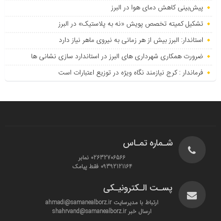
پیش‌بینی کاهش دمای هوا در البرز
تشکیل کمیته تخصص پویش «نه به پلاستیک» در البرز
استاندار: البرز بیش از هر زمانی به نیروی ماهر نیاز دارد
ضرورت همکاری شهرداری های البرز در استاندارد سازی نشانی ها
فرماندار : کرج نیازمند نگاه ویژه در توزیع اعتبارات است
شـماره تمـاس
02632706566 نمابر
09392121164 فقط پیامک
پسـت الـکترونیـکی
ارتباط با مدیرسایت ahmadi@samanealborz.ir
ارسال خبر shahrvand@samanealborz.ir