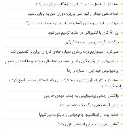
استقلال در فصل جدید در این ورزشگاه میزبانی می‌کند
خداحافظی نیمار از تیم ملی برزیل؛ دوران من به پایان رسید
مهندسی فوتبال و خوان گسترده؛ ایثار یا تهاجم به بیت المال؟
پل B۱ کرج با تغییراتی در سازه، ترمیم می‌شود
بازگشت گزینه پرسپولیس به ‌گل‌گهر
علی‌نژاد: امیدواریم وزنه‌برداری دوباره طلای کاروان ایران را تضمین کند
انوشیروانی: در رکوردگیری اخیر، همه بچه‌ها عالی بودند و ما امیدوار شدیم
پرسپولیس قید این ۲ ستاره را زد!
استقلال با کاریله قراردادی نبست/ کسانی که با منتظر محمد فسخ کردند
پاسخگو باشند
واکنش رسمی پرسپولیس به جذب مهدی طارمی
زمان قرعه کشی لیگ یک مشخص شد
خشم یوفا از اینفانتینو؛ جام‌جهانی را بایکوت می‌کنیم!
آسانی نمی‌تواند برای استقلال بازی کند!