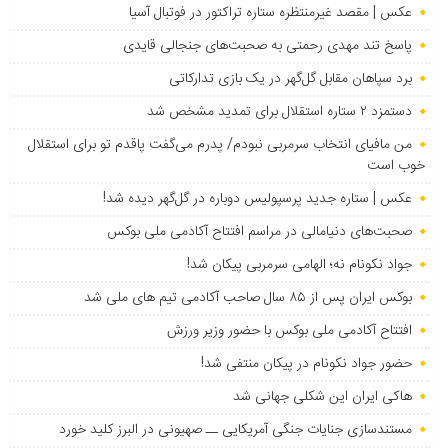
عکس | مقصد غیرمنتظره ستاره تراکتور در فوتبال آسیا
پاسخ تند مهدی رحمتی به صحبت‌های جنجالی قایدی
برد سپاهان مقابل گل‌گهر در یک بازی تدارکاتی
دستمزد ۲ ستاره استقلال برای تمدید مشخص شد
من مافیای انتخاب سرمربی نبودم/ پدرم می‌گفت پاقدم تو برای استقلال
خوب است
عکس | ستاره جدید پرسپولیس دوباره در گل‌گهر دیده شد!
صحبت‌های دنیامالی در مراسم افتتاح آکادمی ملی بوکس
جواد نکونام نه؛ الهامی سرمربی پیکان شد!
بوکس ایران پس از ۸۵ سال صاحب آکادمی تیم های ملی شد
افتتاح آکادمی ملی بوکس با حضور وزیر ورزش
حضور جواد نکونام در پیکان منتفی شد!
هاکی ایران این شکلی جهانی شد
مستندسازی جنایات جنگی آمریکایی ــ صهیونی در البرز کلید خورد