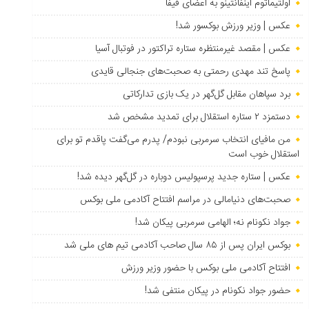
اولتیماتوم اینفانتینو به اعضای فیفا
عکس | وزیر ورزش بوکسور شد!
عکس | مقصد غیرمنتظره ستاره تراکتور در فوتبال آسیا
پاسخ تند مهدی رحمتی به صحبت‌های جنجالی قایدی
برد سپاهان مقابل گل‌گهر در یک بازی تدارکاتی
دستمزد ۲ ستاره استقلال برای تمدید مشخص شد
من مافیای انتخاب سرمربی نبودم/ پدرم می‌گفت پاقدم تو برای
استقلال خوب است
عکس | ستاره جدید پرسپولیس دوباره در گل‌گهر دیده شد!
صحبت‌های دنیامالی در مراسم افتتاح آکادمی ملی بوکس
جواد نکونام نه؛ الهامی سرمربی پیکان شد!
بوکس ایران پس از ۸۵ سال صاحب آکادمی تیم های ملی شد
افتتاح آکادمی ملی بوکس با حضور وزیر ورزش
حضور جواد نکونام در پیکان منتفی شد!