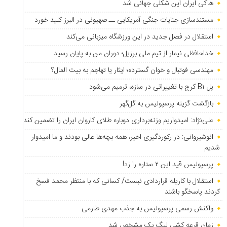
هاکی ایران این شکلی جهانی شد
مستندسازی جنایات جنگی آمریکایی ــ صهیونی در البرز کلید خورد
استقلال در فصل جدید در این ورزشگاه میزبانی می‌کند
خداحافظی نیمار از تیم ملی برزیل؛ دوران من به پایان رسید
مهندسی فوتبال و خوان گسترده؛ ایثار یا تهاجم به بیت المال؟
پل B۱ کرج با تغییراتی در سازه، ترمیم می‌شود
بازگشت گزینه پرسپولیس به ‌گل‌گهر
علی‌نژاد: امیدواریم وزنه‌برداری دوباره طلای کاروان ایران را تضمین کند
انوشیروانی: در رکوردگیری اخیر، همه بچه‌ها عالی بودند و ما امیدوار
شدیم
پرسپولیس قید این ۲ ستاره را زد!
استقلال با کاریله قراردادی نبست/ کسانی که با منتظر محمد فسخ
کردند پاسخگو باشند
واکنش رسمی پرسپولیس به جذب مهدی طارمی
زمان قرعه کشی لیگ یک مشخص شد