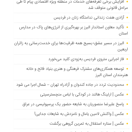
افزایش برخی تعرفه‌های خدمات در منطقه ویژه اقتصادی پیام تا طی
مراحل قانونی متوقف شد
آزادی هفت زندانی ندامتگاه زنان در فردیس
تأکید معاون استاندار البرز بر بهره‌گیری از انرژی‌های پاک در مدارس
استان
البرز در مسیر عشق؛ بسیج همه ظرفیت‌ها برای خدمت‌رسانی به زائران
اربعین
فاز اجرایی متروی فردیس به‌زودی کلید می‌خورد
توسعه همکاری‌های مشترک فرهنگی و هنری بنیاد فاتح و خانه
هنرمندان استان البرز
محدودیت تردد در جاده کندوان و آزادراه تهران – شمال اجرا می شود
عکس | ارلینگ هالند در کودکی با لباس منچسترسیتی
پاسخ علیرضا منصوریان به شایعه حضور یک پرسپولیسی در عراق
عکس | واکنش لامین یامال و نامزدش به شایعات جدایی!
عکس | ستاره استقلال به تمرین گروهی برگشت