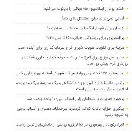
خشم یوفا از اینفانتینو؛ جام‌جهانی را بایکوت می‌کنیم!
آسانی نمی‌تواند برای استقلال بازی کند!
هیجان برای شروع لیگ با تورم بیش از ۱۰۰درصد!
برنامه‌ریزی برای ریشه‌کنی هپاتیت C تا سال ۲۰۳۰
هزینه برای تقویت هویت شهری کرج سرمایه‌گذاری برای آینده است
مدیرعامل توزیع برق البرز: مدیریت مصرف، کلید پایداری شبکه در
روزهای گرم پیش رو است
بیمارستان ۱۳۵ تختخوابی ولیعصر کمالشهر در آستانه بهره‌برداری کامل
رئیس دانشگاه آزاد البرز: جهاد دانشگاهی، یک مدرسه بزرگ مدیریت،
اخلاق و مسئولیت اجتماعی است
برخورد تعزیرات با متخلفان بازار املاک البرز؛ ۱۱ واحد پلمب شد
پیگیری حق‌آبه باغات کلاک، گرمدره، سرحدآباد، مصباح و آسیاب برجی
به نتیجه رسید
البرز، رکورددار بهره‌وری در کشاورزی؛ روایتی از دانش‌بنیان‌ترین زراعت