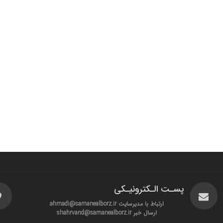
پسـت الـکترونیـکی
ارتباط با مدیرسایت ahmadi@samanealborz.ir
ارسال خبر shahrvand@samanealborz.ir