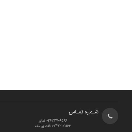
شـماره تمـاس
02632706566 نمابر
09392121164 فقط پیامک