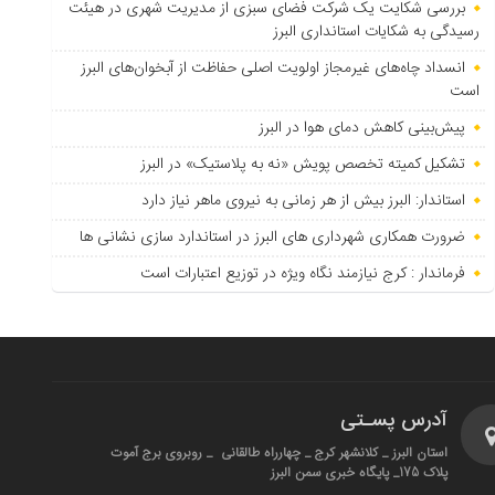
بررسی شکایت یک شرکت فضای سبزی از مدیریت شهری در هیئت
رسیدگی به شکایات استانداری البرز
انسداد چاه‌های غیرمجاز اولویت اصلی حفاظت از آبخوان‌های البرز
است
پیش‌بینی کاهش دمای هوا در البرز
تشکیل کمیته تخصص پویش «نه به پلاستیک» در البرز
استاندار: البرز بیش از هر زمانی به نیروی ماهر نیاز دارد
ضرورت همکاری شهرداری های البرز در استاندارد سازی نشانی ها
فرماندار : کرج نیازمند نگاه ویژه در توزیع اعتبارات است
آدرس پسـتی
استان البرز _ کلانشهر کرج _ چهارراه طالقانی _ روبروی برج آموت
پلاک 175_ پایگاه خبری سمن البرز