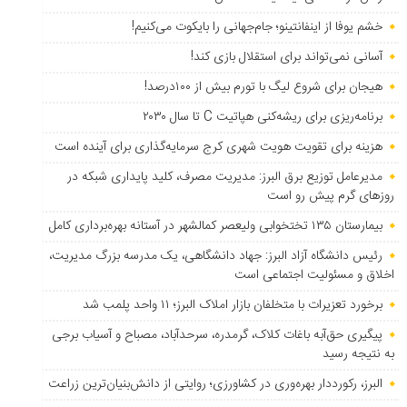
خشم یوفا از اینفانتینو؛ جام‌جهانی را بایکوت می‌کنیم!
آسانی نمی‌تواند برای استقلال بازی کند!
هیجان برای شروع لیگ با تورم بیش از ۱۰۰درصد!
برنامه‌ریزی برای ریشه‌کنی هپاتیت C تا سال ۲۰۳۰
هزینه برای تقویت هویت شهری کرج سرمایه‌گذاری برای آینده است
مدیرعامل توزیع برق البرز: مدیریت مصرف، کلید پایداری شبکه در
روزهای گرم پیش رو است
بیمارستان ۱۳۵ تختخوابی ولیعصر کمالشهر در آستانه بهره‌برداری کامل
رئیس دانشگاه آزاد البرز: جهاد دانشگاهی، یک مدرسه بزرگ مدیریت،
اخلاق و مسئولیت اجتماعی است
برخورد تعزیرات با متخلفان بازار املاک البرز؛ ۱۱ واحد پلمب شد
پیگیری حق‌آبه باغات کلاک، گرمدره، سرحدآباد، مصباح و آسیاب برجی
به نتیجه رسید
البرز، رکورددار بهره‌وری در کشاورزی؛ روایتی از دانش‌بنیان‌ترین زراعت