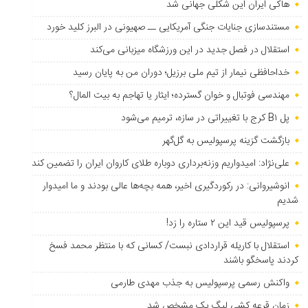
هاکی ایران این شکلی جهانی شد
مستندسازی جنایات جنگی آمریکایی ــ صهیونی در البرز کلید خورد
استقلال در فصل جدید در این ورزشگاه میزبانی می‌کند
خداحافظی نیمار از تیم ملی برزیل؛ دوران من به پایان رسید
مهندسی فوتبال و خوان گسترده؛ ایثار یا تهاجم به بیت المال؟
پل B۱ کرج با تغییراتی در سازه، ترمیم می‌شود
بازگشت گزینه پرسپولیس به ‌گل‌گهر
علی‌نژاد: امیدواریم وزنه‌برداری دوباره طلای کاروان ایران را تضمین کند
انوشیروانی: در رکوردگیری اخیر، همه بچه‌ها عالی بودند و ما امیدوار
شدیم
پرسپولیس قید این ۲ ستاره را زد!
استقلال با کاریله قراردادی نبست/ کسانی که با منتظر محمد فسخ
کردند پاسخگو باشند
واکنش رسمی پرسپولیس به جذب مهدی طارمی
زمان قرعه کشی لیگ یک مشخص شد