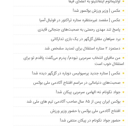
اولتیماتوم اینفانتینو به اعضای فیفا
عکس | وزیر ورزش بوکسور شد!
عکس | مقصد غیرمنتظره ستاره تراکتور در فوتبال آسیا
پاسخ تند مهدی رحمتی به صحبت‌های جنجالی قایدی
برد سپاهان مقابل گل‌گهر در یک بازی تدارکاتی
دستمزد ۲ ستاره استقلال برای تمدید مشخص شد
من مافیای انتخاب سرمربی نبودم/ پدرم می‌گفت پاقدم تو برای
استقلال خوب است
عکس | ستاره جدید پرسپولیس دوباره در گل‌گهر دیده شد!
صحبت‌های دنیامالی در مراسم افتتاح آکادمی ملی بوکس
جواد نکونام نه؛ الهامی سرمربی پیکان شد!
بوکس ایران پس از ۸۵ سال صاحب آکادمی تیم های ملی شد
افتتاح آکادمی ملی بوکس با حضور وزیر ورزش
حضور جواد نکونام در پیکان منتفی شد!