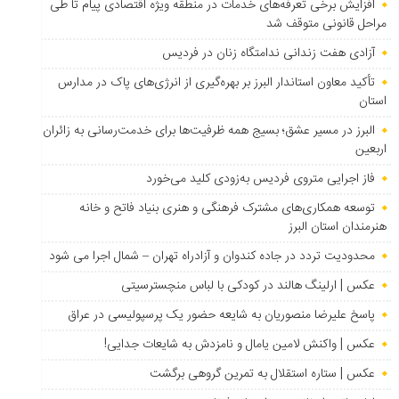
افزایش برخی تعرفه‌های خدمات در منطقه ویژه اقتصادی پیام تا طی
مراحل قانونی متوقف شد
آزادی هفت زندانی ندامتگاه زنان در فردیس
تأکید معاون استاندار البرز بر بهره‌گیری از انرژی‌های پاک در مدارس
استان
البرز در مسیر عشق؛ بسیج همه ظرفیت‌ها برای خدمت‌رسانی به زائران
اربعین
فاز اجرایی متروی فردیس به‌زودی کلید می‌خورد
توسعه همکاری‌های مشترک فرهنگی و هنری بنیاد فاتح و خانه
هنرمندان استان البرز
محدودیت تردد در جاده کندوان و آزادراه تهران – شمال اجرا می شود
عکس | ارلینگ هالند در کودکی با لباس منچسترسیتی
پاسخ علیرضا منصوریان به شایعه حضور یک پرسپولیسی در عراق
عکس | واکنش لامین یامال و نامزدش به شایعات جدایی!
عکس | ستاره استقلال به تمرین گروهی برگشت