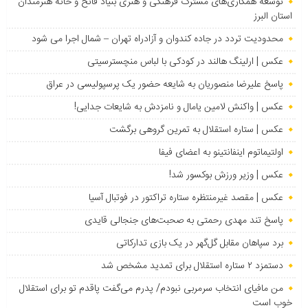
توسعه همکاری‌های مشترک فرهنگی و هنری بنیاد فاتح و خانه هنرمندان
استان البرز
محدودیت تردد در جاده کندوان و آزادراه تهران – شمال اجرا می شود
عکس | ارلینگ هالند در کودکی با لباس منچسترسیتی
پاسخ علیرضا منصوریان به شایعه حضور یک پرسپولیسی در عراق
عکس | واکنش لامین یامال و نامزدش به شایعات جدایی!
عکس | ستاره استقلال به تمرین گروهی برگشت
اولتیماتوم اینفانتینو به اعضای فیفا
عکس | وزیر ورزش بوکسور شد!
عکس | مقصد غیرمنتظره ستاره تراکتور در فوتبال آسیا
پاسخ تند مهدی رحمتی به صحبت‌های جنجالی قایدی
برد سپاهان مقابل گل‌گهر در یک بازی تدارکاتی
دستمزد ۲ ستاره استقلال برای تمدید مشخص شد
من مافیای انتخاب سرمربی نبودم/ پدرم می‌گفت پاقدم تو برای استقلال
خوب است