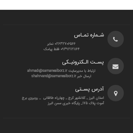
شـماره تمـاس
02632706566 نمابر
09392121164 فقط پیامک
پسـت الـکترونیـکی
ارتباط با مدیرسایت ahmadi@samanealborz.ir
ارسال خبر shahrvand@samanealborz.ir
آدرس پسـتی
استان البرز _ کلانشهر کرج _ چهارراه طالقانی _ روبروی برج
آموت پلاک 175_ پایگاه خبری سمن البرز