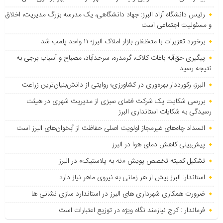
رئیس دانشگاه آزاد البرز: جهاد دانشگاهی، یک مدرسه بزرگ مدیریت، اخلاق
و مسئولیت اجتماعی است
برخورد تعزیرات با متخلفان بازار املاک البرز؛ ۱۱ واحد پلمب شد
پیگیری حق‌آبه باغات کلاک، گرمدره، سرحدآباد، مصباح و آسیاب برجی به
نتیجه رسید
البرز، رکورددار بهره‌وری در کشاورزی؛ روایتی از دانش‌بنیان‌ترین زراعت
بررسی شکایت یک شرکت فضای سبزی از مدیریت شهری در هیئت
رسیدگی به شکایات استانداری البرز
انسداد چاه‌های غیرمجاز اولویت اصلی حفاظت از آبخوان‌های البرز است
پیش‌بینی کاهش دمای هوا در البرز
تشکیل کمیته تخصص پویش «نه به پلاستیک» در البرز
استاندار: البرز بیش از هر زمانی به نیروی ماهر نیاز دارد
ضرورت همکاری شهرداری های البرز در استاندارد سازی نشانی ها
فرماندار : کرج نیازمند نگاه ویژه در توزیع اعتبارات است