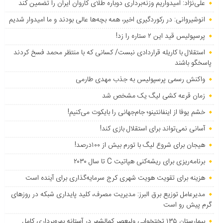
علی‌نژاد: امیدواریم وزنه‌برداری دوباره طلای کاروان ایران را تضمین کند
انوشیروانی: در رکوردگیری اخیر، همه بچه‌ها عالی بودند و ما امیدوار شدیم
پرسپولیس قید این ۲ ستاره را زد!
استقلال با کاریله قراردادی نبست/ کسانی که با منتظر محمد فسخ کردند
پاسخگو باشند
واکنش رسمی پرسپولیس به جذب مهدی طارمی
زمان قرعه کشی لیگ یک مشخص شد
خشم یوفا از اینفانتینو؛ جام‌جهانی را بایکوت می‌کنیم!
آسانی نمی‌تواند برای استقلال بازی کند!
هیجان برای شروع لیگ با تورم بیش از ۱۰۰درصد!
برنامه‌ریزی برای ریشه‌کنی هپاتیت C تا سال ۲۰۳۰
هزینه برای تقویت هویت شهری کرج سرمایه‌گذاری برای آینده است
مدیرعامل توزیع برق البرز: مدیریت مصرف، کلید پایداری شبکه در روزهای
گرم پیش رو است
بیمارستان ۱۳۵ تختخوابی ولیعصر کمالشهر در آستانه بهره‌برداری کامل