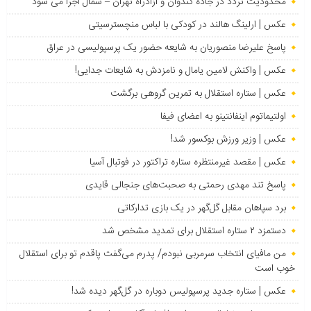
محدودیت تردد در جاده کندوان و آزادراه تهران – شمال اجرا می شود
عکس | ارلینگ هالند در کودکی با لباس منچسترسیتی
پاسخ علیرضا منصوریان به شایعه حضور یک پرسپولیسی در عراق
عکس | واکنش لامین یامال و نامزدش به شایعات جدایی!
عکس | ستاره استقلال به تمرین گروهی برگشت
اولتیماتوم اینفانتینو به اعضای فیفا
عکس | وزیر ورزش بوکسور شد!
عکس | مقصد غیرمنتظره ستاره تراکتور در فوتبال آسیا
پاسخ تند مهدی رحمتی به صحبت‌های جنجالی قایدی
برد سپاهان مقابل گل‌گهر در یک بازی تدارکاتی
دستمزد ۲ ستاره استقلال برای تمدید مشخص شد
من مافیای انتخاب سرمربی نبودم/ پدرم می‌گفت پاقدم تو برای استقلال
خوب است
عکس | ستاره جدید پرسپولیس دوباره در گل‌گهر دیده شد!