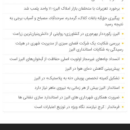
برخورد تعزیرات با متخلفان بازار املاک البرز؛ ۱۱ واحد پلمب شد
پیگیری حق‌آبه باغات کلاک، گرمدره، سرحدآباد، مصباح و آسیاب برجی به
نتیجه رسید
البرز، رکورددار بهره‌وری در کشاورزی؛ روایتی از دانش‌بنیان‌ترین زراعت
بررسی شکایت یک شرکت فضای سبزی از مدیریت شهری در هیئت
رسیدگی به شکایات استانداری البرز
انسداد چاه‌های غیرمجاز اولویت اصلی حفاظت از آبخوان‌های البرز است
پیش‌بینی کاهش دمای هوا در البرز
تشکیل کمیته تخصص پویش «نه به پلاستیک» در البرز
استاندار: البرز بیش از هر زمانی به نیروی ماهر نیاز دارد
ضرورت همکاری شهرداری های البرز در استاندارد سازی نشانی ها
فرماندار : کرج نیازمند نگاه ویژه در توزیع اعتبارات است