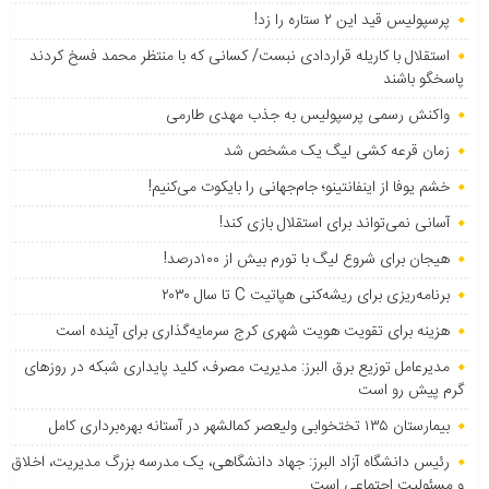
پرسپولیس قید این ۲ ستاره را زد!
استقلال با کاریله قراردادی نبست/ کسانی که با منتظر محمد فسخ کردند
پاسخگو باشند
واکنش رسمی پرسپولیس به جذب مهدی طارمی
زمان قرعه کشی لیگ یک مشخص شد
خشم یوفا از اینفانتینو؛ جام‌جهانی را بایکوت می‌کنیم!
آسانی نمی‌تواند برای استقلال بازی کند!
هیجان برای شروع لیگ با تورم بیش از ۱۰۰درصد!
برنامه‌ریزی برای ریشه‌کنی هپاتیت C تا سال ۲۰۳۰
هزینه برای تقویت هویت شهری کرج سرمایه‌گذاری برای آینده است
مدیرعامل توزیع برق البرز: مدیریت مصرف، کلید پایداری شبکه در روزهای
گرم پیش رو است
بیمارستان ۱۳۵ تختخوابی ولیعصر کمالشهر در آستانه بهره‌برداری کامل
رئیس دانشگاه آزاد البرز: جهاد دانشگاهی، یک مدرسه بزرگ مدیریت، اخلاق
و مسئولیت اجتماعی است