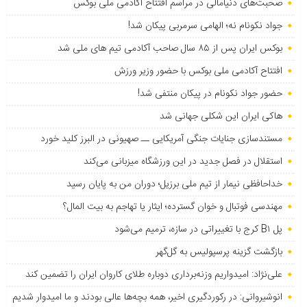
صحبت‌های دنیامالی در مراسم افتتاح آکادمی ملی بوکس
جواد نکونام نه؛ الهامی سرمربی پیکان شد!
بوکس ایران پس از ۸۵ سال صاحب آکادمی تیم های ملی شد
افتتاح آکادمی ملی بوکس با حضور وزیر ورزش
حضور جواد نکونام در پیکان منتفی شد!
هاکی ایران این شکلی جهانی شد
مستندسازی جنایات جنگی آمریکایی ــ صهیونی در البرز کلید خورد
استقلال در فصل جدید در این ورزشگاه میزبانی می‌کند
خداحافظی نیمار از تیم ملی برزیل؛ دوران من به پایان رسید
مهندسی فوتبال و خوان گسترده؛ ایثار یا تهاجم به بیت المال؟
پل B۱ کرج با تغییراتی در سازه، ترمیم می‌شود
بازگشت گزینه پرسپولیس به ‌گل‌گهر
علی‌نژاد: امیدواریم وزنه‌برداری دوباره طلای کاروان ایران را تضمین کند
انوشیروانی: در رکوردگیری اخیر، همه بچه‌ها عالی بودند و ما امیدوار شدیم