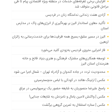
افزایش برخی تعرفه‌های خدمات در منطقه ویژه اقتصادی پیام تا طی
مراحل قانونی متوقف شد
آزادی هفت زندانی ندامتگاه زنان در فردیس
تأکید معاون استاندار البرز بر بهره‌گیری از انرژی‌های پاک در مدارس
استان
البرز در مسیر عشق؛ بسیج همه ظرفیت‌ها برای خدمت‌رسانی به زائران
اربعین
فاز اجرایی متروی فردیس به‌زودی کلید می‌خورد
توسعه همکاری‌های مشترک فرهنگی و هنری بنیاد فاتح و خانه
هنرمندان استان البرز
محدودیت تردد در جاده کندوان و آزادراه تهران – شمال اجرا می شود
عکس | ارلینگ هالند در کودکی با لباس منچسترسیتی
پاسخ علیرضا منصوریان به شایعه حضور یک پرسپولیسی در عراق
عکس | واکنش لامین یامال و نامزدش به شایعات جدایی!
عکس | ستاره استقلال به تمرین گروهی برگشت