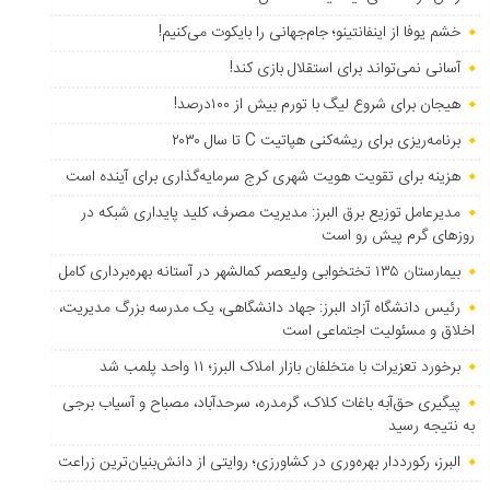
خشم یوفا از اینفانتینو؛ جام‌جهانی را بایکوت می‌کنیم!
آسانی نمی‌تواند برای استقلال بازی کند!
هیجان برای شروع لیگ با تورم بیش از ۱۰۰درصد!
برنامه‌ریزی برای ریشه‌کنی هپاتیت C تا سال ۲۰۳۰
هزینه برای تقویت هویت شهری کرج سرمایه‌گذاری برای آینده است
مدیرعامل توزیع برق البرز: مدیریت مصرف، کلید پایداری شبکه در
روزهای گرم پیش رو است
بیمارستان ۱۳۵ تختخوابی ولیعصر کمالشهر در آستانه بهره‌برداری کامل
رئیس دانشگاه آزاد البرز: جهاد دانشگاهی، یک مدرسه بزرگ مدیریت،
اخلاق و مسئولیت اجتماعی است
برخورد تعزیرات با متخلفان بازار املاک البرز؛ ۱۱ واحد پلمب شد
پیگیری حق‌آبه باغات کلاک، گرمدره، سرحدآباد، مصباح و آسیاب برجی
به نتیجه رسید
البرز، رکورددار بهره‌وری در کشاورزی؛ روایتی از دانش‌بنیان‌ترین زراعت