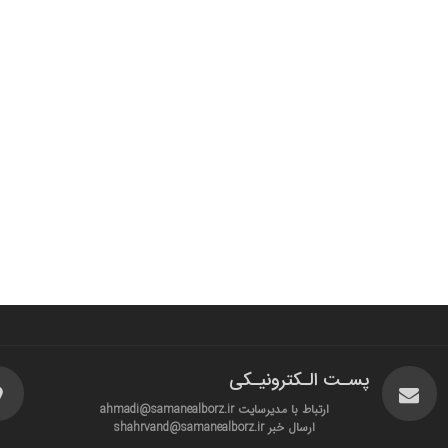
پسـت الـکترونیـکی
ارتباط با مدیرسایت ahmadi@samanealborz.ir
ارسال خبر shahrvand@samanealborz.ir