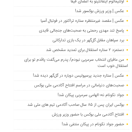
اولتیماتوم اینفانتینو به اعضای فیفا
عکس | وزیر ورزش بوکسور شد!
عکس | مقصد غیرمنتظره ستاره تراکتور در فوتبال آسیا
پاسخ تند مهدی رحمتی به صحبت‌های جنجالی قایدی
برد سپاهان مقابل گل‌گهر در یک بازی تدارکاتی
دستمزد ۲ ستاره استقلال برای تمدید مشخص شد
من مافیای انتخاب سرمربی نبودم/ پدرم می‌گفت پاقدم تو برای
استقلال خوب است
عکس | ستاره جدید پرسپولیس دوباره در گل‌گهر دیده شد!
صحبت‌های دنیامالی در مراسم افتتاح آکادمی ملی بوکس
جواد نکونام نه؛ الهامی سرمربی پیکان شد!
بوکس ایران پس از ۸۵ سال صاحب آکادمی تیم های ملی شد
افتتاح آکادمی ملی بوکس با حضور وزیر ورزش
حضور جواد نکونام در پیکان منتفی شد!