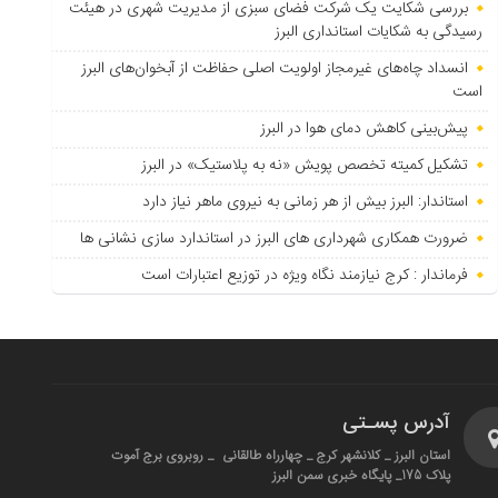
بررسی شکایت یک شرکت فضای سبزی از مدیریت شهری در هیئت
رسیدگی به شکایات استانداری البرز
انسداد چاه‌های غیرمجاز اولویت اصلی حفاظت از آبخوان‌های البرز
است
پیش‌بینی کاهش دمای هوا در البرز
تشکیل کمیته تخصص پویش «نه به پلاستیک» در البرز
استاندار: البرز بیش از هر زمانی به نیروی ماهر نیاز دارد
ضرورت همکاری شهرداری های البرز در استاندارد سازی نشانی ها
فرماندار : کرج نیازمند نگاه ویژه در توزیع اعتبارات است
آدرس پسـتی
استان البرز _ کلانشهر کرج _ چهارراه طالقانی _ روبروی برج آموت
پلاک 175_ پایگاه خبری سمن البرز