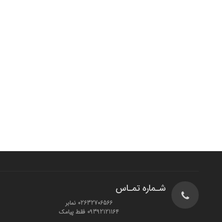
شـماره تمـاس
02632706566 نمابر
09392121164 فقط پیامک