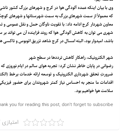
وی با بیان اینکه عمده آلودگی هوا در کرج و شهرهای بزرگ کشور ناشی
که معمولاً از سمت شهرهایِ بزرگ به سمت شهرستانها و شهرهای کوچک 
معاون شهردار کرج ادامه داد: با تقویت ناوگان حمل و نقل عمومی و 
شهری می توان به کاهش آلودگی هوا که روند فزاینده آن می تواند بر 
باشد، امیدوار بود، البته امسال در کرج شاهد تزریق اتوبوس و تاکسی ه
شهر الکترونیک، راهکارِ کاهش ترددها در سطح شهر
رضوانی در پایان خاطر نشان کرد: تجربه هوای سالم در ایام نوروزی 
ضرورتِ تحقق شهرداری الکترونیک و توسعه ارائه خدمات برخط (الکترو
اقدامات ما منجر به احساسِ نیاز کمتر شهروندان برای حضور فیزیک
سلامت هوا خواهیم بود.
hank you for reading this post, don't forget to subscribe!
امتیازی ک