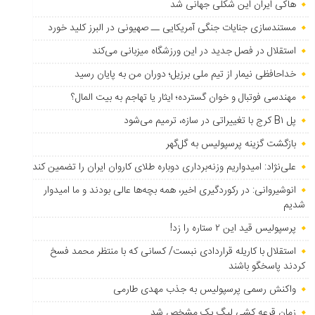
هاکی ایران این شکلی جهانی شد
مستندسازی جنایات جنگی آمریکایی ــ صهیونی در البرز کلید خورد
استقلال در فصل جدید در این ورزشگاه میزبانی می‌کند
خداحافظی نیمار از تیم ملی برزیل؛ دوران من به پایان رسید
مهندسی فوتبال و خوان گسترده؛ ایثار یا تهاجم به بیت المال؟
پل B۱ کرج با تغییراتی در سازه، ترمیم می‌شود
بازگشت گزینه پرسپولیس به ‌گل‌گهر
علی‌نژاد: امیدواریم وزنه‌برداری دوباره طلای کاروان ایران را تضمین کند
انوشیروانی: در رکوردگیری اخیر، همه بچه‌ها عالی بودند و ما امیدوار
شدیم
پرسپولیس قید این ۲ ستاره را زد!
استقلال با کاریله قراردادی نبست/ کسانی که با منتظر محمد فسخ
کردند پاسخگو باشند
واکنش رسمی پرسپولیس به جذب مهدی طارمی
زمان قرعه کشی لیگ یک مشخص شد