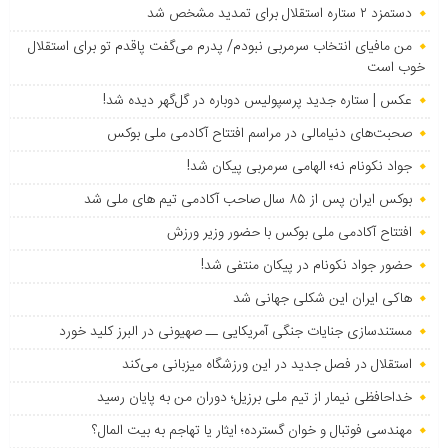
دستمزد ۲ ستاره استقلال برای تمدید مشخص شد
من مافیای انتخاب سرمربی نبودم/ پدرم می‌گفت پاقدم تو برای استقلال
خوب است
عکس | ستاره جدید پرسپولیس دوباره در گل‌گهر دیده شد!
صحبت‌های دنیامالی در مراسم افتتاح آکادمی ملی بوکس
جواد نکونام نه؛ الهامی سرمربی پیکان شد!
بوکس ایران پس از ۸۵ سال صاحب آکادمی تیم های ملی شد
افتتاح آکادمی ملی بوکس با حضور وزیر ورزش
حضور جواد نکونام در پیکان منتفی شد!
هاکی ایران این شکلی جهانی شد
مستندسازی جنایات جنگی آمریکایی ــ صهیونی در البرز کلید خورد
استقلال در فصل جدید در این ورزشگاه میزبانی می‌کند
خداحافظی نیمار از تیم ملی برزیل؛ دوران من به پایان رسید
مهندسی فوتبال و خوان گسترده؛ ایثار یا تهاجم به بیت المال؟