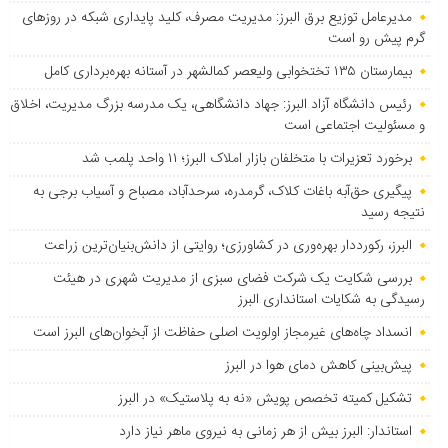
مدیرعامل توزیع برق البرز: مدیریت مصرف، کلید پایداری شبکه در روزهای
گرم پیش رو است
بیمارستان ۱۳۵ تختخوابی ولیعصر کمالشهر در آستانه بهره‌برداری کامل
رئیس دانشگاه آزاد البرز: جهاد دانشگاهی، یک مدرسه بزرگ مدیریت، اخلاق
و مسئولیت اجتماعی است
برخورد تعزیرات با متخلفان بازار املاک البرز؛ ۱۱ واحد پلمب شد
پیگیری حق‌آبه باغات کلاک، گرمدره، سرحدآباد، مصباح و آسیاب برجی به
نتیجه رسید
البرز، رکورددار بهره‌وری در کشاورزی؛ روایتی از دانش‌بنیان‌ترین زراعت
بررسی شکایت یک شرکت فضای سبزی از مدیریت شهری در هیئت
رسیدگی به شکایات استانداری البرز
انسداد چاه‌های غیرمجاز اولویت اصلی حفاظت از آبخوان‌های البرز است
پیش‌بینی کاهش دمای هوا در البرز
تشکیل کمیته تخصص پویش «نه به پلاستیک» در البرز
استاندار: البرز بیش از هر زمانی به نیروی ماهر نیاز دارد