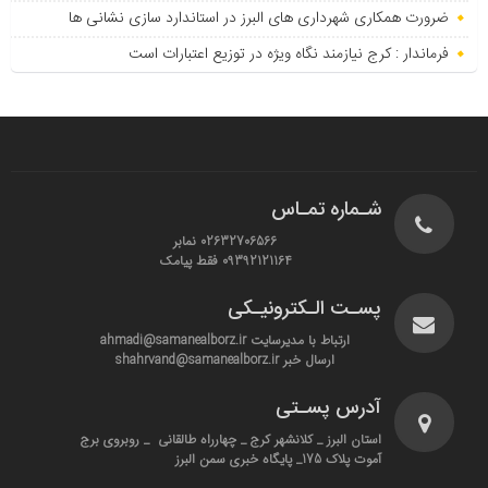
ضرورت همکاری شهرداری های البرز در استاندارد سازی نشانی ها
فرماندار : کرج نیازمند نگاه ویژه در توزیع اعتبارات است
شـماره تمـاس
02632706566 نمابر
09392121164 فقط پیامک
پسـت الـکترونیـکی
ارتباط با مدیرسایت ahmadi@samanealborz.ir
ارسال خبر shahrvand@samanealborz.ir
آدرس پسـتی
استان البرز _ کلانشهر کرج _ چهارراه طالقانی _ روبروی برج
آموت پلاک 175_ پایگاه خبری سمن البرز