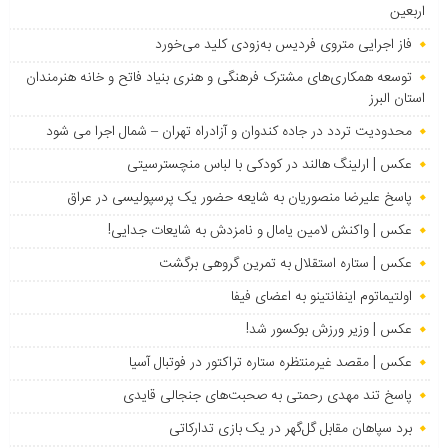
اربعین
فاز اجرایی متروی فردیس به‌زودی کلید می‌خورد
توسعه همکاری‌های مشترک فرهنگی و هنری بنیاد فاتح و خانه هنرمندان
استان البرز
محدودیت تردد در جاده کندوان و آزادراه تهران – شمال اجرا می شود
عکس | ارلینگ هالند در کودکی با لباس منچسترسیتی
پاسخ علیرضا منصوریان به شایعه حضور یک پرسپولیسی در عراق
عکس | واکنش لامین یامال و نامزدش به شایعات جدایی!
عکس | ستاره استقلال به تمرین گروهی برگشت
اولتیماتوم اینفانتینو به اعضای فیفا
عکس | وزیر ورزش بوکسور شد!
عکس | مقصد غیرمنتظره ستاره تراکتور در فوتبال آسیا
پاسخ تند مهدی رحمتی به صحبت‌های جنجالی قایدی
برد سپاهان مقابل گل‌گهر در یک بازی تدارکاتی