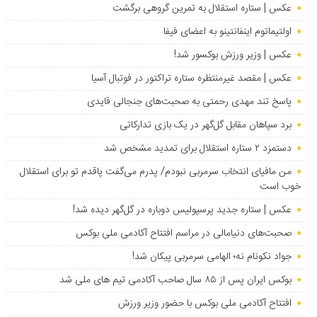
عکس | ستاره استقلال به تمرین گروهی برگشت
اولتیماتوم اینفانتینو به اعضای فیفا
عکس | وزیر ورزش بوکسور شد!
عکس | مقصد غیرمنتظره ستاره تراکتور در فوتبال آسیا
پاسخ تند مهدی رحمتی به صحبت‌های جنجالی قایدی
برد سپاهان مقابل گل‌گهر در یک بازی تدارکاتی
دستمزد ۲ ستاره استقلال برای تمدید مشخص شد
من مافیای انتخاب سرمربی نبودم/ پدرم می‌گفت پاقدم تو برای استقلال
خوب است
عکس | ستاره جدید پرسپولیس دوباره در گل‌گهر دیده شد!
صحبت‌های دنیامالی در مراسم افتتاح آکادمی ملی بوکس
جواد نکونام نه؛ الهامی سرمربی پیکان شد!
بوکس ایران پس از ۸۵ سال صاحب آکادمی تیم های ملی شد
افتتاح آکادمی ملی بوکس با حضور وزیر ورزش