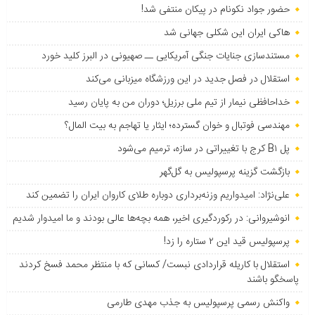
حضور جواد نکونام در پیکان منتفی شد!
هاکی ایران این شکلی جهانی شد
مستندسازی جنایات جنگی آمریکایی ــ صهیونی در البرز کلید خورد
استقلال در فصل جدید در این ورزشگاه میزبانی می‌کند
خداحافظی نیمار از تیم ملی برزیل؛ دوران من به پایان رسید
مهندسی فوتبال و خوان گسترده؛ ایثار یا تهاجم به بیت المال؟
پل B۱ کرج با تغییراتی در سازه، ترمیم می‌شود
بازگشت گزینه پرسپولیس به ‌گل‌گهر
علی‌نژاد: امیدواریم وزنه‌برداری دوباره طلای کاروان ایران را تضمین کند
انوشیروانی: در رکوردگیری اخیر، همه بچه‌ها عالی بودند و ما امیدوار شدیم
پرسپولیس قید این ۲ ستاره را زد!
استقلال با کاریله قراردادی نبست/ کسانی که با منتظر محمد فسخ کردند
پاسخگو باشند
واکنش رسمی پرسپولیس به جذب مهدی طارمی