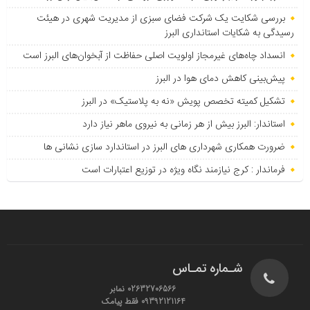
بررسی شکایت یک شرکت فضای سبزی از مدیریت شهری در هیئت
رسیدگی به شکایات استانداری البرز
انسداد چاه‌های غیرمجاز اولویت اصلی حفاظت از آبخوان‌های البرز است
پیش‌بینی کاهش دمای هوا در البرز
تشکیل کمیته تخصص پویش «نه به پلاستیک» در البرز
استاندار: البرز بیش از هر زمانی به نیروی ماهر نیاز دارد
ضرورت همکاری شهرداری های البرز در استاندارد سازی نشانی ها
فرماندار : کرج نیازمند نگاه ویژه در توزیع اعتبارات است
شـماره تمـاس
02632706566 نمابر
09392121164 فقط پیامک