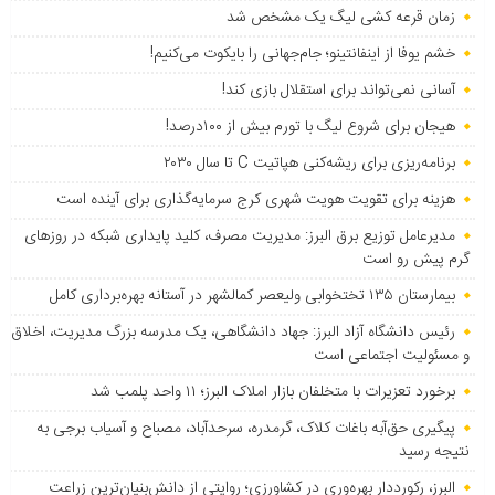
زمان قرعه کشی لیگ یک مشخص شد
خشم یوفا از اینفانتینو؛ جام‌جهانی را بایکوت می‌کنیم!
آسانی نمی‌تواند برای استقلال بازی کند!
هیجان برای شروع لیگ با تورم بیش از ۱۰۰درصد!
برنامه‌ریزی برای ریشه‌کنی هپاتیت C تا سال ۲۰۳۰
هزینه برای تقویت هویت شهری کرج سرمایه‌گذاری برای آینده است
مدیرعامل توزیع برق البرز: مدیریت مصرف، کلید پایداری شبکه در روزهای
گرم پیش رو است
بیمارستان ۱۳۵ تختخوابی ولیعصر کمالشهر در آستانه بهره‌برداری کامل
رئیس دانشگاه آزاد البرز: جهاد دانشگاهی، یک مدرسه بزرگ مدیریت، اخلاق
و مسئولیت اجتماعی است
برخورد تعزیرات با متخلفان بازار املاک البرز؛ ۱۱ واحد پلمب شد
پیگیری حق‌آبه باغات کلاک، گرمدره، سرحدآباد، مصباح و آسیاب برجی به
نتیجه رسید
البرز، رکورددار بهره‌وری در کشاورزی؛ روایتی از دانش‌بنیان‌ترین زراعت