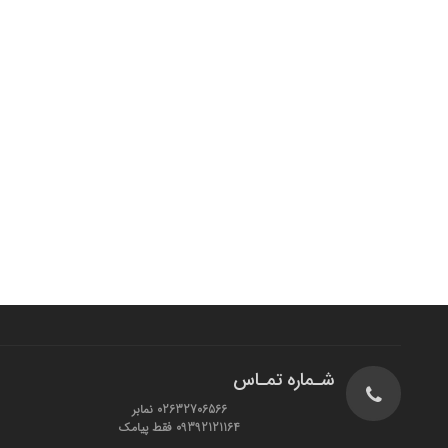
شـماره تمـاس
02632706566 نمابر
09392121164 فقط پیامک