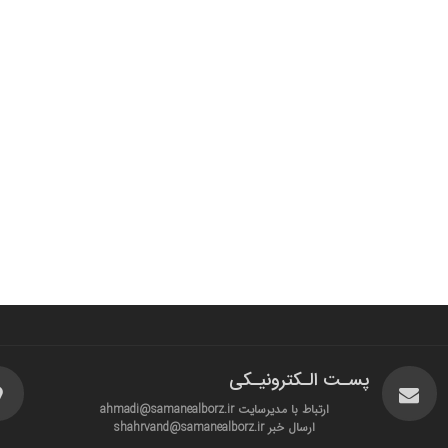
پسـت الـکترونیـکی
ارتباط با مدیرسایت ahmadi@samanealborz.ir
ارسال خبر shahrvand@samanealborz.ir