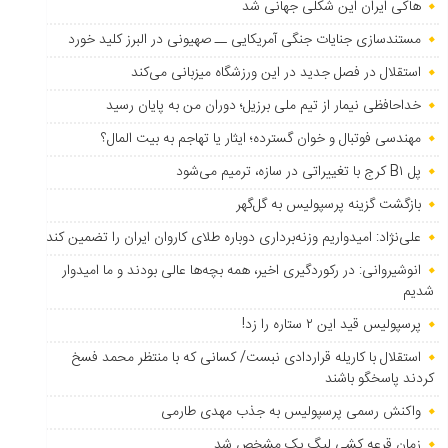
هاکی ایران این شکلی جهانی شد
مستندسازی جنایات جنگی آمریکایی ــ صهیونی در البرز کلید خورد
استقلال در فصل جدید در این ورزشگاه میزبانی می‌کند
خداحافظی نیمار از تیم ملی برزیل؛ دوران من به پایان رسید
مهندسی فوتبال و خوان گسترده؛ ایثار یا تهاجم به بیت المال؟
پل B۱ کرج با تغییراتی در سازه، ترمیم می‌شود
بازگشت گزینه پرسپولیس به ‌گل‌گهر
علی‌نژاد: امیدواریم وزنه‌برداری دوباره طلای کاروان ایران را تضمین کند
انوشیروانی: در رکوردگیری اخیر، همه بچه‌ها عالی بودند و ما امیدوار
شدیم
پرسپولیس قید این ۲ ستاره را زد!
استقلال با کاریله قراردادی نبست/ کسانی که با منتظر محمد فسخ
کردند پاسخگو باشند
واکنش رسمی پرسپولیس به جذب مهدی طارمی
زمان قرعه کشی لیگ یک مشخص شد