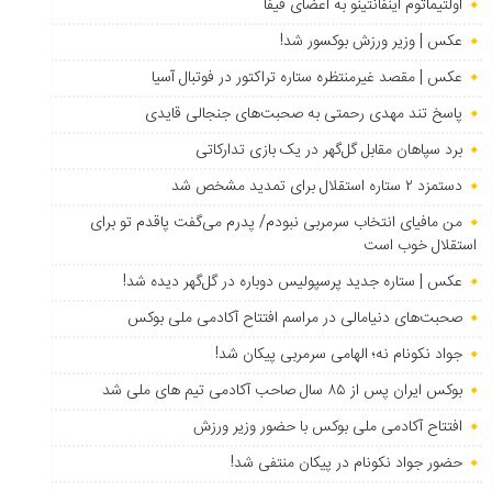
اولتیماتوم اینفانتینو به اعضای فیفا
عکس | وزیر ورزش بوکسور شد!
عکس | مقصد غیرمنتظره ستاره تراکتور در فوتبال آسیا
پاسخ تند مهدی رحمتی به صحبت‌های جنجالی قایدی
برد سپاهان مقابل گل‌گهر در یک بازی تدارکاتی
دستمزد ۲ ستاره استقلال برای تمدید مشخص شد
من مافیای انتخاب سرمربی نبودم/ پدرم می‌گفت پاقدم تو برای
استقلال خوب است
عکس | ستاره جدید پرسپولیس دوباره در گل‌گهر دیده شد!
صحبت‌های دنیامالی در مراسم افتتاح آکادمی ملی بوکس
جواد نکونام نه؛ الهامی سرمربی پیکان شد!
بوکس ایران پس از ۸۵ سال صاحب آکادمی تیم های ملی شد
افتتاح آکادمی ملی بوکس با حضور وزیر ورزش
حضور جواد نکونام در پیکان منتفی شد!