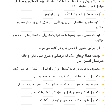
افزایش برخی تعرفه‌های خدمات در منطقه ویژه اقتصادی پیام تا طی
مراحل قانونی متوقف شد
آزادی هفت زندانی ندامتگاه زنان در فردیس
تأکید معاون استاندار البرز بر بهره‌گیری از انرژی‌های پاک در مدارس
استان
البرز در مسیر عشق؛ بسیج همه ظرفیت‌ها برای خدمت‌رسانی به زائران
اربعین
فاز اجرایی متروی فردیس به‌زودی کلید می‌خورد
توسعه همکاری‌های مشترک فرهنگی و هنری بنیاد فاتح و خانه
هنرمندان استان البرز
محدودیت تردد در جاده کندوان و آزادراه تهران – شمال اجرا می شود
عکس | ارلینگ هالند در کودکی با لباس منچسترسیتی
پاسخ علیرضا منصوریان به شایعه حضور یک پرسپولیسی در عراق
عکس | واکنش لامین یامال و نامزدش به شایعات جدایی!
عکس | ستاره استقلال به تمرین گروهی برگشت