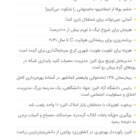
خشم یوفا از اینفانتینو؛ جام‌جهانی را بایکوت می‌کنیم!
آسانی نمی‌تواند برای استقلال بازی کند!
هیجان برای شروع لیگ با تورم بیش از ۱۰۰درصد!
برنامه‌ریزی برای ریشه‌کنی هپاتیت C تا سال ۲۰۳۰
هزینه برای تقویت هویت شهری کرج سرمایه‌گذاری برای آینده است
مدیرعامل توزیع برق البرز: مدیریت مصرف، کلید پایداری شبکه در
روزهای گرم پیش رو است
بیمارستان ۱۳۵ تختخوابی ولیعصر کمالشهر در آستانه بهره‌برداری کامل
رئیس دانشگاه آزاد البرز: جهاد دانشگاهی، یک مدرسه بزرگ مدیریت،
اخلاق و مسئولیت اجتماعی است
برخورد تعزیرات با متخلفان بازار املاک البرز؛ ۱۱ واحد پلمب شد
پیگیری حق‌آبه باغات کلاک، گرمدره، سرحدآباد، مصباح و آسیاب برجی
به نتیجه رسید
البرز، رکورددار بهره‌وری در کشاورزی؛ روایتی از دانش‌بنیان‌ترین زراعت