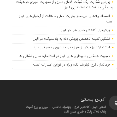
بررسی شکایت یک شرکت فضای سبزی از مدیریت شهری در هیئت
رسیدگی به شکایات استانداری البرز
انسداد چاه‌های غیرمجاز اولویت اصلی حفاظت از آبخوان‌های البرز
است
پیش‌بینی کاهش دمای هوا در البرز
تشکیل کمیته تخصص پویش «نه به پلاستیک» در البرز
استاندار: البرز بیش از هر زمانی به نیروی ماهر نیاز دارد
ضرورت همکاری شهرداری های البرز در استاندارد سازی نشانی ها
فرماندار : کرج نیازمند نگاه ویژه در توزیع اعتبارات است
آدرس پسـتی
استان البرز _ کلانشهر کرج _ چهارراه طالقانی _ روبروی برج آموت
پلاک 175_ پایگاه خبری سمن البرز